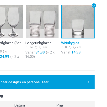
ilglazen (Set
Longdrinkglazen
Whiskyglas
14
7,5 cm
8
9,2 cm
9 cm
Vanaf
31,99
(= 2 x
Vanaf
14,99
24,99
(= 2 x
16,00)
 naar designs en personaliseer
ng
Datum
Prijs