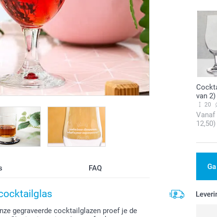
Cockta
van 2)
20
Vanaf
12,50)
Ga
s
FAQ
cocktailglas
Leveri
onze gegraveerde cocktailglazen proef je de