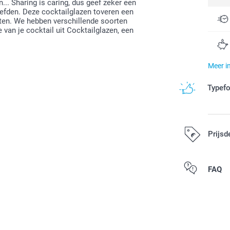
.. Sharing is caring, dus geef zeker een
iefden. Deze cocktailglazen toveren een
eten. We hebben verschillende soorten
 van je cocktail uit Cocktailglazen, een
Meer i
Typef
Prijsd
Alle prijzen zi
FAQ