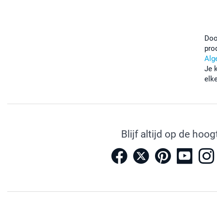
Doo
pro
Alg
Je 
elk
Blijf altijd op de hoog