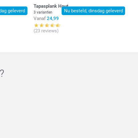
Tapasplank Hout
dag geleverd
Nu besteld, dinsdag geleverd
3 varianten
Vanaf
24,99
(23 reviews)
?