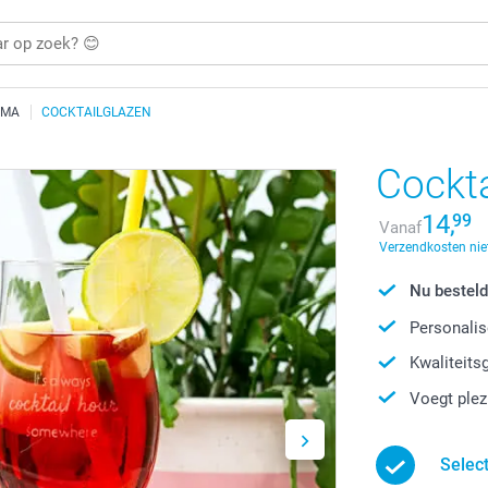
OMA
COCKTAILGLAZEN
Cockta
14,
99
Vanaf
Verzendkosten niet
Nu besteld
Personalis
Kwaliteits
Voegt plez
Selec