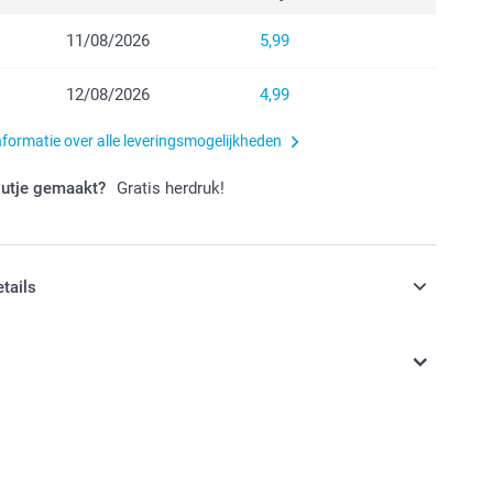
11/08/2026
5,99
12/08/2026
4,99
nformatie over alle leveringsmogelijkheden
outje gemaakt?
Gratis herdruk!
etails
jn in EURO (€) inclusief BTW en exclusief verzendkosten.