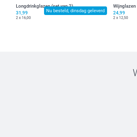
Longdrinkglazen (set van 2)
Wijnglazen
Nu besteld, dinsdag geleverd
31,99
24,99
2 x 16,00
2 x 12,50