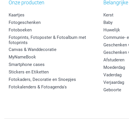
Onze producten
Belangrijke
Kaartjes
Kerst
Fotogeschenken
Baby
Fotoboeken
Huwelijk
Fotoprints, Fotoposter & Fotoalbum met
Communie- e
fotoprints
Geschenken v
Canvas & Wanddecoratie
Geschenken 
MyNameBook
Afstuderen
Smartphone cases
Moederdag
Stickers en Etiketten
Vaderdag
Fotokaders, Decoratie en Snoepjes
Verjaardag
Fotokalenders & Fotoagenda's
Geboorte