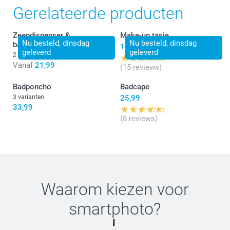
Gerelateerde producten
Zeepdispenser &
Make-up tasje
Nu besteld, dinsdag
Nu besteld, dinsdag
badkamerset
17,99
geleverd
geleverd
2 varianten
Vanaf
21,99
(15 reviews)
Badponcho
Badcape
3 varianten
25,99
33,99
(8 reviews)
Waarom kiezen voor
smartphoto
?