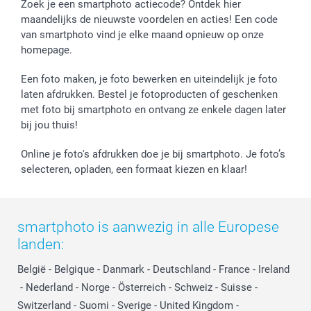
Fotokalenders & Fotoagenda's
Moederdag
Klachtenregeling
Betalingsmogelijkheden
Zoek je een smartphoto actiecode? Ontdek hier
maandelijks de nieuwste voordelen en acties! Een code
Vaderdag
Wettelijke garantie
Grote bestellingen
van smartphoto vind je elke maand opnieuw op onze
Verjaardag
Privacybeleid
Levering
homepage.
Geboorte
Cookiebeleid
Mijn orderstatus
Prijslijst
smartfriends
Een foto maken, je foto bewerken en uiteindelijk je foto
Jobs & Stages
laten afdrukken. Bestel je fotoproducten of geschenken
met foto bij smartphoto en ontvang ze enkele dagen later
Investor Relations
bij jou thuis!
Online je foto's afdrukken doe je bij smartphoto. Je foto’s
selecteren, opladen, een formaat kiezen en klaar!
smartphoto is aanwezig in alle Europese
landen:
België
-
Belgique
-
Danmark
-
Deutschland
-
France
-
Ireland
-
Nederland
-
Norge
-
Österreich
-
Schweiz
-
Suisse
-
Switzerland
-
Suomi
-
Sverige
-
United Kingdom
-