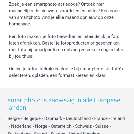
Zoek je een smartphoto actiecode? Ontdek hier
maandelijks de nieuwste voordelen en acties! Een code
van smartphoto vind je elke maand opnieuw op onze
homepage.
Een foto maken, je foto bewerken en uiteindelijk je foto
laten afdrukken. Bestel je fotoproducten of geschenken
met foto bij smartphoto en ontvang ze enkele dagen later
bij jou thuis!
Online je foto's afdrukken doe je bij smartphoto. Je foto’s
selecteren, opladen, een formaat kiezen en klaar!
smartphoto is aanwezig in alle Europese
landen:
België
-
Belgique
-
Danmark
-
Deutschland
-
France
-
Ireland
-
Nederland
-
Norge
-
Österreich
-
Schweiz
-
Suisse
-
Switzerland
-
Suomi
-
Sverige
-
United Kingdom
-