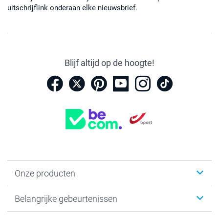
uitschrijflink onderaan elke nieuwsbrief.
Blijf altijd op de hoogte!
Onze producten
Kaartjes
Belangrijke gebeurtenissen
Fotogeschenken
Fotoboeken
Kerst