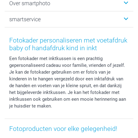
Over smartphoto
Fotoprints, Fotoposter & Fotoalbum met fotoprints
Baby
Canvas & Wanddecoratie
Huwelijk
Over smartphoto
smartservice
MyNameBook
Communie- en Lentefeest
Duurzaamheid
Smartphone cases
Geschenken voor haar
Sitemap
Contacteer ons
Stickers en Etiketten
Geschenken voor hem
Voorwaarden
smartgarantie
Fotokader personaliseren met voetafdruk
Fotokaders, Decoratie en Snoepjes
Afstuderen
Herroepingsrecht
smartbonus
baby of handafdruk kind in inkt
Fotokalenders & Fotoagenda's
Moederdag
Klachtenregeling
Betalingsmogelijkheden
Een fotokader met inktkussen is een prachtig
Vaderdag
Wettelijke garantie
Grote bestellingen
gepersonaliseerd cadeau voor familie, vrienden of jezelf.
Verjaardag
Privacybeleid
Levering
Je kan de fotokader gebruiken om er foto's van je
Geboorte
Cookiebeleid
Mijn orderstatus
kinderen in te hangen vergezeld door een inktafdruk van
Prijslijst
smartfriends
de handen en voeten van je kleine spruit, en dat dankzij
het bijgeleverde inktkussen. Je kan het fotokader met
Jobs & Stages
inktkussen ook gebruiken om een mooie herinnering aan
Investor Relations
je huisdier te maken.
Fotoproducten voor elke gelegenheid!