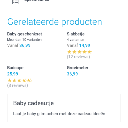
Gemakkelijk schoon te maken, gemaakt van
stofafstotend, onbreekbaar PVC zonder ftalaten
Afmetingen: 12 cm (hoogte) x 6 cm (diameter)
Gerelateerde producten
Baby geschenkset
Slabbetje
Meer dan 10 varianten
4 varianten
Vanaf
36,99
Vanaf
14,99
hier
(12 reviews)
Badcape
Groeimeter
25,99
36,99
(8 reviews)
Baby cadeautje
Laat je baby glimlachen met deze cadeau-ideeën