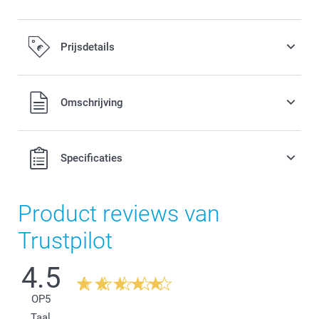
Prijsdetails
Alle prijzen zijn in EURO (€) inclusief BTW en exclusief
Omschrijving
verzendkosten.
Specificaties
Product reviews van
Trustpilot
4.5
OP
5
Taal