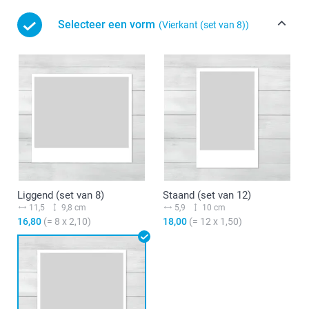
Selecteer een vorm
(Vierkant (set van 8))
Liggend (set van 8)
Staand (set van 12)
11,5
9,8 cm
5,9
10 cm
16,80
(= 8 x 2,10)
18,00
(= 12 x 1,50)