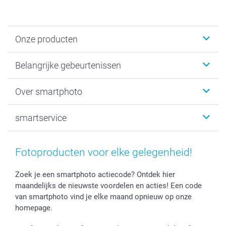
Onze producten
Kaartjes
Belangrijke gebeurtenissen
Fotogeschenken
Fotoboeken
Kerst
Over smartphoto
Fotoprints, Fotoposter & Fotoalbum met fotoprints
Baby
Canvas & Wanddecoratie
Huwelijk
Over smartphoto
smartservice
MyNameBook
Communie- en Lentefeest
Duurzaamheid
Smartphone cases
Geschenken voor haar
Sitemap
Contacteer ons
Stickers en Etiketten
Geschenken voor hem
Voorwaarden
smartgarantie
Fotoproducten voor elke gelegenheid!
Fotokaders, Decoratie en Snoepjes
Afstuderen
Herroepingsrecht
smartbonus
Fotokalenders & Fotoagenda's
Moederdag
Klachtenregeling
Betalingsmogelijkheden
Zoek je een smartphoto actiecode? Ontdek hier
maandelijks de nieuwste voordelen en acties! Een code
Vaderdag
Wettelijke garantie
Grote bestellingen
van smartphoto vind je elke maand opnieuw op onze
Verjaardag
Privacybeleid
Levering
homepage.
Geboorte
Cookiebeleid
Mijn orderstatus