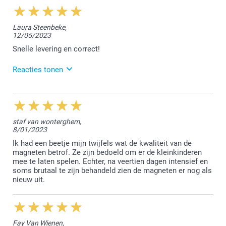
15:29
Beste Walda,
Laura Steenbeke,
12/05/2023
Wij zijn blij met jouw review. Ik begrijp jouw
opmerking over de prijs en je kan alle prijzen van
Snelle levering en correct!
onze producten terugvinden op onze site. Bij
vragen/opmerkingen mag je gerust contact opnemen
Reacties tonen
met onze klantendienst.
Vriendelijke groet!
23/05/2023
Nathalie @smartphoto
15:16
Beste Laura,
staf van wonterghem,
8/01/2023
Bedankt voor jouw positieve review! We vonden het
fijn jouw bestelling te mogen afwerken.
Ik had een beetje mijn twijfels wat de kwaliteit van de
magneten betrof. Ze zijn bedoeld om er de kleinkinderen
Vriendelijke groet!
mee te laten spelen. Echter, na veertien dagen intensief en
Nathalie @smartphoto
soms brutaal te zijn behandeld zien de magneten er nog als
nieuw uit.
Fay Van Wienen,