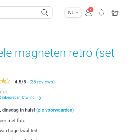
NL
ele magneten retro (set
4.5
/
5
(35 reviews)
stuk
 inbegrepen, btw incl.
, dinsdag in huis!
(zie voorwaarden)
eer met foto
van hoge kwaliteit