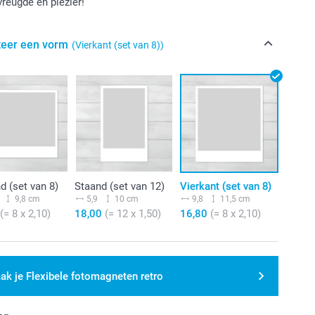
vreugde en plezier!
teer een vorm
(Vierkant (set van 8))
d (set van 8)
Staand (set van 12)
Vierkant (set van 8)
9,8 cm
5,9
10 cm
9,8
11,5 cm
0
(= 8 x 2,10)
18,00
(= 12 x 1,50)
16,80
(= 8 x 2,10)
ak je Flexibele fotomagneten retro