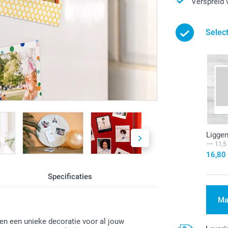
Verspreid 
Selec
Liggen
11,5
16,8
Specificaties
Ma
en een unieke decoratie voor al jouw