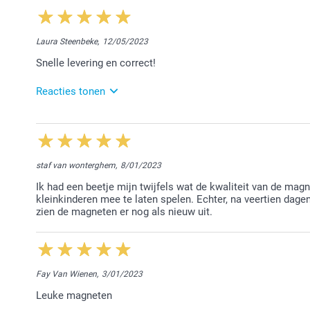
5/06/2023
15:29
Beste Walda,
Laura Steenbeke,
12/05/2023
Wij zijn blij met jouw review. Ik begrijp jouw opmerki
Snelle levering en correct!
producten terugvinden op onze site. Bij vragen/op
onze klantendienst.
Reacties tonen
Vriendelijke groet!
Nathalie @smartphoto
23/05/2023
15:16
Beste Laura,
staf van wonterghem,
8/01/2023
Bedankt voor jouw positieve review! We vonden het f
Ik had een beetje mijn twijfels wat de kwaliteit van de mag
kleinkinderen mee te laten spelen. Echter, na veertien dage
Vriendelijke groet!
zien de magneten er nog als nieuw uit.
Nathalie @smartphoto
Fay Van Wienen,
3/01/2023
Leuke magneten