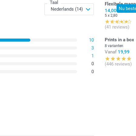
Taal
Flexibele magne
Nu beste
14,00
5 x 2,80
(41 reviews)
Prints in a box
10
8 varianten
3
Vanaf
19,99
1
0
(446 reviews)
0