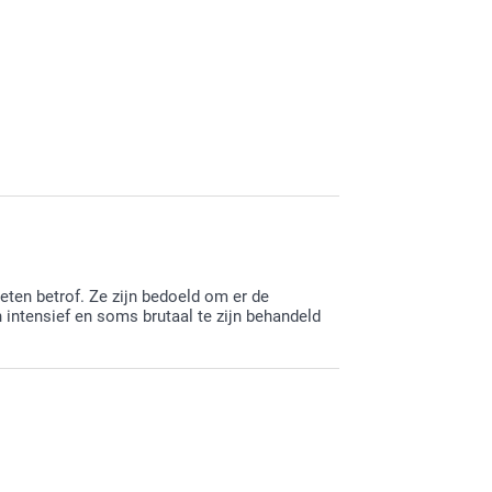
ng over de prijs en je kan alle prijzen van onze
merkingen mag je gerust contact opnemen met
ijn jouw bestelling te mogen afwerken.
neten betrof. Ze zijn bedoeld om er de
n intensief en soms brutaal te zijn behandeld