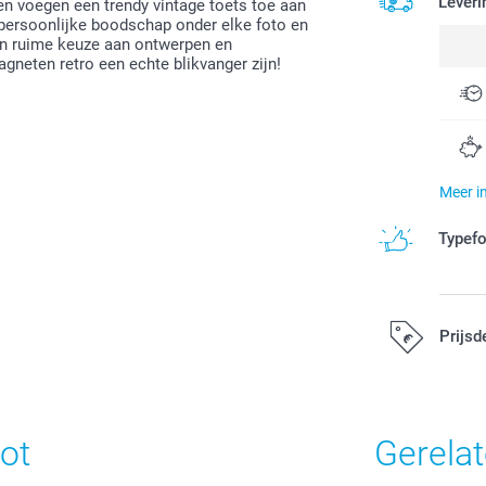
Leveri
n voegen een trendy vintage toets toe aan
, persoonlijke boodschap onder elke foto en
een ruime keuze aan ontwerpen en
gneten retro een echte blikvanger zijn!
Meer i
Typef
Prijsd
Alle prijzen zi
ot
Gerela