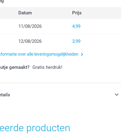
ng
Datum
Prijs
11/08/2026
4,99
12/08/2026
3,99
nformatie over alle leveringsmogelijkheden
outje gemaakt?
Gratis herdruk!
etails
jn in EURO (€) inclusief BTW en exclusief verzendkosten.
teerde producten