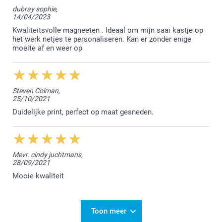
Beste Beatrix,
dubray sophie,
14/04/2023
We worden happy van jouw mooie review :-) Jij bent
een TOP klant.
Kwaliteitsvolle magneeten . Ideaal om mijn saai kastje op
Bedankt en tot een volgende keer!
het werk netjes te personaliseren. Kan er zonder enige
moeite af en weer op
Nathalie @smartphoto
Steven Colman,
25/10/2021
Duidelijke print, perfect op maat gesneden.
Mevr. cindy juchtmans,
28/09/2021
Mooie kwaliteit
Toon meer