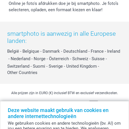
Online je foto's afdrukken doe je bij smartphoto. Je foto’s
selecteren, opladen, een formaat kiezen en klaar!
smartphoto is aanwezig in alle Europese
landen:
België
-
Belgique
-
Danmark
-
Deutschland
-
France
-
Ireland
-
Nederland
-
Norge
-
Österreich
-
Schweiz
-
Suisse
-
Switzerland
-
Suomi
-
Sverige
-
United Kingdom
-
Other Countries
Alle prijzen zijn in EURO (€) inclusief BTW en exclusief verzendkosten.
Deze website maakt gebruik van cookies en
© smartphoto group. Alle rechten voorbehouden
andere internettechnologieën
smartphoto group NV.
Kwatrechtsteenweg 160, 9230 Wetteren, België
We gebruiken cookies en andere technologieën (bv. AI) om
BTW-nummer BE 0405.706.755
jou een betere ervaring aan te bieden. We analyseren