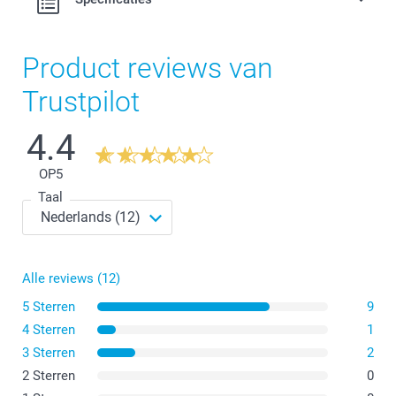
Product reviews van
Trustpilot
4.4
OP
5
Taal
Alle reviews (12)
5 Sterren
9
4 Sterren
1
3 Sterren
2
2 Sterren
0