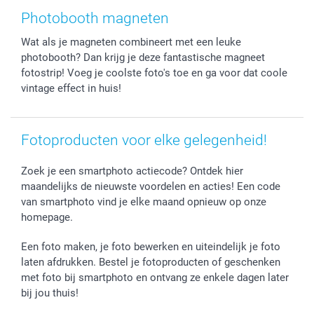
Stickers en Etiketten
Geschenken voor hem
Voorwaarden
smartgarantie
Photobooth magneten
Fotokaders, Decoratie en Snoepjes
Afstuderen
Herroepingsrecht
smartbonus
Wat als je magneten combineert met een leuke
Fotokalenders & Fotoagenda's
Moederdag
Klachtenregeling
Betalingsmogelijkheden
photobooth? Dan krijg je deze fantastische magneet
Vaderdag
Wettelijke garantie
Grote bestellingen
fotostrip! Voeg je coolste foto's toe en ga voor dat coole
Verjaardag
Privacybeleid
Levering
vintage effect in huis!
Geboorte
Cookiebeleid
Mijn orderstatus
Prijslijst
smartfriends
Fotoproducten voor elke gelegenheid!
Jobs & Stages
Investor Relations
Zoek je een smartphoto actiecode? Ontdek hier
maandelijks de nieuwste voordelen en acties! Een code
van smartphoto vind je elke maand opnieuw op onze
homepage.
Een foto maken, je foto bewerken en uiteindelijk je foto
laten afdrukken. Bestel je fotoproducten of geschenken
met foto bij smartphoto en ontvang ze enkele dagen later
bij jou thuis!