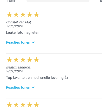
1 Ster
0
Christel Van Mol,
7/05/2024
Leuke fotomagneten
Reacties tonen
16/05/2024
12:42
Beste Christel,
Beatrix sandron,
3/01/2024
We vonden het fijn jouw bestelling van de
fotomagneten te mogen afwerken. Bedankt voor
Top kwaliteit en heel snelle levering 👍
jouw review en tot een volgende keer!
Reacties tonen
Nathalie @smartphoto
16/01/2024
13:14