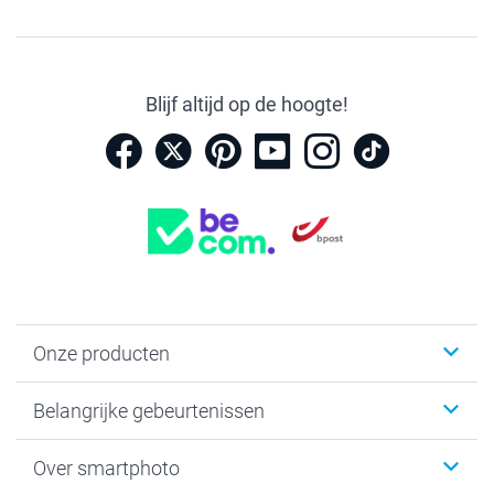
Blijf altijd op de hoogte!
Onze producten
Kaartjes
Belangrijke gebeurtenissen
Fotogeschenken
Fotoboeken
Kerst
Over smartphoto
Fotoprints, Fotoposter & Fotoalbum met fotoprints
Baby