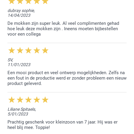
11:38
Beste Sara,
dubray sophie,
14/04/2023
We zijn erg blij dat je tevreden bent met de bestelde
producten en we kijken ernaar uit om jou in de
De mokken zijn super leuk. Al veel complimenten gehad
toekomst opnieuw te mogen verwelkomen.
hoe leuk deze mokken zijn . Ineens moeten bijbestellen
voor een collega
Vriendelijke groet!
Nathalie @smartphoto
SV,
11/01/2023
Een mooi product en veel ontwerp mogelijkheden. Zelfs na
een fout in de productie werd er zonder probleem een nieuw
product geleverd.
Liliane Spitaels,
5/01/2023
Prachtig geschenk voor kleinzoon van 7 jaar. Hij was er
heel blij mee. Toppie!