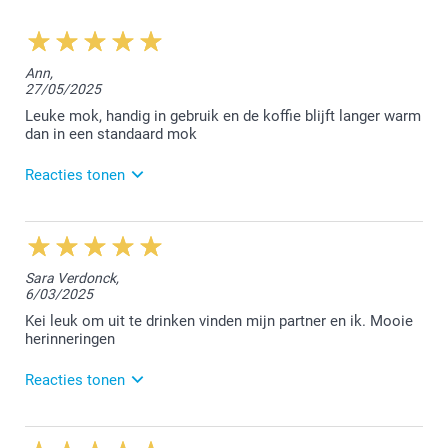
Ann,
27/05/2025
Leuke mok, handig in gebruik en de koffie blijft langer warm
dan in een standaard mok
Reacties tonen
3/06/2025
13:56
Dag Ann,
Sara Verdonck,
6/03/2025
Bedankt voor jouw positieve feedback op Trustpilot.
We vonden het fijn jouw mok te mogen afwerken.
Kei leuk om uit te drinken vinden mijn partner en ik. Mooie
herinneringen
Hartelijke groet!
Nathalie @smartphoto
Reacties tonen
7/03/2025