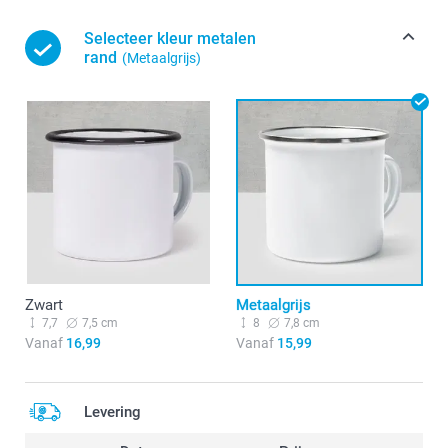
Selecteer kleur metalen
rand
(Metaalgrijs)
Zwart
Metaalgrijs
7,7
7,5 cm
8
7,8 cm
Vanaf
16,99
Vanaf
15,99
Levering