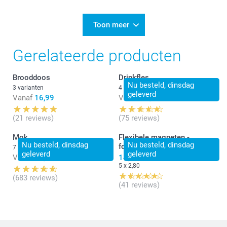
Toon meer
Gerelateerde producten
Brooddoos
Drinkfles
Nu besteld, dinsdag
3 varianten
4 varianten
geleverd
Vanaf
16,99
Vanaf
24,99
(21 reviews)
(75 reviews)
Mok
Flexibele magneten -
Nu besteld, dinsdag
Nu besteld, dinsdag
fotostrip
7 varianten
geleverd
geleverd
Vanaf
11,99
14,00
5 x 2,80
(683 reviews)
(41 reviews)