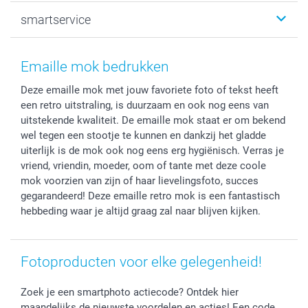
Canvas & Wanddecoratie
Huwelijk
Over smartphoto
smartservice
MyNameBook
Communie- en Lentefeest
Duurzaamheid
Smartphone cases
Geschenken voor haar
Sitemap
Contacteer ons
Stickers en Etiketten
Geschenken voor hem
Voorwaarden
smartgarantie
Emaille mok bedrukken
Fotokaders, Decoratie en Snoepjes
Afstuderen
Herroepingsrecht
smartbonus
Deze emaille mok met jouw favoriete foto of tekst heeft
Fotokalenders & Fotoagenda's
Moederdag
Klachtenregeling
Betalingsmogelijkheden
een retro uitstraling, is duurzaam en ook nog eens van
Vaderdag
Wettelijke garantie
Grote bestellingen
uitstekende kwaliteit. De emaille mok staat er om bekend
Verjaardag
Privacybeleid
Levering
wel tegen een stootje te kunnen en dankzij het gladde
Geboorte
Cookiebeleid
Mijn orderstatus
uiterlijk is de mok ook nog eens erg hygiënisch. Verras je
vriend, vriendin, moeder, oom of tante met deze coole
Prijslijst
smartfriends
mok voorzien van zijn of haar lievelingsfoto, succes
Jobs & Stages
gegarandeerd! Deze emaille retro mok is een fantastisch
Investor Relations
hebbeding waar je altijd graag zal naar blijven kijken.
Fotoproducten voor elke gelegenheid!
Zoek je een smartphoto actiecode? Ontdek hier
maandelijks de nieuwste voordelen en acties! Een code