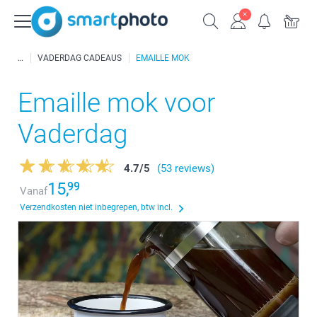
VADERDAG CADEAUS
EMAILLE MOK
Emaille mok voor
Vaderdag
4.7
/
5
(53 reviews)
15,
99
Vanaf
Verzendkosten niet inbegrepen, btw incl.