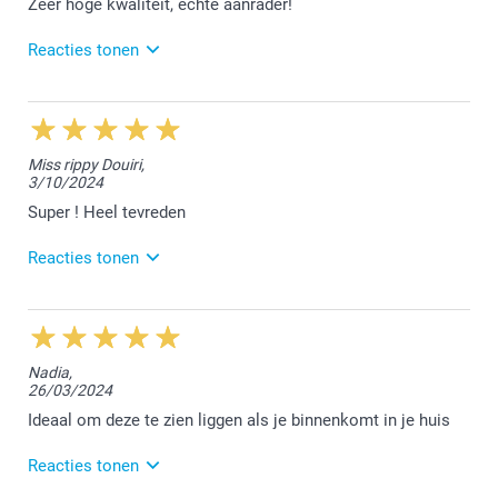
Zeer hoge kwaliteit, echte aanrader!
mogen afwerken.
Reacties tonen
Vriendelijke groet!
Nathalie @smartphoto
20/11/2024
15:37
Dag Ben,
Miss rippy Douiri,
3/10/2024
Bedankt voor jouw mooie review. Leuk dat we aan
jouw bestelling mochten meewerken. Heel graag tot
Super ! Heel tevreden
een volgende keer!
Reacties tonen
Vriendelijke groeten,
Chana @smartphoto
4/10/2024
10:33
Beste Nathalie,
Nadia,
26/03/2024
Bedankt voor jouw positieve feedback. We vonden
het fijn jouw bestelling te mogen afwerken.
Ideaal om deze te zien liggen als je binnenkomt in je huis
Hartelijke groet!
Reacties tonen
Nathalie @smartphoto