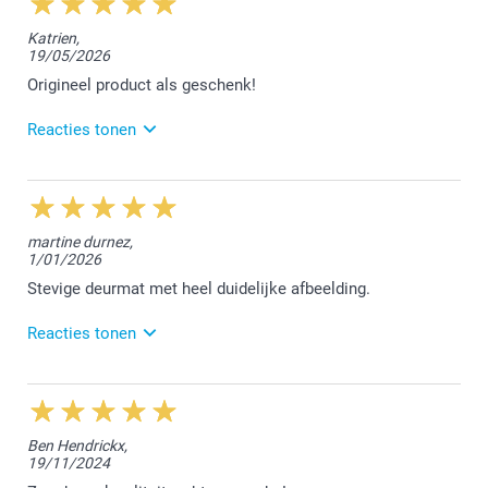
Katrien,
19/05/2026
Origineel product als geschenk!
Reacties tonen
2/06/2026
10:01
Dag Katrien,
martine durnez,
1/01/2026
Bedankt voor jouw mooie woorden, hier zijn we heel
erg blij mee :-)
Stevige deurmat met heel duidelijke afbeelding.
Ik wens je nog een fijne dag!
Reacties tonen
Nathalie @smartphoto
19/02/2026
13:58
Dag Martine,
Ben Hendrickx,
19/11/2024
Blij te lezen dat je tevreden bent over de bestelde
deurmat. We vonden het fijn jouw bestelling te