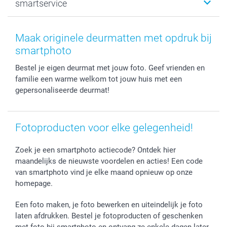
smartservice
MyNameBook
Communie- en Lentefeest
Duurzaamheid
Smartphone cases
Geschenken voor haar
Sitemap
Contacteer ons
Stickers en Etiketten
Geschenken voor hem
Voorwaarden
smartgarantie
Maak originele deurmatten met opdruk bij
Fotokaders, Decoratie en Snoepjes
Afstuderen
Herroepingsrecht
smartbonus
smartphoto
Fotokalenders & Fotoagenda's
Moederdag
Klachtenregeling
Betalingsmogelijkheden
Bestel je eigen deurmat met jouw foto. Geef vrienden en
Vaderdag
Wettelijke garantie
Grote bestellingen
familie een warme welkom tot jouw huis met een
Verjaardag
Privacybeleid
Levering
gepersonaliseerde deurmat!
Geboorte
Cookiebeleid
Mijn orderstatus
Prijslijst
smartfriends
Jobs & Stages
Fotoproducten voor elke gelegenheid!
Investor Relations
Zoek je een smartphoto actiecode? Ontdek hier
maandelijks de nieuwste voordelen en acties! Een code
van smartphoto vind je elke maand opnieuw op onze
homepage.
Een foto maken, je foto bewerken en uiteindelijk je foto
laten afdrukken. Bestel je fotoproducten of geschenken
met foto bij smartphoto en ontvang ze enkele dagen later