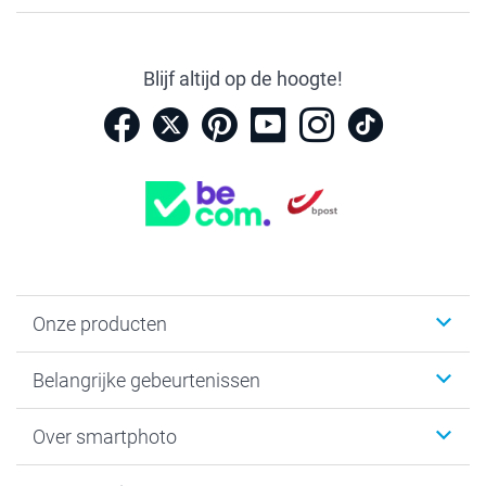
Blijf altijd op de hoogte!
Onze producten
Kaartjes
Belangrijke gebeurtenissen
Fotogeschenken
Fotoboeken
Kerst
Over smartphoto
Fotoprints, Fotoposter & Fotoalbum met fotoprints
Baby
Canvas & Wanddecoratie
Huwelijk
Over smartphoto