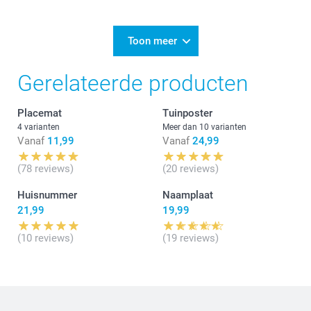
26/03/2024
13:11
Beste Nadia,
Toon meer
Bedankt voor jouw mooie 5 sterren review. Het doet
Gerelateerde producten
ons plezier te lezen dat je blij bent met de bestelde
deurmat.
Placemat
Tuinposter
Hartelijke groet!
Nathalie @smartphoto
4 varianten
Meer dan 10 varianten
Vanaf
11,99
Vanaf
24,99
(78 reviews)
(20 reviews)
Huisnummer
Naamplaat
21,99
19,99
(10 reviews)
(19 reviews)