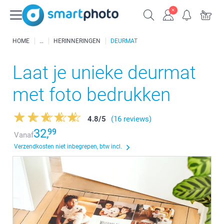
HOME
HERINNERINGEN
DEURMAT
Laat je unieke deurmat
met foto bedrukken
4.8
/
5
(16 reviews)
32,
99
Vanaf
Verzendkosten niet inbegrepen, btw incl.