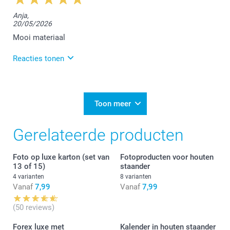
Dag Isabelle,
Anja,
20/05/2026
Wat fijn om te lezen dat je tevreden bent over de
bestelde design fotohouder en de foto's. We kijken
Mooi materiaal
ernaar uit om jou in de toekomst opnieuw te mogen
verwelkomen.
Reacties tonen
Hartelijke groet!
Nathalie
2/06/2026
10:19
Beste Anja,
Toon meer
Het doet ons plezier te lezen dat alles naar wens is
Gerelateerde producten
met jouw design fotohouder en de foto's die je
bestelde.
Bedankt voor jouw review en tot een volgende keer!
Foto op luxe karton (set van
Fotoproducten voor houten
13 of 15)
staander
Nathalie @smartphoto
4 varianten
8 varianten
Vanaf
7,99
Vanaf
7,99
(50 reviews)
Forex luxe met
Kalender in houten staander