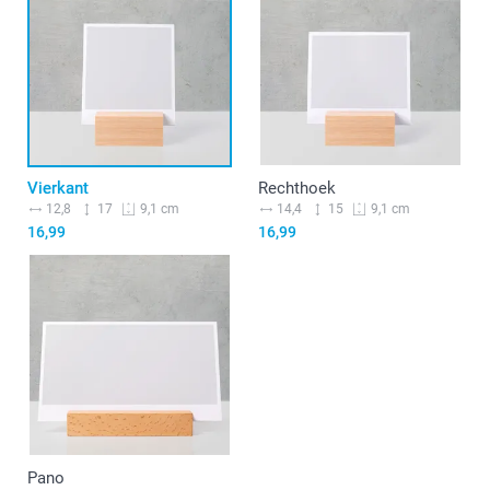
Vierkant
Rechthoek
12,8
17
14,4
15
9,1 cm
9,1 cm
16,99
16,99
Pano