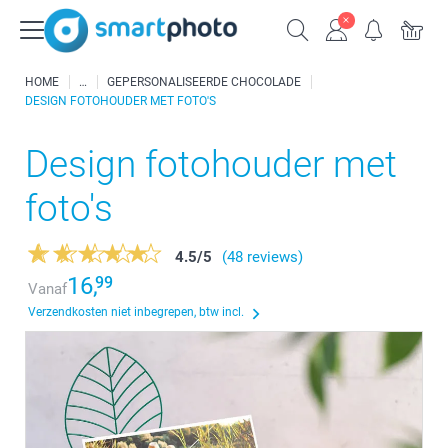
HOME
GEPERSONALISEERDE CHOCOLADE
DESIGN FOTOHOUDER MET FOTO'S
Design fotohouder met
foto's
4.5
/
5
(48 reviews)
16,
99
Vanaf
Verzendkosten niet inbegrepen, btw incl.