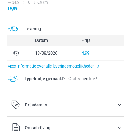
24,5
16
6,9 cm
19,99
Levering
Datum
Prijs
13/08/2026
4,99
Meer informatie over alle leveringsmogelijkheden
Typefoutje gemaakt?
Gratis herdruk!
Prijsdetails
Alle prijzen zijn in EURO (€) inclusief BTW en exclusief
Omschrijving
verzendkosten.