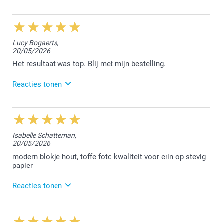
Nathalie @smartphoto
9/06/2026
10:33
Hallo Regina,
Lucy Bogaerts,
20/05/2026
Hartelijk dank voor jouw mooie review. Ik wens je
een zomer vol leuke fotomomenten toe.
Het resultaat was top. Blij met mijn bestelling.
Vriendelijke groet!
Reacties tonen
Nathalie @smartphoto
2/06/2026
14:25
Hallo Lucy,
Isabelle Schatteman,
20/05/2026
Het doet ons plezier te lezen dat het resultaat top
was :-) Geniet van de mooie herinneringen.
modern blokje hout, toffe foto kwaliteit voor erin op stevig
papier
Vriendelijke groet!
Nathalie @smartphoto
Reacties tonen
2/06/2026
10:24