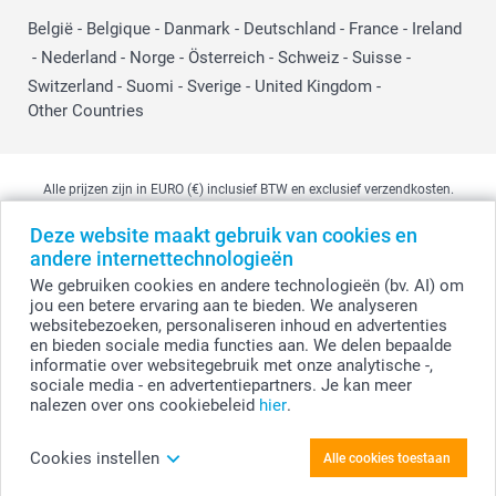
België
-
Belgique
-
Danmark
-
Deutschland
-
France
-
Ireland
-
Nederland
-
Norge
-
Österreich
-
Schweiz
-
Suisse
-
Switzerland
-
Suomi
-
Sverige
-
United Kingdom
-
Other Countries
Alle prijzen zijn in EURO (€) inclusief BTW en exclusief verzendkosten.
Deze website maakt gebruik van cookies en
andere internettechnologieën
© smartphoto group. Alle rechten voorbehouden
We gebruiken cookies en andere technologieën (bv. AI) om
smartphoto group NV.
Kwatrechtsteenweg 160, 9230 Wetteren, België
jou een betere ervaring aan te bieden. We analyseren
BTW-nummer BE 0405.706.755
websitebezoeken, personaliseren inhoud en advertenties
Ondernemingsnummer 0405.706.755.
en bieden sociale media functies aan. We delen bepaalde
Bankgegevens: IBAN BE71 2850 2711 5569 - BIC: GEBABEBB
informatie over websitegebruik met onze analytische -,
sociale media - en advertentiepartners. Je kan meer
nalezen over ons cookiebeleid
hier
.
Creëer je Design fotohouder met foto's vierkant
Cookies instellen
Alle cookies toestaan