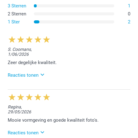
3 Sterren
1
2 Sterren
0
1 Ster
2
S. Coomans,
1/06/2026
Zeer degelijke kwaliteit.
Reacties tonen
9/06/2026
12:56
Beste,
Regina,
29/05/2026
Bedankt voor jouw positieve feedback op Trustpilot.
We vonden het fijn jouw bestelling te mogen
Mooie vormgeving en goede kwaliteit foto's.
afwerken.
Reacties tonen
Vriendelijke groet!