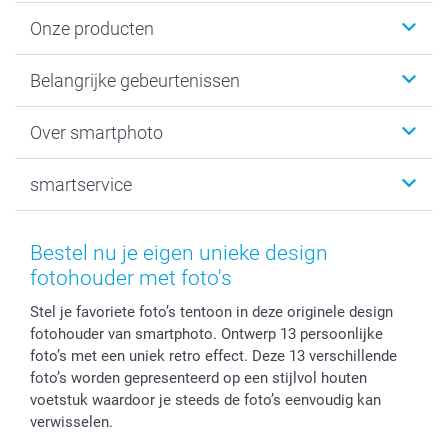
Onze producten
Kaartjes
Belangrijke gebeurtenissen
Fotogeschenken
Fotoboeken
Kerst
Over smartphoto
Fotoprints, Fotoposter & Fotoalbum met fotoprints
Baby
Canvas & Wanddecoratie
Huwelijk
Over smartphoto
smartservice
MyNameBook
Communie- en Lentefeest
Duurzaamheid
Smartphone cases
Geschenken voor haar
Sitemap
Contacteer ons
Stickers en Etiketten
Geschenken voor hem
Voorwaarden
smartgarantie
Bestel nu je eigen unieke design
Fotokaders, Decoratie en Snoepjes
Afstuderen
Herroepingsrecht
smartbonus
fotohouder met foto's
Fotokalenders & Fotoagenda's
Moederdag
Klachtenregeling
Betalingsmogelijkheden
Stel je favoriete foto’s tentoon in deze originele design
Vaderdag
Wettelijke garantie
Grote bestellingen
fotohouder van smartphoto. Ontwerp 13 persoonlijke
Verjaardag
Privacybeleid
Levering
foto’s met een uniek retro effect. Deze 13 verschillende
Geboorte
Cookiebeleid
Mijn orderstatus
foto’s worden gepresenteerd op een stijlvol houten
Prijslijst
smartfriends
voetstuk waardoor je steeds de foto’s eenvoudig kan
verwisselen.
Jobs & Stages