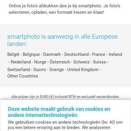
Online je foto's afdrukken doe je bij smartphoto. Je foto’s
selecteren, opladen, een formaat kiezen en klaar!
smartphoto is aanwezig in alle Europese
landen:
België
-
Belgique
-
Danmark
-
Deutschland
-
France
-
Ireland
-
Nederland
-
Norge
-
Österreich
-
Schweiz
-
Suisse
-
Switzerland
-
Suomi
-
Sverige
-
United Kingdom
-
Other Countries
Alle prijzen zijn in EURO (€) inclusief BTW en exclusief verzendkosten.
Deze website maakt gebruik van cookies en
andere internettechnologieën
© smartphoto group. Alle rechten voorbehouden
We gebruiken cookies en andere technologieën (bv. AI) om
smartphoto group NV.
Kwatrechtsteenweg 160, 9230 Wetteren, België
jou een betere ervaring aan te bieden. We analyseren
BTW-nummer BE 0405.706.755