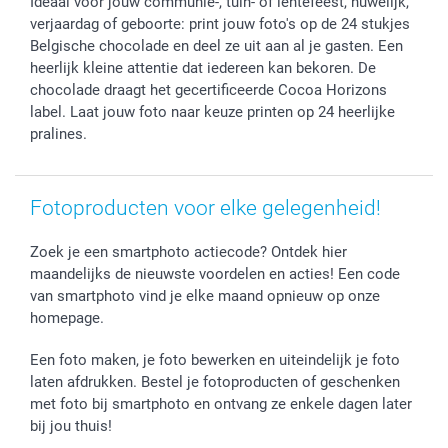
Ideaal voor jouw communie-, tuin- of lentefeest, huwelijk,
Fotokalenders & Fotoagenda's
Moederdag
Klachtenregeling
Betalingsmogelijkheden
verjaardag of geboorte: print jouw foto's op de 24 stukjes
Vaderdag
Wettelijke garantie
Grote bestellingen
Belgische chocolade en deel ze uit aan al je gasten. Een
Verjaardag
Privacybeleid
Levering
heerlijk kleine attentie dat iedereen kan bekoren. De
Geboorte
Cookiebeleid
Mijn orderstatus
chocolade draagt het gecertificeerde Cocoa Horizons
label. Laat jouw foto naar keuze printen op 24 heerlijke
Prijslijst
smartfriends
pralines.
Jobs & Stages
Investor Relations
Fotoproducten voor elke gelegenheid!
Zoek je een smartphoto actiecode? Ontdek hier
maandelijks de nieuwste voordelen en acties! Een code
van smartphoto vind je elke maand opnieuw op onze
homepage.
Een foto maken, je foto bewerken en uiteindelijk je foto
laten afdrukken. Bestel je fotoproducten of geschenken
met foto bij smartphoto en ontvang ze enkele dagen later
bij jou thuis!