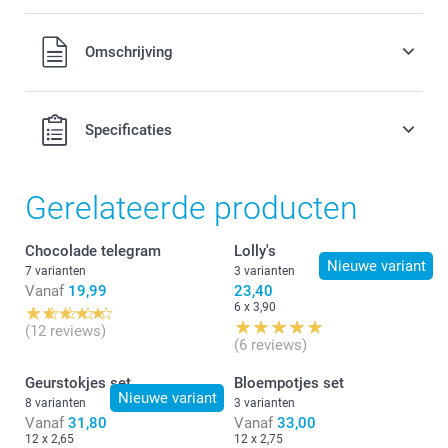
Gratis
Alle prijzen zijn in EURO (€) inclusief BTW en exclusief
Omschrijving
verzendkosten.
Specificaties
Gerelateerde producten
Chocolade telegram
Lolly's
Nieuwe variant
7 varianten
3 varianten
Vanaf
19,99
23,40
6 x 3,90
(12 reviews)
(6 reviews)
Geurstokjes set
Bloempotjes set
Nieuwe variant
8 varianten
3 varianten
Vanaf
31,80
Vanaf
33,00
12 x 2,65
12 x 2,75