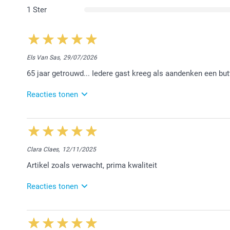
1 Ster
Els Van Sas,
29/07/2026
65 jaar getrouwd... Iedere gast kreeg als aandenken een bu
Reacties tonen
3/08/2026
14:38
Beste Els,
Clara Claes,
12/11/2025
Eerst en vooral een dikke proficiat voor jullie 65 jaa
Artikel zoals verwacht, prima kwaliteit
Hartelijk dank voor jouw waardevolle feedback. De g
heel erg genoten hebben :-)
Reacties tonen
Hartelijke groet!
Nathalie @smartphoto
24/11/2025
14:11