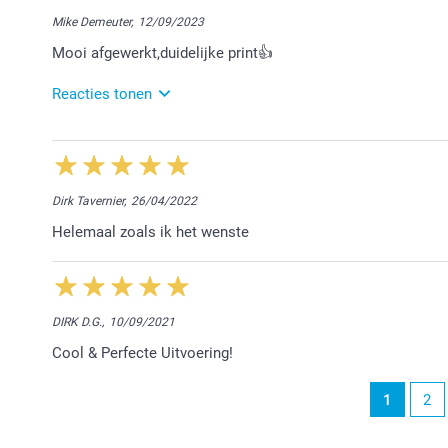
Hallo Clara,
Mike Demeuter,
12/09/2023
Het doet ons plezier te lezen dat alles naar wens is
Mooi afgewerkt,duidelijke print👍
opnieuw te mogen verwelkomen.
Hartelijke groet!
Reacties tonen
Nathalie @smartphoto
13/09/2023
12:45
Hoi Mike!
Dirk Tavernier,
26/04/2022
Hartelijk dank voor jouw eerlijke, lieve woorden. H
Helemaal zoals ik het wenste
helpen met hun fotocreaties. Geniet ervan!
Vriendelijke groeten,
Chana @smartphoto
DIRK D.G.,
10/09/2021
Cool & Perfecte Uitvoering!
1
2