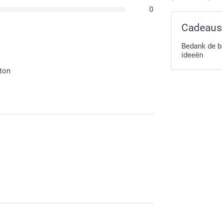
0
Cadeaus
Bedank de b
ideeën
tton
r getrouwd!
asten die aanwezig waren op het feest zullen