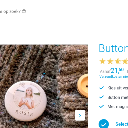
Button
21,
60
Vanaf
Verzendkosten niet
Kies uit v
Button met
Met magnet
Selec