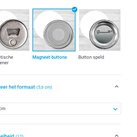
tische
Magneet buttons
Button speld
ener
teer het formaat
(5,6 cm)
elheid
(12)