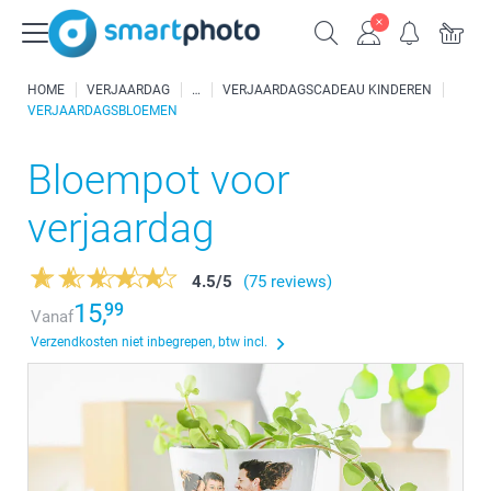
HOME
VERJAARDAG
VERJAARDAGSCADEAU KINDEREN
VERJAARDAGSBLOEMEN
Bloempot voor
verjaardag
4.5
/
5
(75 reviews)
15,
99
Vanaf
Verzendkosten niet inbegrepen, btw incl.