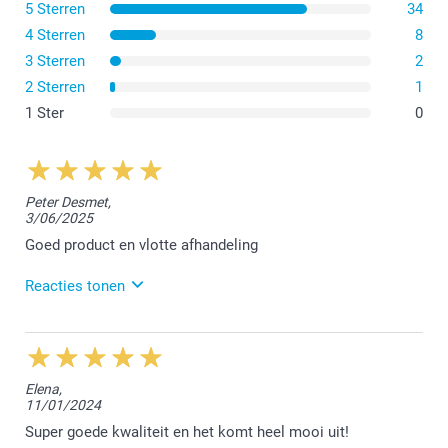
5 Sterren
34
Middelgrote bloempot
4 Sterren
8
3 Sterren
2
2 Sterren
1
1 Ster
0
Peter Desmet,
3/06/2025
Goed product en vlotte afhandeling
Reacties tonen
4/06/2025
13:32
Dag Peter,
Elena,
11/01/2024
Helemaal top 👌 om deze review van jou te mogen
krijgen. Geniet van je bestelling!
Super goede kwaliteit en het komt heel mooi uit!