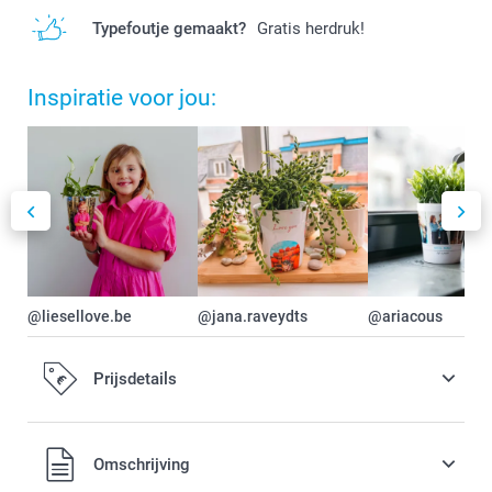
Typefoutje gemaakt?
Gratis herdruk!
Inspiratie voor jou:
@liesellove.be
@jana.raveydts
@ariacous
Prijsdetails
Alle prijzen zijn in EURO (€) inclusief BTW en exclusief
Omschrijving
verzendkosten.