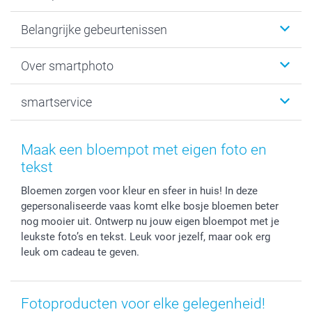
Kaartjes
Belangrijke gebeurtenissen
Fotogeschenken
Fotoboeken
Kerst
Over smartphoto
Fotoprints, Fotoposter & Fotoalbum met fotoprints
Baby
Canvas & Wanddecoratie
Huwelijk
Over smartphoto
smartservice
MyNameBook
Communie- en Lentefeest
Duurzaamheid
Smartphone cases
Geschenken voor haar
Sitemap
Contacteer ons
Stickers en Etiketten
Geschenken voor hem
Voorwaarden
smartgarantie
Maak een bloempot met eigen foto en
Fotokaders, Decoratie en Snoepjes
Afstuderen
Herroepingsrecht
smartbonus
tekst
Fotokalenders & Fotoagenda's
Moederdag
Klachtenregeling
Betalingsmogelijkheden
Bloemen zorgen voor kleur en sfeer in huis! In deze
Vaderdag
Wettelijke garantie
Grote bestellingen
gepersonaliseerde vaas komt elke bosje bloemen beter
Verjaardag
Privacybeleid
Levering
nog mooier uit. Ontwerp nu jouw eigen bloempot met je
Geboorte
Cookiebeleid
Mijn orderstatus
leukste foto’s en tekst. Leuk voor jezelf, maar ook erg
Prijslijst
smartfriends
leuk om cadeau te geven.
Jobs & Stages
Investor Relations
Fotoproducten voor elke gelegenheid!