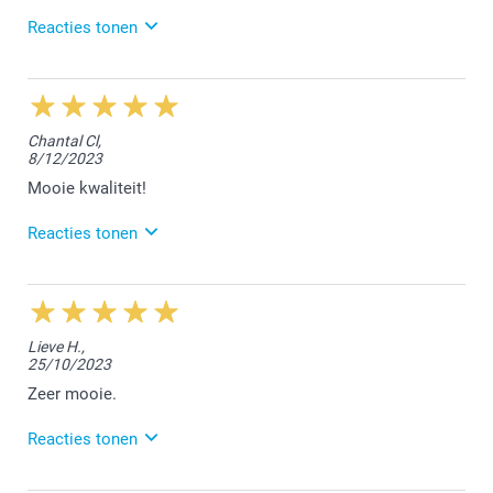
Sprankelende voorjaarsgroeten,
Reacties tonen
Chana @smartphoto
22/01/2024
12:05
Dag Elena,
Chantal Cl,
8/12/2023
Bedankt voor jouw mooie worden. We vonden het
fijn jouw bloempotje te mogen afwerken.
Mooie kwaliteit!
Vriendelijke groet!
Reacties tonen
Nathalie @smartphoto
28/12/2023
11:51
Hallo Chantal,
Lieve H.,
25/10/2023
Het doet ons plezier te lezen het bloempotje naar
wens is. Geniet er van!
Zeer mooie.
Vriendelijke groet!
Reacties tonen
Nathalie @smartphoto
25/10/2023