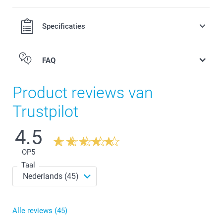
Specificaties
FAQ
Product reviews van
Trustpilot
4.5
Kleine bloempot
OP
5
Taal
Alle reviews (45)