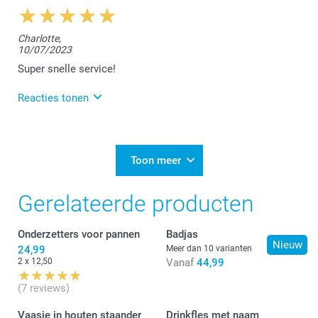
12:51
Hi Lieve,
Charlotte,
10/07/2023
Bedankt voor deze waardevolle feedback :-) ! We
vinden het fantastisch te vernemen dat je tevreden
Super snelle service!
bent over onze producten en diensten. Heel graag tot
een volgende keer!
Reacties tonen
Gastvrije groeten,
12/07/2023
Chana @smartphoto
11:33
Dag Charlotte,
Toon meer
Bedankt voor jouw super sympathieke beoordeling.
Gerelateerde producten
😊 Maak er nog een 'foto-creatieve' zomer van!
Dankbare groeten,
Onderzetters voor pannen
Badjas
Nieuw
Chana @smartphoto
24,99
Meer dan 10 varianten
2 x 12,50
Vanaf
44,99
(7 reviews)
Vaasje in houten staander
Drinkfles met naam