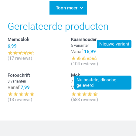
20:32
Hoi Noël!
Toon meer
Heel erg bedankt voor jouw mooie review en voor
Gerelateerde producten
jouw vertrouwen. Geniet van al jouw fotocreaties bij
ons!
Memoblok
Kaarshouder
Warme groet,
Nieuwe variant
6,99
5 varianten
Chana @smartphoto
Vanaf
15,99
(17 reviews)
(104 reviews)
Fotoschrift
Mok
Nu besteld, dinsdag
3 varianten
7 varianten
geleverd
Vanaf
7,99
Vanaf
11,99
(13 reviews)
(683 reviews)