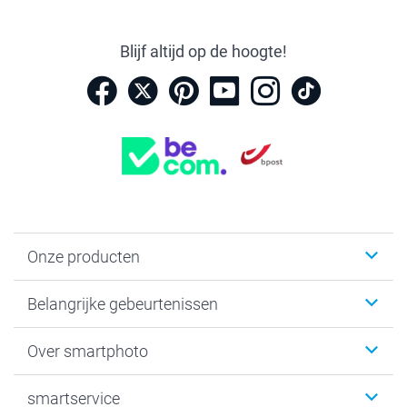
Blijf altijd op de hoogte!
Onze producten
Kaartjes
Belangrijke gebeurtenissen
Fotogeschenken
Fotoboeken
Kerst
Over smartphoto
Fotoprints, Fotoposter & Fotoalbum met fotoprints
Baby
Canvas & Wanddecoratie
Huwelijk
Over smartphoto
smartservice
MyNameBook
Communie- en Lentefeest
Duurzaamheid