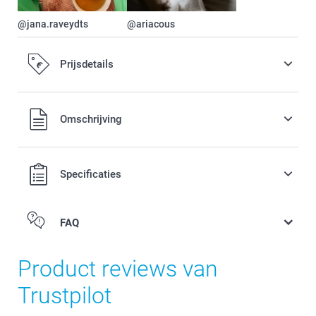
@jana.raveydts
@ariacous
Prijsdetails
Alle prijzen zijn in EURO (€) inclusief BTW en exclusief
Omschrijving
verzendkosten.
Specificaties
FAQ
Product reviews van
Trustpilot