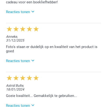
cadeau voor een boekliefhebber!
Reacties tonen
23/06/2026
10:06
Dag Fee,
Anneke,
31/12/2025
Bedankt voor jouw waardevolle feedback!
Foto's staan er duidelijk op en kwaliteit van het product is
Met vriendelijke groeten,
goed
Lucie@smartphoto
Reacties tonen
17/02/2026
13:36
Hallo Anneke,
Astrid Bulte,
18/01/2024
We zijn blij met jouw positieve feedback en hopen je
snel weer van dienst te mogen zijn.
Goeie kwaliteit... Gemakkelijk te gebruiken...
Vriendelijke groet!
Reacties tonen