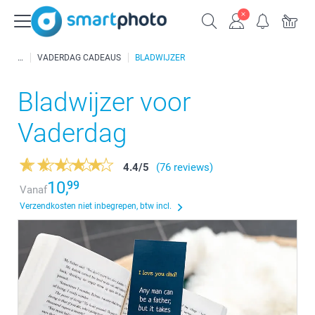
VADERDAG CADEAUS
BLADWIJZER
Bladwijzer voor
Vaderdag
4.4
/
5
(76 reviews)
10,
99
Vanaf
Verzendkosten niet inbegrepen, btw incl.