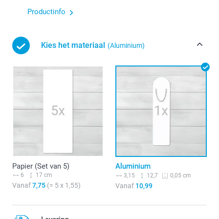
Productinfo
Kies het materiaal
(Aluminium)
Papier (Set van 5)
Aluminium
6
17 cm
3,15
12,7
0,05 cm
Vanaf
7,75
(= 5 x 1,55)
Vanaf
10,99