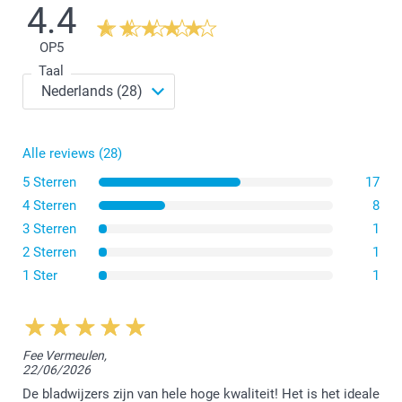
4.4
OP
5
Taal
Papieren bladwijzers zijn rechthoekig van vorm, 6 cm
breed en 17 cm lang.
De aluminium bladwijzers zijn iets kleiner, 3,15 cm
breed en 12,7 cm lang. Ze zijn 0,05 cm dik, wat een
Alle reviews (28)
gevoel van stevigheid geeft. De aluminium bladwijzer
heeft een afgeronde bovenkant en een inkeping
5 Sterren
17
waarmee ze gemakkelijk aan een pagina kunnen
4 Sterren
8
worden bevestigd.
3 Sterren
1
2 Sterren
1
1 Ster
1
Fee Vermeulen,
22/06/2026
De bladwijzers zijn van hele hoge kwaliteit! Het is het ideale