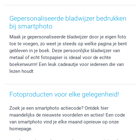
Smartphone cases
Geschenken voor haar
Sitemap
Contacteer ons
Stickers en Etiketten
Geschenken voor hem
Voorwaarden
smartgarantie
Gepersonaliseerde bladwijzer bedrukken
Fotokaders, Decoratie en Snoepjes
Afstuderen
Herroepingsrecht
smartbonus
bij smartphoto
Fotokalenders & Fotoagenda's
Moederdag
Klachtenregeling
Betalingsmogelijkheden
Maak je gepersonaliseerde bladwijzer door je eigen foto
Vaderdag
Wettelijke garantie
Grote bestellingen
toe te voegen, zo weet je steeds op welke pagina je bent
Verjaardag
Privacybeleid
Levering
gebleven in je boek. Deze persoonlijke bladwijzer van
Geboorte
Cookiebeleid
Mijn orderstatus
metaal of echt fotopapier is ideaal voor de echte
Prijslijst
smartfriends
boekenwurm! Een leuk cadeautje voor iedereen die van
lezen houdt
Jobs & Stages
Investor Relations
Fotoproducten voor elke gelegenheid!
Zoek je een smartphoto actiecode? Ontdek hier
maandelijks de nieuwste voordelen en acties! Een code
van smartphoto vind je elke maand opnieuw op onze
homepage.