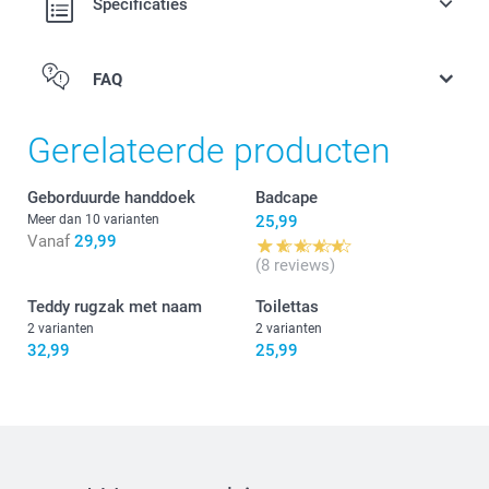
Specificaties
Gemakkelijk schoon te maken, gemaakt van
stofafstotend, onbreekbaar PVC zonder ftalaten
Afmetingen: 12 cm (hoogte) x 6 cm (diameter)
FAQ
Gerelateerde producten
Geborduurde handdoek
Badcape
Meer dan 10 varianten
25,99
Vanaf
29,99
(8 reviews)
Teddy rugzak met naam
Toilettas
2 varianten
2 varianten
32,99
25,99