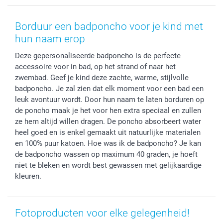
Smartphone cases
Geschenken voor haar
Sitemap
Contacteer ons
Stickers en Etiketten
Geschenken voor hem
Voorwaarden
smartgarantie
Borduur een badponcho voor je kind met
Fotokaders, Decoratie en Snoepjes
Afstuderen
Herroepingsrecht
smartbonus
hun naam erop
Fotokalenders & Fotoagenda's
Moederdag
Klachtenregeling
Betalingsmogelijkheden
Deze gepersonaliseerde badponcho is de perfecte
Vaderdag
Wettelijke garantie
Grote bestellingen
accessoire voor in bad, op het strand of naar het
Verjaardag
Privacybeleid
Levering
zwembad. Geef je kind deze zachte, warme, stijlvolle
Geboorte
Cookiebeleid
Mijn orderstatus
badponcho. Je zal zien dat elk moment voor een bad een
Prijslijst
smartfriends
leuk avontuur wordt. Door hun naam te laten borduren op
de poncho maak je het voor hen extra speciaal en zullen
Jobs & Stages
ze hem altijd willen dragen. De poncho absorbeert water
Investor Relations
heel goed en is enkel gemaakt uit natuurlijke materialen
en 100% puur katoen. Hoe was ik de badponcho? Je kan
de badponcho wassen op maximum 40 graden, je hoeft
niet te bleken en wordt best gewassen met gelijkaardige
kleuren.
Fotoproducten voor elke gelegenheid!