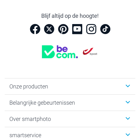
Blijf altijd op de hoogte!
Onze producten
Kaartjes
Belangrijke gebeurtenissen
Fotogeschenken
Fotoboeken
Kerst
Over smartphoto
Fotoprints, Fotoposter & Fotoalbum met fotoprints
Baby
Canvas & Wanddecoratie
Huwelijk
Over smartphoto
smartservice
MyNameBook
Communie- en Lentefeest
Duurzaamheid