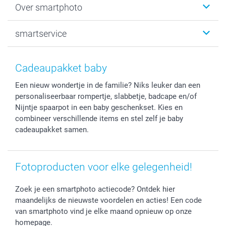
Over smartphoto
Fotoprints, Fotoposter & Fotoalbum met fotoprints
Baby
Canvas & Wanddecoratie
Huwelijk
Over smartphoto
smartservice
MyNameBook
Communie- en Lentefeest
Duurzaamheid
Smartphone cases
Geschenken voor haar
Sitemap
Contacteer ons
Stickers en Etiketten
Geschenken voor hem
Voorwaarden
smartgarantie
Cadeaupakket baby
Fotokaders, Decoratie en Snoepjes
Afstuderen
Herroepingsrecht
smartbonus
Een nieuw wondertje in de familie? Niks leuker dan een
Fotokalenders & Fotoagenda's
Moederdag
Klachtenregeling
Betalingsmogelijkheden
personaliseerbaar rompertje, slabbetje, badcape en/of
Vaderdag
Wettelijke garantie
Grote bestellingen
Nijntje spaarpot in een baby geschenkset. Kies en
Verjaardag
Privacybeleid
Levering
combineer verschillende items en stel zelf je baby
Geboorte
Cookiebeleid
Mijn orderstatus
cadeaupakket samen.
Prijslijst
smartfriends
Jobs & Stages
Fotoproducten voor elke gelegenheid!
Investor Relations
Zoek je een smartphoto actiecode? Ontdek hier
maandelijks de nieuwste voordelen en acties! Een code
van smartphoto vind je elke maand opnieuw op onze
homepage.