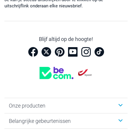
uitschrijflink onderaan elke nieuwsbrief.
Blijf altijd op de hoogte!
Onze producten
Kaartjes
Belangrijke gebeurtenissen
Fotogeschenken
Fotoboeken
Kerst