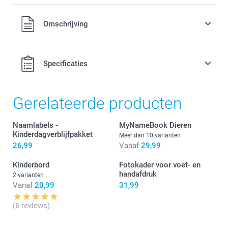
Alle prijzen zijn in EURO (€) inclusief BTW en exclusief
Omschrijving
verzendkosten.
Specificaties
Gerelateerde producten
Naamlabels -
MyNameBook Dieren
Kinderdagverblijfpakket
Meer dan 10 varianten
26,99
Vanaf
29,99
Kinderbord
Fotokader voor voet- en
handafdruk
2 varianten
Vanaf
20,99
31,99
(6 reviews)