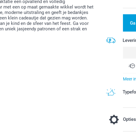
ktatie een opvallend en volledig
aar met een op maat gemaakte wikkel wordt het
e, moderne uitstraling en geeft je bedankjes
 een klein cadeautje dat gezien mag worden.
Ga
an je kind en de sfeer van het feest. Ga voor
 een uniek jasjeendy patronen of een strak en
Leveri
Meer i
Typef
Optie