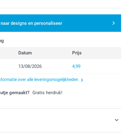
 naar designs en personaliseer
ng
Datum
Prijs
13/08/2026
4,99
nformatie over alle leveringsmogelijkheden
outje gemaakt?
Gratis herdruk!
s