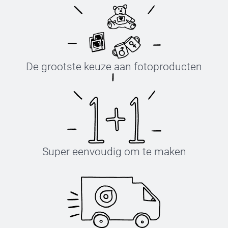
Deel je zakjes 
Gesuikerde h
Gekleurde be
De grootste keuze aan fotoproducten
Per 1 kg
Hier vind je
Super eenvoudig om te maken