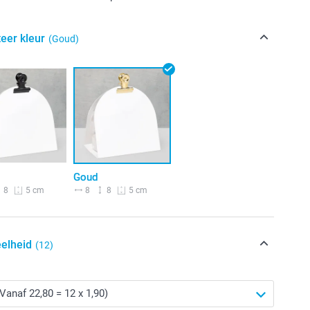
eer kleur
(Goud)
Goud
8
8
8
5 cm
5 cm
elheid
(12)