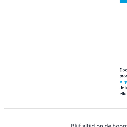
Doo
pro
Alg
Je 
elk
Blijf altijd op de hoog