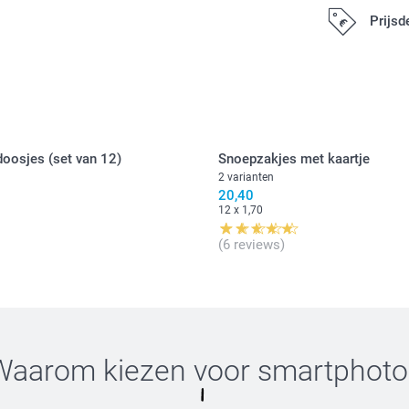
Vul je zak
Prijsd
15,99 / stuk
Alle prijzen zi
Prijzen en besc
Deel je zakjes 
oosjes (set van 12)
Snoepzakjes met kaartje
2 varianten
Gesuikerde h
20,40
Gekleurde be
12 x 1,70
Per 2 kg
Hier vind je
(6 reviews)
Vul je zak
Waarom kiezen voor
smartphoto
12,00 / stuk
Prijzen en besc