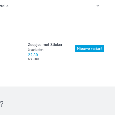
jes met lekkere snoepjes
etails
jn in EURO (€) inclusief BTW en exclusief verzendkosten.
hikbaarheid van opties
gevuld met heerlijke en zoete snoepjes uit.
Zeepjes met Sticker
Nieuwe variant
3 varianten
artjes
22,80
ertjes
6 x 3,80
 de voedingsinformatie voor de
gummy beertjes & hartjes
jes met lekkere snoepjes
?
hikbaarheid van opties