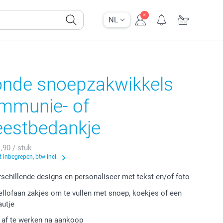
NL
onde snoepzakwikkels
ommunie- of
eestbedankje
1,90 / stuk
 inbegrepen, btw incl.
erschillende designs en personaliseer met tekst en/of foto
cellofaan zakjes om te vullen met snoep, koekjes of een
autje
r af te werken na aankoop