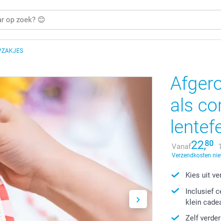
PZAKJES
Afger
als c
lentef
22,
80
Vanaf
Verzendkosten niet
Kies uit v
Inclusief 
klein cade
Zelf verde