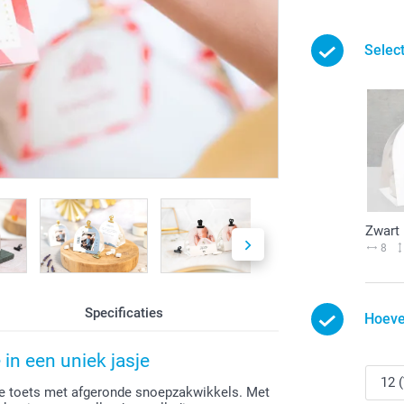
Select
Zwart
8
Specificaties
Hoeve
in een uniek jasje
se toets met afgeronde snoepzakwikkels. Met