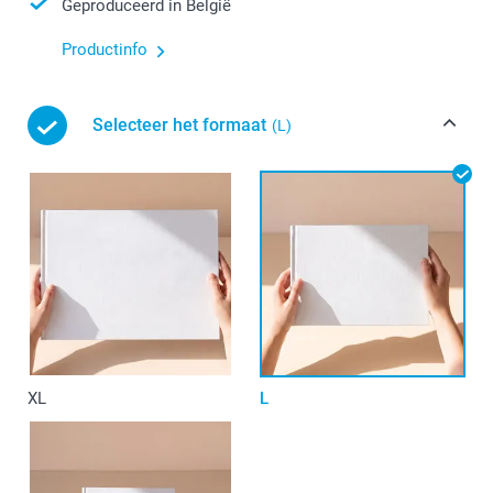
Geproduceerd in België
Productinfo
Selecteer het formaat
(L)
XL
L