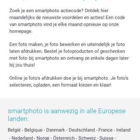
Fotokaders, Decoratie en Snoepjes
Afstuderen
Herroepingsrecht
smartbonus
Fotokalenders & Fotoagenda's
Moederdag
Klachtenregeling
Betalingsmogelijkheden
Zoek je een smartphoto actiecode? Ontdek hier
maandelijks de nieuwste voordelen en acties! Een code
Vaderdag
Wettelijke garantie
Grote bestellingen
van smartphoto vind je elke maand opnieuw op onze
Verjaardag
Privacybeleid
Levering
homepage.
Geboorte
Cookiebeleid
Mijn orderstatus
Prijslijst
smartfriends
Een foto maken, je foto bewerken en uiteindelijk je foto
Jobs & Stages
laten afdrukken. Bestel je fotoproducten of geschenken
met foto bij smartphoto en ontvang ze enkele dagen later
Investor Relations
bij jou thuis!
Online je foto's afdrukken doe je bij smartphoto. Je foto’s
selecteren, opladen, een formaat kiezen en klaar!
smartphoto is aanwezig in alle Europese
landen:
België
-
Belgique
-
Danmark
-
Deutschland
-
France
-
Ireland
-
Nederland
-
Norge
-
Österreich
-
Schweiz
-
Suisse
-