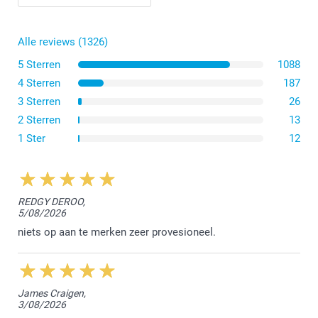
formaat L of XL
Alle reviews (1326)
5 Sterren
1088
4 Sterren
187
3 Sterren
26
2 Sterren
13
1 Ster
12
hier
REDGY DEROO,
5/08/2026
niets op aan te merken zeer provesioneel.
Als je originele bestand scherp is, zal je afdruk dat ook
zijn.
Let op! Als een foto is gemarkeerd met een driehoekje,
is de kwaliteit niet goed genoeg om een kwalitatieve
James Craigen,
afdruk te garanderen: je kan de foto vervangen door een
3/08/2026
betere of je kan proberen de foto kleiner maken door de