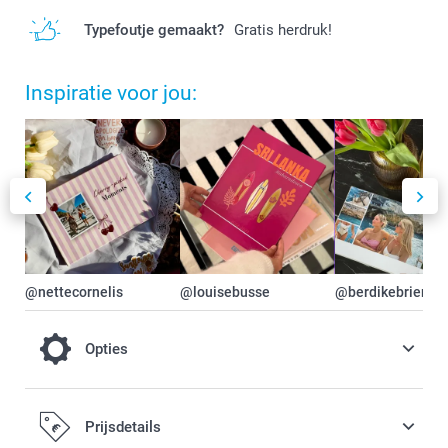
Typefoutje gemaakt?
Gratis herdruk!
Inspiratie voor jou:
@nettecornelis
@louisebusse
@berdikebriers
Opties
Maak je fotoboek nog luxueuzer door te
Prijsdetails
kiezen voor Premium glanzend of Premium