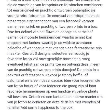
Fotokalenders & Fotoagenda's
Moederdag
Klachtenregeling
Betalingsmogelijkheden
die de voordelen van fotoprints en fotoboeken combineert
Vaderdag
Wettelijke garantie
Grote bestellingen
tot een origineel en prachtig ontworpen opbergdoosje
Verjaardag
Privacybeleid
Levering
voor je retro fotoprints. De eenvoud van fotoprints en de
Geboorte
Cookiebeleid
Mijn orderstatus
presentatie eigenschappen van een fotoboek vormen
samen een uniek en prachtig ontworpen prints in a box.
Prijslijst
smartfriends
Doe het deksel van het fluwelen doosje en herbeleef
Jobs & Stages
samen de mooiste herinneringen waarbij je niet kon
Investor Relations
stoppen met lachen, waarbij je de wildste avonturen
beleefde of wanneer je met vrienden een fantastische reis
maakte. Kies uit 3 designs, selecteer eenvoudig je
favoriete foto’s vol onvergetelijke momenten, voeg
eventueel tekst aan de prints toe en ontvang deze in één
van de prachtig ontworpen prints doosjes! De prints in a
box ziet er fantastisch uit voor je trendy koffie- of
salontafel en is een ideaal cadeau idee voor iedereen die
van foto’s houdt of voor iedereen die graag zijn of haar
favoriete herinneringen op een handige en veilige plaats
wil bewaren. Ontdek nu een fantastisch nieuwe manier om
van je foto’s te genieten en deze te delen met vrienden of
familie! Add some happiness to the box!