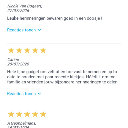
Beste Greta,
Nicole Van Bogaert,
27/07/2026
Wat fijn om te lezen dat je tevreden bent over de
"prints in a box". Geniet van de mooie herinneringen
Leuke herinneringen bewaren goed in een doosje !
in dit kleine doosje.
Reacties tonen
Nog een prettige dag!
Nathalie @smartphoto
28/07/2026
13:36
Hallo Nicole,
Carine,
20/07/2026
Wat een leuke reactie dat je ons stuurt :-) Geniet van
al deze mooie fotomomenten in het kleine doosje.
Hele fijne gadget om zèlf af en toe vast te nemen en up to
date te houden met paar recente kiekjes. Héérlijk om met
Hartelijke groet!
familie en vrienden jouw bijzondere herinneringen te delen.
Nathalie @smartphoto
Reacties tonen
23/07/2026
14:37
Beste Carine,
A Geubbelmans,
16/07/2026