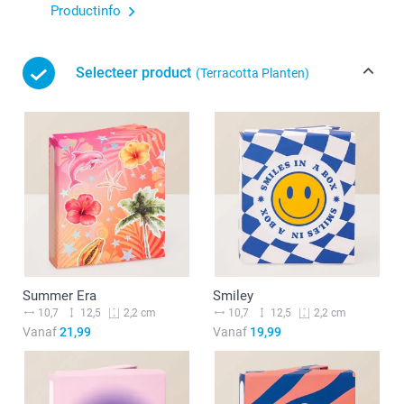
Productinfo
Selecteer product
(Terracotta Planten)
Summer Era
Smiley
10,7
12,5
10,7
12,5
2,2 cm
2,2 cm
Vanaf
21,99
Vanaf
19,99