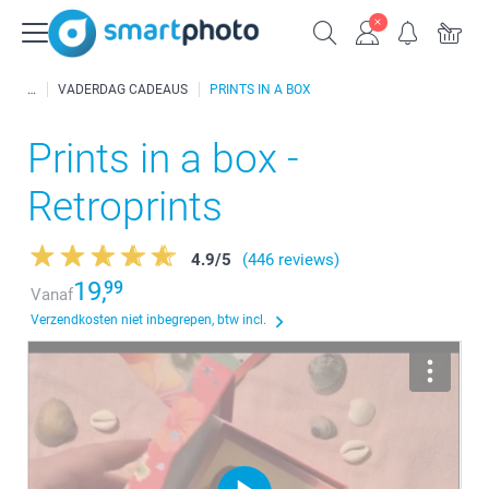
VADERDAG CADEAUS
PRINTS IN A BOX
Prints in a box -
Retroprints
4.9
/
5
(446 reviews)
19,
99
Vanaf
Verzendkosten niet inbegrepen, btw incl.