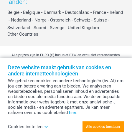
landen:
België
-
Belgique
-
Danmark
-
Deutschland
-
France
-
Ireland
-
Nederland
-
Norge
-
Österreich
-
Schweiz
-
Suisse
-
Switzerland
-
Suomi
-
Sverige
-
United Kingdom
-
Other Countries
Alle prijzen zijn in EURO (€) inclusief BTW en exclusief verzendkosten.
Deze website maakt gebruik van cookies en
andere internettechnologieën
© smartphoto group. Alle rechten voorbehouden
We gebruiken cookies en andere technologieën (bv. AI) om
smartphoto group NV.
Kwatrechtsteenweg 160, 9230 Wetteren, België
jou een betere ervaring aan te bieden. We analyseren
BTW-nummer BE 0405.706.755
websitebezoeken, personaliseren inhoud en advertenties
Ondernemingsnummer 0405.706.755.
en bieden sociale media functies aan. We delen bepaalde
Bankgegevens: IBAN BE71 2850 2711 5569 - BIC: GEBABEBB
informatie over websitegebruik met onze analytische -,
sociale media - en advertentiepartners. Je kan meer
nalezen over ons cookiebeleid
hier
.
Creëer je Prints in a box Terracotta Planten
Cookies instellen
Alle cookies toestaan