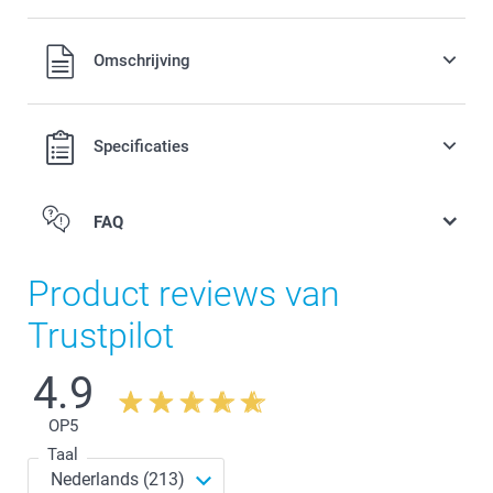
Alle prijzen zijn in EURO (€) inclusief BTW en exclusief
Omschrijving
verzendkosten.
Specificaties
FAQ
Product reviews van
Trustpilot
4.9
OP
5
Taal