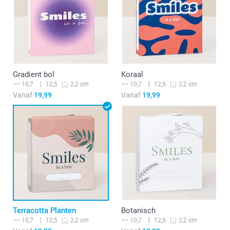
Gradient bol
Koraal
10,7
12,5
10,7
12,5
2,2 cm
2,2 cm
Vanaf
19,99
Vanaf
19,99
Terracotta Planten
Botanisch
10,7
12,5
10,7
12,5
2,2 cm
2,2 cm