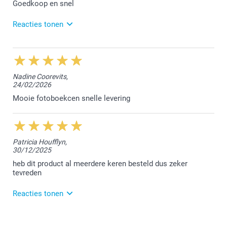
vonden het fijn jouw bestelling te mogen afwerken.
Goedkoop en snel
Hartelijke groet!
Reacties tonen
Nathalie @smartphoto
31/03/2026
10:24
Hallo Elisabeth,
Nadine Coorevits,
24/02/2026
Bedankt voor jouw mooie 5 sterren review. We
vonden het fijn om jouw bestelling te mogen
Mooie fotoboekcen snelle levering
afwerken.
Hartelijke groet!
Nathalie @smartphoto
Patricia Houfflyn,
30/12/2025
heb dit product al meerdere keren besteld dus zeker
tevreden
Reacties tonen
16/02/2026