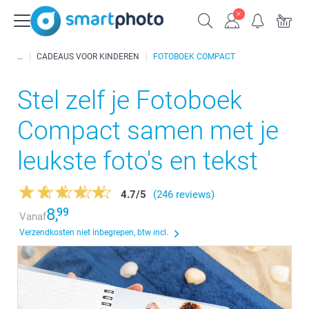
CADEAUS VOOR KINDEREN
FOTOBOEK COMPACT
Stel zelf je Fotoboek
Compact samen met je
leukste foto's en tekst
4.7
/
5
(246 reviews)
8,
99
Vanaf
Verzendkosten niet inbegrepen, btw incl.