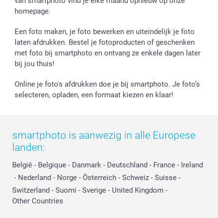
van smartphoto vind je elke maand opnieuw op onze
homepage.
Een foto maken, je foto bewerken en uiteindelijk je foto
laten afdrukken. Bestel je fotoproducten of geschenken
met foto bij smartphoto en ontvang ze enkele dagen later
bij jou thuis!
Online je foto's afdrukken doe je bij smartphoto. Je foto’s
selecteren, opladen, een formaat kiezen en klaar!
smartphoto is aanwezig in alle Europese
landen:
België
-
Belgique
-
Danmark
-
Deutschland
-
France
-
Ireland
-
Nederland
-
Norge
-
Österreich
-
Schweiz
-
Suisse
-
Switzerland
-
Suomi
-
Sverige
-
United Kingdom
-
Other Countries