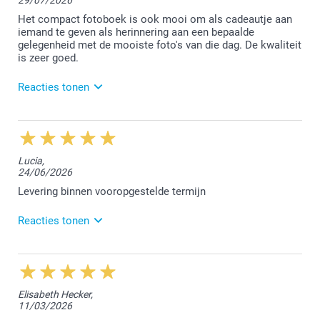
29/07/2026
Het compact fotoboek is ook mooi om als cadeautje aan
iemand te geven als herinnering aan een bepaalde
gelegenheid met de mooiste foto's van die dag. De kwaliteit
is zeer goed.
Reacties tonen
3/08/2026
13:00
Hallo Nicole,
Lucia,
24/06/2026
Wij zijn erg blij dat je tevreden bent met jouw
bestelde compact fotoboek. We kijken ernaar uit om
Levering binnen vooropgestelde termijn
jou in de toekomst opnieuw te mogen verwelkomen.
Reacties tonen
Vriendelijke groet!
Nathalie @smartphoto
25/06/2026
14:49
Hallo Lucia,
Elisabeth Hecker,
11/03/2026
Bedankt voor jouw mooie 5 sterren review. We