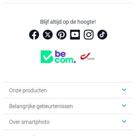
Blijf altijd op de hoogte!
Onze producten
Kaartjes
Belangrijke gebeurtenissen
Fotogeschenken
Fotoboeken
Kerst
Over smartphoto
Fotoprints, Fotoposter & Fotoalbum met fotoprints
Baby
Canvas & Wanddecoratie
Huwelijk
Over smartphoto