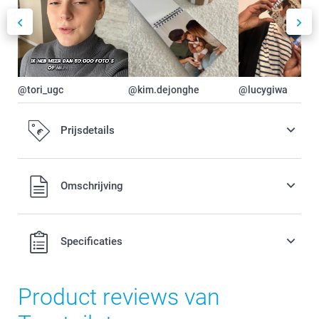
@tori_ugc
@kim.dejonghe
@lucygiwa
Prijsdetails
Alle prijzen zijn in EURO (€) inclusief BTW en exclusief
Omschrijving
verzendkosten.
Specificaties
Product reviews van