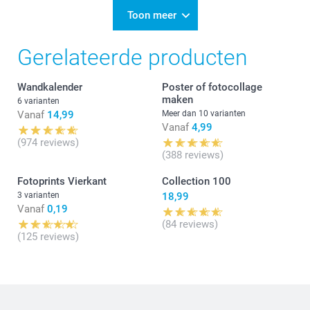
14:34
Beste Patricia,
Toon meer
Wat leuk om te lezen dat je tevreden bent over je
Gerelateerde producten
bestelde en zelf gemaakte compact fotoboek.
Geniet van jouw mooie creatie!
Wandkalender
Poster of fotocollage
Vriendelijke groet!
maken
Nathalie @smartphoto
6 varianten
Vanaf
14,99
Meer dan 10 varianten
Vanaf
4,99
(974 reviews)
(388 reviews)
Fotoprints Vierkant
Collection 100
3 varianten
18,99
Vanaf
0,19
(84 reviews)
(125 reviews)