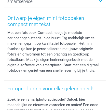
smartservice
MyNameBook
Communie- en Lentefeest
Duurzaamheid
Smartphone cases
Geschenken voor haar
Sitemap
Contacteer ons
Stickers en Etiketten
Geschenken voor hem
Voorwaarden
smartgarantie
Ontwerp je eigen mini fotoboeken
Fotokaders, Decoratie en Snoepjes
Afstuderen
Herroepingsrecht
smartbonus
compact met tekst
Fotokalenders & Fotoagenda's
Moederdag
Klachtenregeling
Betalingsmogelijkheden
Met een fotoboek Compact heb je je mooiste
Vaderdag
Wettelijke garantie
Grote bestellingen
herinneringen steeds in de buurt! Erg makkelijk om te
Verjaardag
Privacybeleid
Levering
maken en geprint op kwalitatief fotopapier. Het mini
Geboorte
Cookiebeleid
Mijn orderstatus
fotoboekje kan je personaliseren met jouw originele
Prijslijst
smartfriends
foto's en omvormen tot een prachtig en goedkoop
fotoalbum. Maak je eigen herinneringenboek met de
Jobs & Stages
digitale software van smartphoto. Start met een digitaal
Investor Relations
fotoboek en geniet van een snelle levering bij je thuis.
Fotoproducten voor elke gelegenheid!
Zoek je een smartphoto actiecode? Ontdek hier
maandelijks de nieuwste voordelen en acties! Een code