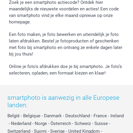
Fotokalenders & Fotoagenda's
Moederdag
Klachtenregeling
Betalingsmogelijkheden
Zoek je een smartphoto actiecode? Ontdek hier
maandelijks de nieuwste voordelen en acties! Een code
Vaderdag
Wettelijke garantie
Grote bestellingen
van smartphoto vind je elke maand opnieuw op onze
Verjaardag
Privacybeleid
Levering
homepage.
Geboorte
Cookiebeleid
Mijn orderstatus
Prijslijst
smartfriends
Een foto maken, je foto bewerken en uiteindelijk je foto
Jobs & Stages
laten afdrukken. Bestel je fotoproducten of geschenken
met foto bij smartphoto en ontvang ze enkele dagen later
Investor Relations
bij jou thuis!
Online je foto's afdrukken doe je bij smartphoto. Je foto’s
selecteren, opladen, een formaat kiezen en klaar!
smartphoto is aanwezig in alle Europese
landen:
België
-
Belgique
-
Danmark
-
Deutschland
-
France
-
Ireland
-
Nederland
-
Norge
-
Österreich
-
Schweiz
-
Suisse
-
Switzerland
-
Suomi
-
Sverige
-
United Kingdom
-