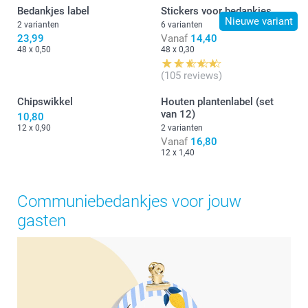
Bedankjes label
Stickers voor bedankjes
Nieuwe variant
2 varianten
6 varianten
23,99
Vanaf
14,40
48 x 0,50
48 x 0,30
(105 reviews)
Chipswikkel
Houten plantenlabel (set
van 12)
10,80
12 x 0,90
2 varianten
Vanaf
16,80
12 x 1,40
Communiebedankjes voor jouw
gasten