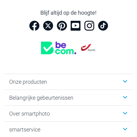
Blijf altijd op de hoogte!
Onze producten
Kaartjes
Belangrijke gebeurtenissen
Fotogeschenken
Fotoboeken
Kerst
Over smartphoto
Fotoprints, Fotoposter & Fotoalbum met fotoprints
Baby
Canvas & Wanddecoratie
Huwelijk
Over smartphoto
smartservice
MyNameBook
Communie- en Lentefeest
Duurzaamheid