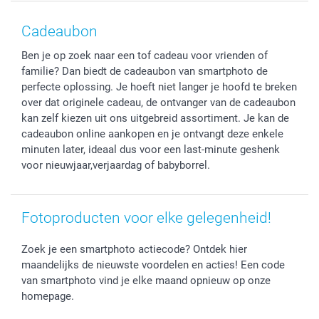
Smartphone cases
Geschenken voor haar
Sitemap
Contacteer ons
Stickers en Etiketten
Geschenken voor hem
Voorwaarden
smartgarantie
Cadeaubon
Fotokaders, Decoratie en Snoepjes
Afstuderen
Herroepingsrecht
smartbonus
Ben je op zoek naar een tof cadeau voor vrienden of
Fotokalenders & Fotoagenda's
Moederdag
Klachtenregeling
Betalingsmogelijkheden
familie? Dan biedt de cadeaubon van smartphoto de
Vaderdag
Wettelijke garantie
Grote bestellingen
perfecte oplossing. Je hoeft niet langer je hoofd te breken
Verjaardag
Privacybeleid
Levering
over dat originele cadeau, de ontvanger van de cadeaubon
Geboorte
Cookiebeleid
Mijn orderstatus
kan zelf kiezen uit ons uitgebreid assortiment. Je kan de
cadeaubon online aankopen en je ontvangt deze enkele
Prijslijst
smartfriends
minuten later, ideaal dus voor een last-minute geshenk
Jobs & Stages
voor nieuwjaar,verjaardag of babyborrel.
Investor Relations
Fotoproducten voor elke gelegenheid!
Zoek je een smartphoto actiecode? Ontdek hier
maandelijks de nieuwste voordelen en acties! Een code
van smartphoto vind je elke maand opnieuw op onze
homepage.