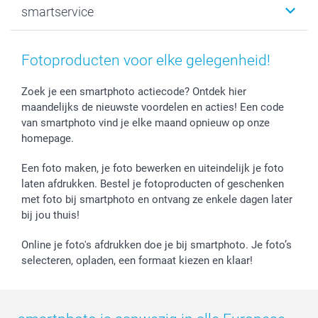
smartservice
MyNameBook
Communie- en Lentefeest
Duurzaamheid
Smartphone cases
Geschenken voor haar
Sitemap
Contacteer ons
Stickers en Etiketten
Geschenken voor hem
Voorwaarden
smartgarantie
Fotoproducten voor elke gelegenheid!
Fotokaders, Decoratie en Snoepjes
Afstuderen
Herroepingsrecht
smartbonus
Fotokalenders & Fotoagenda's
Moederdag
Klachtenregeling
Betalingsmogelijkheden
Zoek je een smartphoto actiecode? Ontdek hier
maandelijks de nieuwste voordelen en acties! Een code
Vaderdag
Wettelijke garantie
Grote bestellingen
van smartphoto vind je elke maand opnieuw op onze
Verjaardag
Privacybeleid
Levering
homepage.
Geboorte
Cookiebeleid
Mijn orderstatus
Prijslijst
smartfriends
Een foto maken, je foto bewerken en uiteindelijk je foto
Jobs & Stages
laten afdrukken. Bestel je fotoproducten of geschenken
met foto bij smartphoto en ontvang ze enkele dagen later
Investor Relations
bij jou thuis!
Online je foto's afdrukken doe je bij smartphoto. Je foto’s
selecteren, opladen, een formaat kiezen en klaar!