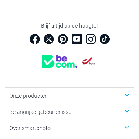
Blijf altijd op de hoogte!
Onze producten
Kaartjes
Belangrijke gebeurtenissen
Fotogeschenken
Fotoboeken
Kerst
Over smartphoto
Fotoprints, Fotoposter & Fotoalbum met fotoprints
Baby
Canvas & Wanddecoratie
Huwelijk
Over smartphoto