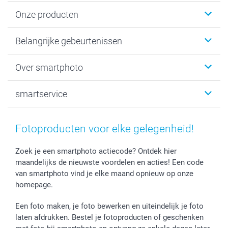
Onze producten
Kaartjes
Belangrijke gebeurtenissen
Fotogeschenken
Fotoboeken
Kerst
Over smartphoto
Fotoprints, Fotoposter & Fotoalbum met fotoprints
Baby
Canvas & Wanddecoratie
Huwelijk
Over smartphoto
smartservice
MyNameBook
Communie- en Lentefeest
Duurzaamheid
Smartphone cases
Geschenken voor haar
Sitemap
Contacteer ons
Stickers en Etiketten
Geschenken voor hem
Voorwaarden
smartgarantie
Fotoproducten voor elke gelegenheid!
Fotokaders, Decoratie en Snoepjes
Afstuderen
Herroepingsrecht
smartbonus
Fotokalenders & Fotoagenda's
Moederdag
Klachtenregeling
Betalingsmogelijkheden
Zoek je een smartphoto actiecode? Ontdek hier
maandelijks de nieuwste voordelen en acties! Een code
Vaderdag
Wettelijke garantie
Grote bestellingen
van smartphoto vind je elke maand opnieuw op onze
Verjaardag
Privacybeleid
Levering
homepage.
Geboorte
Cookiebeleid
Mijn orderstatus
Prijslijst
smartfriends
Een foto maken, je foto bewerken en uiteindelijk je foto
Jobs & Stages
laten afdrukken. Bestel je fotoproducten of geschenken