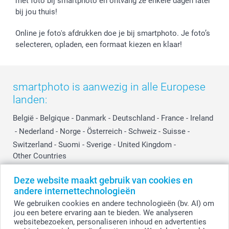
met foto bij smartphoto en ontvang ze enkele dagen later
Investor Relations
bij jou thuis!
Online je foto's afdrukken doe je bij smartphoto. Je foto’s
selecteren, opladen, een formaat kiezen en klaar!
smartphoto is aanwezig in alle Europese
landen:
België
-
Belgique
-
Danmark
-
Deutschland
-
France
-
Ireland
-
Nederland
-
Norge
-
Österreich
-
Schweiz
-
Suisse
-
Switzerland
-
Suomi
-
Sverige
-
United Kingdom
-
Other Countries
Deze website maakt gebruik van cookies en
andere internettechnologieën
Alle prijzen zijn in EURO (€) inclusief BTW en exclusief verzendkosten.
We gebruiken cookies en andere technologieën (bv. AI) om
jou een betere ervaring aan te bieden. We analyseren
websitebezoeken, personaliseren inhoud en advertenties