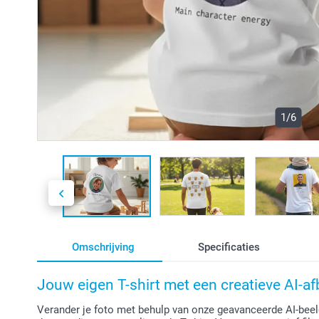
1/6
Omschrijving
Specificaties
Jouw eigen T-shirt met een creatieve AI-af
Verander je foto met behulp van onze geavanceerde AI-beel