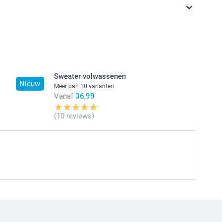
jn in EURO (€) inclusief BTW en exclusief verzendkosten.
Sweater volwassenen
Nieuw
Meer dan 10 varianten
Vanaf
36,99
(10 reviews)