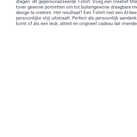
dragen: dit gepersonaliseerde T-shirt. Voeg een creatief filt
tover gewone portretten om tot buitengewone draagbare mee
design te creëren. Het resultaat? Een T-shirt met een AI-be
persoonlijke stijl uitstraalt. Perfect als persoonlijk aande
komt of als een leuk, attent en origineel cadeau dat vriend