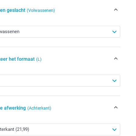
een geslacht
(Volwassenen)
teer het formaat
(L)
de afwerking
(Achterkant)