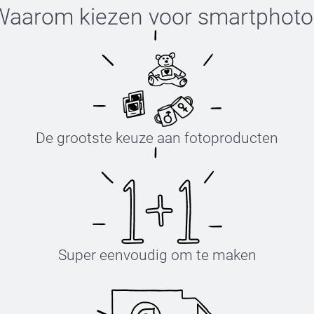
Waarom kiezen voor
smartphoto
Volg ten
bleekmid
Om je T-
of strijk
geval ni
De grootste keuze aan fotoproducten
shirt.
Super eenvoudig om te maken