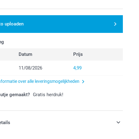
to uploaden
ng
Datum
Prijs
11/08/2026
4,99
nformatie over alle leveringsmogelijkheden
outje gemaakt?
Gratis herdruk!
etails