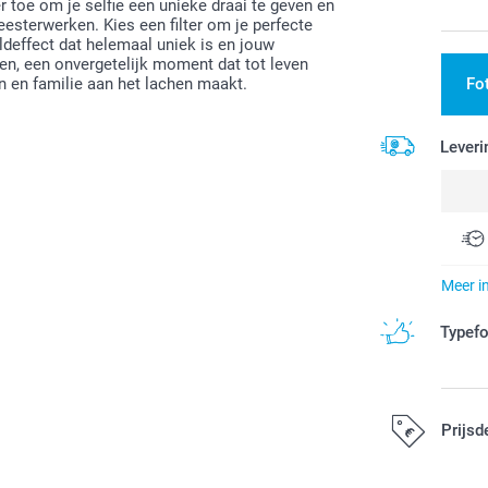
er toe om je selfie een unieke draai te geven en
sterwerken. Kies een filter om je perfecte
eldeffect dat helemaal uniek is en jouw
nken, een onvergetelijk moment dat tot leven
en en familie aan het lachen maakt.
Fo
Leveri
Meer i
Typef
Prijsd