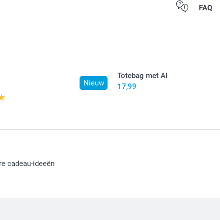
Alle prijzen zi
FAQ
Totebag met AI
Nieuw
17,99
re cadeau-ideeën