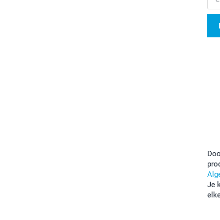
Doo
pro
Alg
Je 
elk