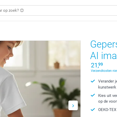
Gepers
AI im
21,
99
Verzendkosten niet
Verander j
kunstwerk
Kies uit v
op de voor
OEKO-TEX S