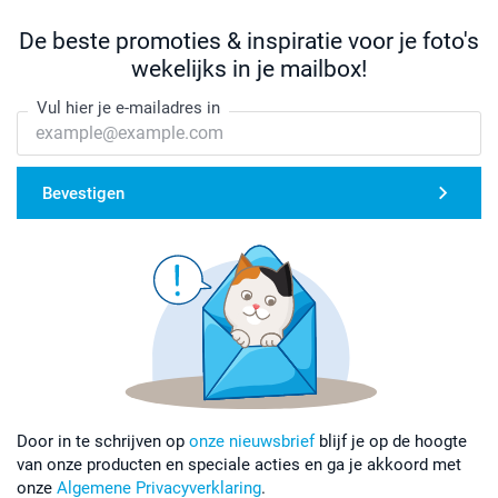
19 cm
De beste promoties & inspiratie voor je foto's
L
wekelijks in je mailbox!
73 cm
Vul hier je e-mailadres in
55 cm
19 cm
Bevestigen
XL
76 cm
58,5 cm
19,5 cm
XXL
77,2 cm
Door in te schrijven op
onze nieuwsbrief
blijf je op de hoogte
van onze producten en speciale acties en ga je akkoord met
61,5 cm
onze
Algemene Privacyverklaring
.