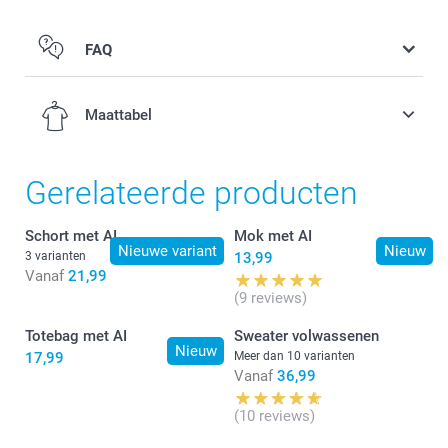
FAQ
Gepersonaliseerde voor- of achterkant
Maattabel
Gerelateerde producten
3-4 jaar
Schort met AI
Mok met AI
Nieuwe variant
Nieuw
3 varianten
13,99
42,5 cm
Vanaf
21,99
(9 reviews)
33,5 cm
Totebag met AI
Sweater volwassenen
11,5 cm
Nieuw
17,99
Meer dan 10 varianten
Vanaf
36,99
5-6 jaar
(10 reviews)
45,5 cm