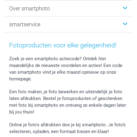
Fotoboeken
Kerst
Over smartphoto
Fotoprints, Fotoposter & Fotoalbum met fotoprints
Baby
Canvas & Wanddecoratie
Huwelijk
Over smartphoto
smartservice
MyNameBook
Communie- en Lentefeest
Duurzaamheid
Smartphone cases
Geschenken voor haar
Sitemap
Contacteer ons
Stickers en Etiketten
Geschenken voor hem
Voorwaarden
smartgarantie
Fotoproducten voor elke gelegenheid!
Fotokaders, Decoratie en Snoepjes
Afstuderen
Herroepingsrecht
smartbonus
Fotokalenders & Fotoagenda's
Moederdag
Klachtenregeling
Betalingsmogelijkheden
Zoek je een smartphoto actiecode? Ontdek hier
maandelijks de nieuwste voordelen en acties! Een code
Vaderdag
Wettelijke garantie
Grote bestellingen
van smartphoto vind je elke maand opnieuw op onze
Verjaardag
Privacybeleid
Levering
homepage.
Geboorte
Cookiebeleid
Mijn orderstatus
Prijslijst
smartfriends
Een foto maken, je foto bewerken en uiteindelijk je foto
Jobs & Stages
laten afdrukken. Bestel je fotoproducten of geschenken
met foto bij smartphoto en ontvang ze enkele dagen later
Investor Relations
bij jou thuis!
Online je foto's afdrukken doe je bij smartphoto. Je foto’s
selecteren, opladen, een formaat kiezen en klaar!