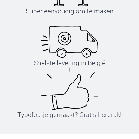
63,5 cm
Super eenvoudig om te maken
44,5 cm
16 cm
S
Snelste levering in België
70 cm
49,5 cm
18 cm
M
Typefoutje gemaakt? Gratis herdruk!
71,5 cm
53 cm