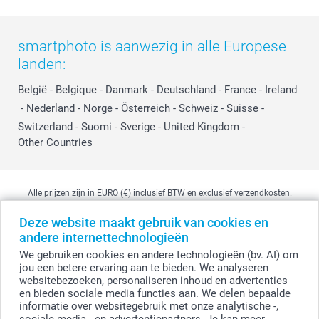
smartphoto is aanwezig in alle Europese
landen:
België
-
Belgique
-
Danmark
-
Deutschland
-
France
-
Ireland
-
Nederland
-
Norge
-
Österreich
-
Schweiz
-
Suisse
-
Switzerland
-
Suomi
-
Sverige
-
United Kingdom
-
Other Countries
Alle prijzen zijn in EURO (€) inclusief BTW en exclusief verzendkosten.
Deze website maakt gebruik van cookies en
andere internettechnologieën
© smartphoto group. Alle rechten voorbehouden
We gebruiken cookies en andere technologieën (bv. AI) om
smartphoto group NV.
Kwatrechtsteenweg 160, 9230 Wetteren, België
jou een betere ervaring aan te bieden. We analyseren
BTW-nummer BE 0405.706.755
websitebezoeken, personaliseren inhoud en advertenties
Ondernemingsnummer 0405.706.755.
en bieden sociale media functies aan. We delen bepaalde
Bankgegevens: IBAN BE71 2850 2711 5569 - BIC: GEBABEBB
informatie over websitegebruik met onze analytische -,