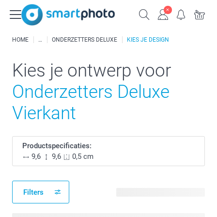
HOME
ONDERZETTERS DELUXE
KIES JE DESIGN
Kies je ontwerp voor
Onderzetters Deluxe
Vierkant
Productspecificaties:
9,6
9,6
0,5 cm
Filters
141 beschikbare ontwerpen