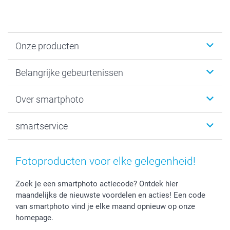
Onze producten
Kaartjes
Belangrijke gebeurtenissen
Fotogeschenken
Fotoboeken
Kerst
Over smartphoto
Fotoprints, Fotoposter & Fotoalbum met fotoprints
Baby
Canvas & Wanddecoratie
Huwelijk
Over smartphoto
smartservice
MyNameBook
Communie- en Lentefeest
Duurzaamheid
Smartphone cases
Geschenken voor haar
Sitemap
Contacteer ons
Stickers en Etiketten
Geschenken voor hem
Voorwaarden
smartgarantie
Fotoproducten voor elke gelegenheid!
Fotokaders, Decoratie en Snoepjes
Afstuderen
Herroepingsrecht
smartbonus
Fotokalenders & Fotoagenda's
Moederdag
Klachtenregeling
Betalingsmogelijkheden
Zoek je een smartphoto actiecode? Ontdek hier
maandelijks de nieuwste voordelen en acties! Een code
Vaderdag
Wettelijke garantie
Grote bestellingen
van smartphoto vind je elke maand opnieuw op onze
Verjaardag
Privacybeleid
Levering
homepage.
Geboorte
Cookiebeleid
Mijn orderstatus