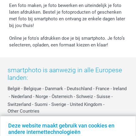
Prijslijst
smartfriends
Een foto maken, je foto bewerken en uiteindelijk je foto
Jobs & Stages
laten afdrukken. Bestel je fotoproducten of geschenken
met foto bij smartphoto en ontvang ze enkele dagen later
Investor Relations
bij jou thuis!
Online je foto's afdrukken doe je bij smartphoto. Je foto’s
selecteren, opladen, een formaat kiezen en klaar!
smartphoto is aanwezig in alle Europese
landen:
België
-
Belgique
-
Danmark
-
Deutschland
-
France
-
Ireland
-
Nederland
-
Norge
-
Österreich
-
Schweiz
-
Suisse
-
Switzerland
-
Suomi
-
Sverige
-
United Kingdom
-
Other Countries
Deze website maakt gebruik van cookies en
andere internettechnologieën
Alle prijzen zijn in EURO (€) inclusief BTW en exclusief verzendkosten.