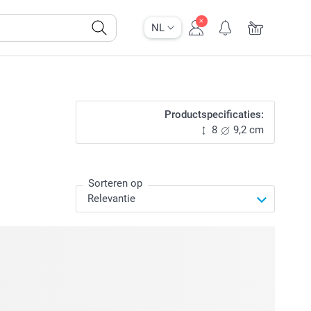
NL
Productspecificaties:
8
9,2 cm
Sorteren op