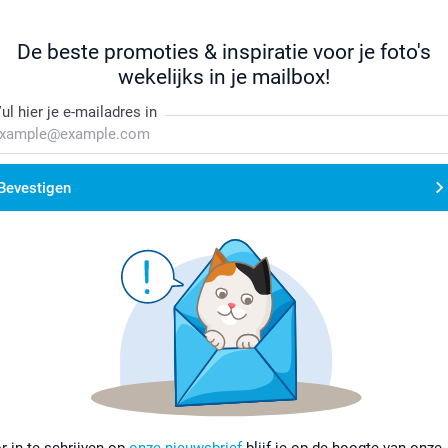
De beste promoties & inspiratie voor je foto's
wekelijks in je mailbox!
ul hier je e-mailadres in
Bevestigen
r in te schrijven op
onze nieuwsbrief
blijf je op de hoogte van onze