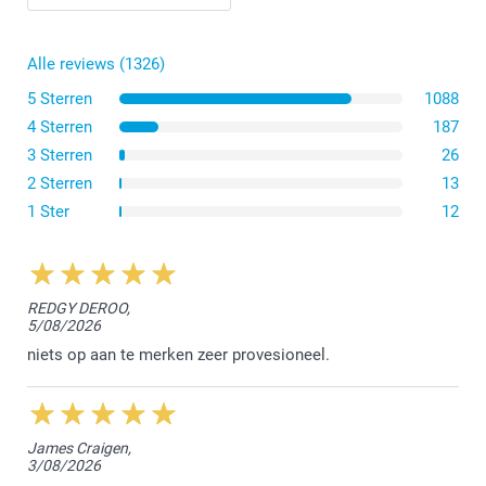
formaat L of XL
Alle reviews (1326)
5 Sterren
1088
4 Sterren
187
3 Sterren
26
2 Sterren
13
1 Ster
12
hier
REDGY DEROO,
5/08/2026
niets op aan te merken zeer provesioneel.
Als je originele bestand scherp is, zal je afdruk dat ook
zijn.
Let op! Als een foto is gemarkeerd met een driehoekje,
is de kwaliteit niet goed genoeg om een kwalitatieve
James Craigen,
afdruk te garanderen: je kan de foto vervangen door een
3/08/2026
betere of je kan proberen de foto kleiner maken door de