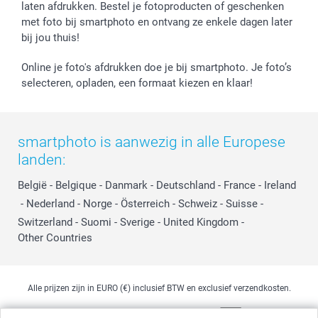
Jobs & Stages
laten afdrukken. Bestel je fotoproducten of geschenken
met foto bij smartphoto en ontvang ze enkele dagen later
Investor Relations
bij jou thuis!
Online je foto's afdrukken doe je bij smartphoto. Je foto’s
selecteren, opladen, een formaat kiezen en klaar!
smartphoto is aanwezig in alle Europese
landen:
België
-
Belgique
-
Danmark
-
Deutschland
-
France
-
Ireland
-
Nederland
-
Norge
-
Österreich
-
Schweiz
-
Suisse
-
Switzerland
-
Suomi
-
Sverige
-
United Kingdom
-
Other Countries
Alle prijzen zijn in EURO (€) inclusief BTW en exclusief verzendkosten.