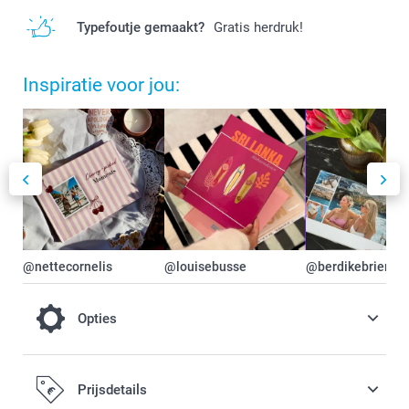
Typefoutje gemaakt?
Gratis herdruk!
Inspiratie voor jou:
@nettecornelis
@louisebusse
@berdikebriers
Opties
Maak je fotoboek nog luxueuzer door te
Prijsdetails
kiezen voor Premium glanzend of Premium