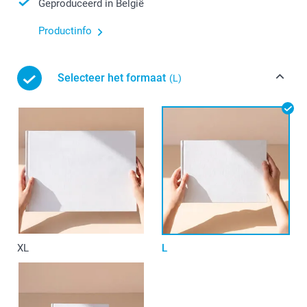
Geproduceerd in België
Productinfo
Selecteer het formaat
(L)
XL
L