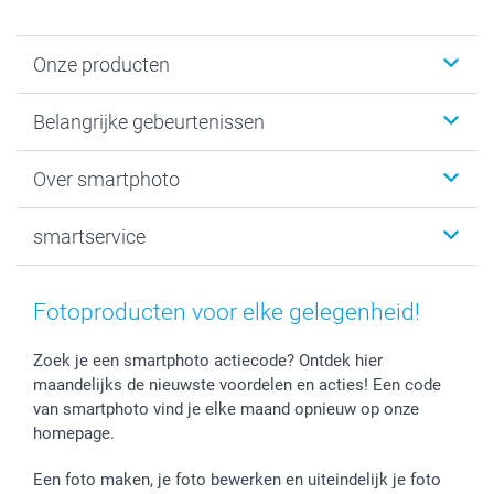
Onze producten
Kaartjes
Belangrijke gebeurtenissen
Fotogeschenken
Fotoboeken
Kerst
Over smartphoto
Fotoprints, Fotoposter & Fotoalbum met fotoprints
Baby
Canvas & Wanddecoratie
Huwelijk
Over smartphoto
smartservice
MyNameBook
Communie- en Lentefeest
Duurzaamheid
Smartphone cases
Geschenken voor haar
Sitemap
Contacteer ons
Stickers en Etiketten
Geschenken voor hem
Voorwaarden
smartgarantie
Fotoproducten voor elke gelegenheid!
Fotokaders, Decoratie en Snoepjes
Afstuderen
Herroepingsrecht
smartbonus
Fotokalenders & Fotoagenda's
Moederdag
Klachtenregeling
Betalingsmogelijkheden
Zoek je een smartphoto actiecode? Ontdek hier
maandelijks de nieuwste voordelen en acties! Een code
Vaderdag
Wettelijke garantie
Grote bestellingen
van smartphoto vind je elke maand opnieuw op onze
Verjaardag
Privacybeleid
Levering
homepage.
Geboorte
Cookiebeleid
Mijn orderstatus
Prijslijst
smartfriends
Een foto maken, je foto bewerken en uiteindelijk je foto