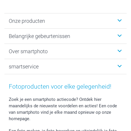
Onze producten
Kaartjes
Belangrijke gebeurtenissen
Fotogeschenken
Fotoboeken
Kerst
Over smartphoto
Fotoprints, Fotoposter & Fotoalbum met fotoprints
Baby
Canvas & Wanddecoratie
Huwelijk
Over smartphoto
smartservice
MyNameBook
Communie- en Lentefeest
Duurzaamheid
Smartphone cases
Geschenken voor haar
Sitemap
Contacteer ons
Stickers en Etiketten
Geschenken voor hem
Voorwaarden
smartgarantie
Fotoproducten voor elke gelegenheid!
Fotokaders, Decoratie en Snoepjes
Afstuderen
Herroepingsrecht
smartbonus
Fotokalenders & Fotoagenda's
Moederdag
Klachtenregeling
Betalingsmogelijkheden
Zoek je een smartphoto actiecode? Ontdek hier
maandelijks de nieuwste voordelen en acties! Een code
Vaderdag
Wettelijke garantie
Grote bestellingen
van smartphoto vind je elke maand opnieuw op onze
Verjaardag
Privacybeleid
Levering
homepage.
Geboorte
Cookiebeleid
Mijn orderstatus
Prijslijst
smartfriends