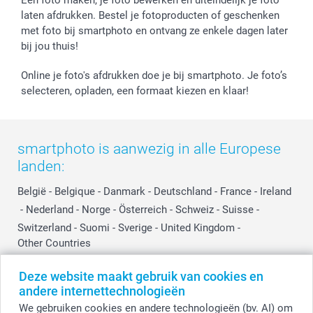
Een foto maken, je foto bewerken en uiteindelijk je foto
Jobs & Stages
laten afdrukken. Bestel je fotoproducten of geschenken
met foto bij smartphoto en ontvang ze enkele dagen later
Investor Relations
bij jou thuis!
Online je foto's afdrukken doe je bij smartphoto. Je foto’s
selecteren, opladen, een formaat kiezen en klaar!
smartphoto is aanwezig in alle Europese
landen:
België
-
Belgique
-
Danmark
-
Deutschland
-
France
-
Ireland
-
Nederland
-
Norge
-
Österreich
-
Schweiz
-
Suisse
-
Switzerland
-
Suomi
-
Sverige
-
United Kingdom
-
Other Countries
Deze website maakt gebruik van cookies en
andere internettechnologieën
Alle prijzen zijn in EURO (€) inclusief BTW en exclusief verzendkosten.
We gebruiken cookies en andere technologieën (bv. AI) om