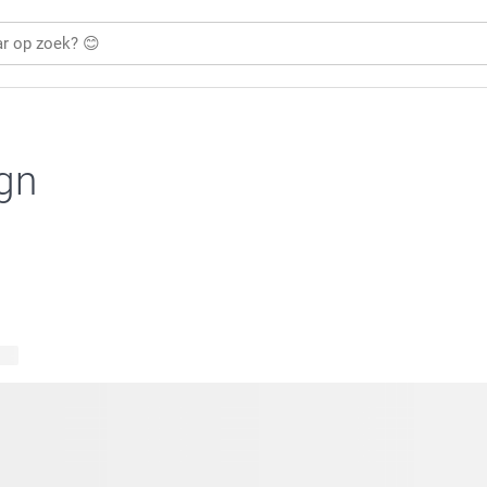
ign
ten