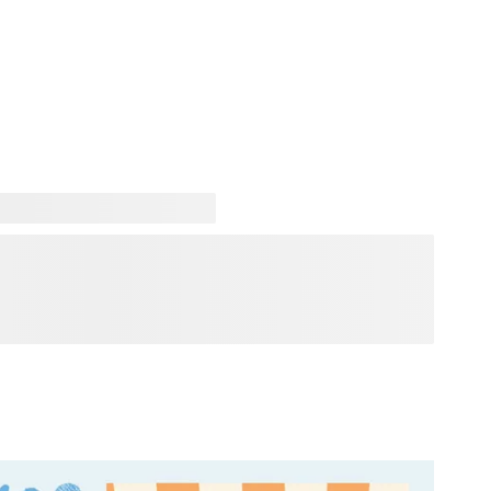
remiers moments avec votre bébé sont extrêmement
 garder en mémoire pour toujours ! Avec nos produits
z documenter la magie de cette phase si importante de
nez un journal de grossesse, qui prévoit des espaces pour
es de prénoms et toutes vos pensées. Créer une boîte à
rveilleuse façon de chérir ces moments. Utilisez-la pour
aussons, une mèche de cheveux ou les premières dents, et
i de précieux souvenirs !