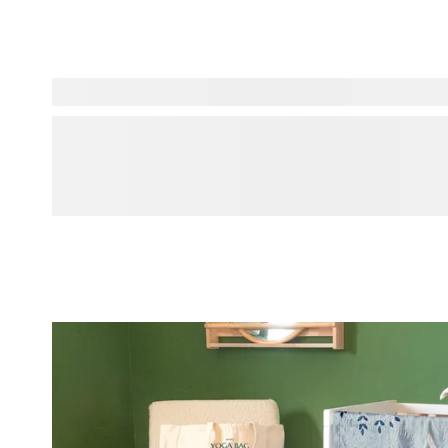
Envie d'annoncer votre grossesse et la naissance de votre
? Nos designers ont créé de nombreux designs originaux e
cartes, dragées et cadeaux. Ces designs sont disponibles su
vous puissiez créer des articles assortis. Parcourez nos de
l'inspiration !