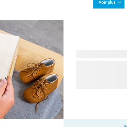
Voir plus
Votre grossesse et les p
précieux. Vous voudrez les
photo uniques, vous pouve
votre vie. Par exemple, te
vos échographies, vos list
souvenirs est aussi une me
conserver les premiers ch
créez ainsi un coffre rempl