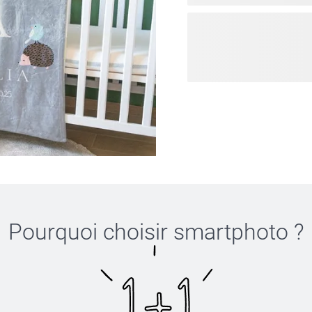
Aménager une chambre pour
préparer l’arrivée de votre 
tout premier univers, un l
là pour vous aider à la re
l’imaginez. Des décoration
personnalisés qui célèbrent
créer un espace qui ressem
chambre en un havre d’amo
se créent des souvenirs in
Pourquoi choisir
smartphoto
?