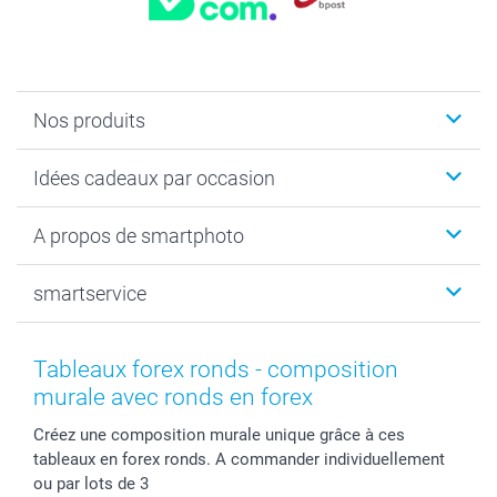
Nos produits
Faire-part & Cartes
Idées cadeaux par occasion
Cadeaux photo
Livre photo
Noël
A propos de smartphoto
Tirage photo & agrandissement
Anniversaire
Photo sur toile, Poster & Pêle-mêle
Mariage
Qui sommes-nous ?
smartservice
MyNameBook
Fin d'études
Durabilité
Coques smartphone
Fête des Mères
Plan du site
Contact
Stickers & Etiquettes
Naissance & baptême
Conditions
smartgarantie
Tableaux forex ronds - composition
Cadres photo, accessoires déco & bonbons
Fête des Pères
Droit de rétraction
smartbonus
murale avec ronds en forex
Calendrier photos & Agendas photo
Toussaint
Plaintes
smartfriends
Créez une composition murale unique grâce à ces
Dénicheur d'idées cadeau
Rentrée des classes
Conditions générales
Modes de paiement
tableaux en forex ronds. A commander individuellement
Communion
Vie privée
Modes de livraison
ou par lots de 3