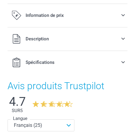
Information de prix
Tous les prix sont en EURO (€), TVA incluse et hors frais de
Description
port.
Spécifications
Avis produits Trustpilot
4.7
SUR
5
Langue