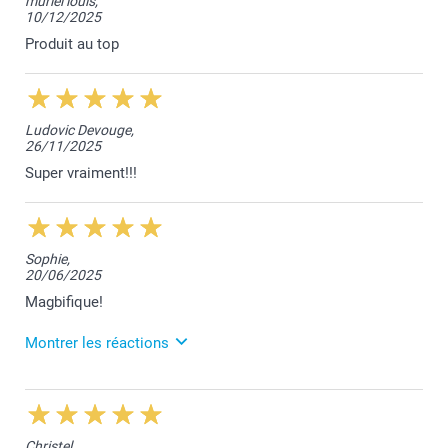
muriel louis,
beaucoup Sabine. Nous sommes enchantés que
10/12/2025
notre travail réponde à vos attentes.
À votre service,
Produit au top
Laila@Smartphoto
Ludovic Devouge,
26/11/2025
Super vraiment!!!
Sophie,
20/06/2025
Magbifique!
Montrer les réactions
23/06/2025
13:30
Bonjour Sophie,
Christel,
Nous sommes heureux de vous savoir satisfaite de