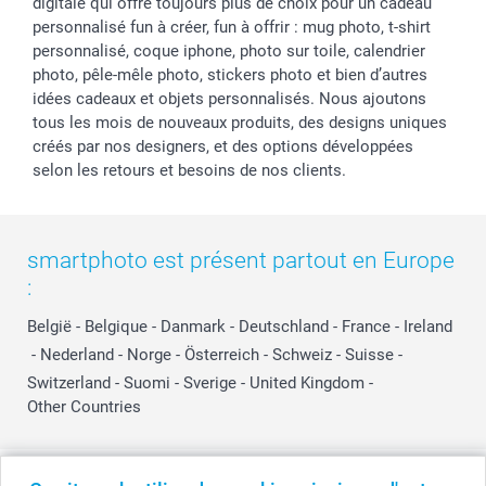
digitale qui offre toujours plus de choix pour un cadeau
personnalisé fun à créer, fun à offrir : mug photo, t-shirt
personnalisé, coque iphone, photo sur toile, calendrier
photo, pêle-mêle photo, stickers photo et bien d’autres
idées cadeaux et objets personnalisés. Nous ajoutons
tous les mois de nouveaux produits, des designs uniques
créés par nos designers, et des options développées
selon les retours et besoins de nos clients.
smartphoto est présent partout en Europe
:
België
-
Belgique
-
Danmark
-
Deutschland
-
France
-
Ireland
-
Nederland
-
Norge
-
Österreich
-
Schweiz
-
Suisse
-
Switzerland
-
Suomi
-
Sverige
-
United Kingdom
-
Other Countries
Tous les prix sont en EURO (€), TVA incluse et hors frais de port.