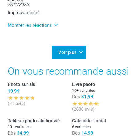
7/01/2025
votre tableau photo alu.
Bien à vous,
Impressionnant
Lucie@smartphoto
Montrer les réactions
12/03/2025
10:46
Nous sommes ravis de lire votre commentaire
Voir plus
Christel. Nous nous efforçons de fournir à nos
clients une expérience positive et nous sommes
On vous recommande aussi
heureux d'apprendre que nous avons réussi à
répondre à vos attentes.
Toujours à votre service,
Photo sur alu
Livre photo
Laila@Smartphoto
19,99
10+ variantes
Dès
31,99
(21 avis)
(2808 avis)
Tableau photo alu brossé
Calendrier mural
10+ variantes
6 variantes
Dès
34,99
Dès
14,99