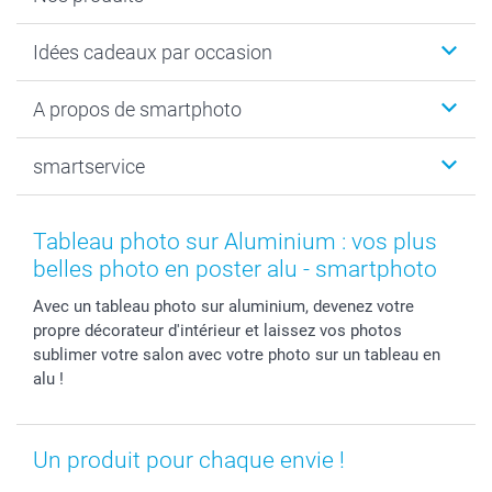
Faire-part & Cartes
Idées cadeaux par occasion
Cadeaux photo
Livre photo
Noël
A propos de smartphoto
Tirage photo & agrandissement
Anniversaire
Photo sur toile, Poster & Pêle-mêle
Mariage
Qui sommes-nous ?
smartservice
MyNameBook
Fin d'études
Durabilité
Coques smartphone
Fête des Mères
Plan du site
Contact
Stickers & Etiquettes
Naissance & baptême
Conditions
smartgarantie
Tableau photo sur Aluminium : vos plus
Cadres photo, accessoires déco & bonbons
Fête des Pères
Droit de rétraction
smartbonus
belles photo en poster alu - smartphoto
Calendrier photos & Agendas photo
Toussaint
Plaintes
smartfriends
Avec un tableau photo sur aluminium, devenez votre
Dénicheur d'idées cadeau
Rentrée des classes
Conditions générales
Modes de paiement
propre décorateur d'intérieur et laissez vos photos
Communion
Vie privée
Modes de livraison
sublimer votre salon avec votre photo sur un tableau en
Saint-Valentin
Gestion des cookies
Grandes Quantités
alu !
Vacances
Tarifs
Statut de ma commande
Investisseurs
Un produit pour chaque envie !
Droit de rétractation