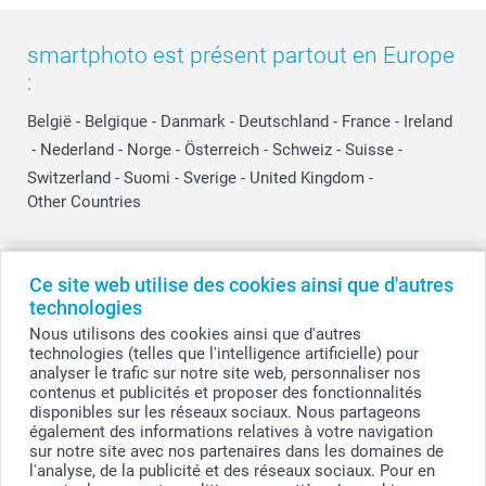
smartphoto est présent partout en Europe
:
België
-
Belgique
-
Danmark
-
Deutschland
-
France
-
Ireland
-
Nederland
-
Norge
-
Österreich
-
Schweiz
-
Suisse
-
Switzerland
-
Suomi
-
Sverige
-
United Kingdom
-
Other Countries
Tous les prix sont en EURO (€), TVA incluse et hors frais de port.
Ce site web utilise des cookies ainsi que d'autres
technologies
Nous utilisons des cookies ainsi que d'autres
technologies (telles que l'intelligence artificielle) pour
© smartphoto group. Tous droits réservés
analyser le trafic sur notre site web, personnaliser nos
smartphoto group SA.
Siège social : Kwatrechtsteenweg 160, 9230 Wetteren, Belgique
contenus et publicités et proposer des fonctionnalités
Numéro de TVA BE 0405.706.755
disponibles sur les réseaux sociaux. Nous partageons
Numéro d'entreprise 0405.706.755.
également des informations relatives à votre navigation
Coordonnées bancaires: IBAN BE71 2850 2711 5569 - BIC: GEBABEBB
sur notre site avec nos partenaires dans les domaines de
l'analyse, de la publicité et des réseaux sociaux. Pour en