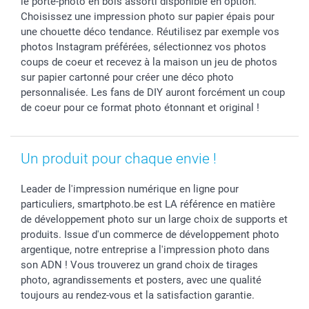
le porte-photo en bois assorti disponible en option.
Saint-Valentin
Gestion des cookies
Grandes Quantités
Choisissez une impression photo sur papier épais pour
Vacances
Tarifs
Statut de ma commande
une chouette déco tendance. Réutilisez par exemple vos
photos Instagram préférées, sélectionnez vos photos
Investisseurs
coups de coeur et recevez à la maison un jeu de photos
Droit de rétractation
sur papier cartonné pour créer une déco photo
personnalisée. Les fans de DIY auront forcément un coup
de coeur pour ce format photo étonnant et original !
Un produit pour chaque envie !
Leader de l'impression numérique en ligne pour
particuliers, smartphoto.be est LA référence en matière
de développement photo sur un large choix de supports et
produits. Issue d'un commerce de développement photo
argentique, notre entreprise a l'impression photo dans
son ADN ! Vous trouverez un grand choix de tirages
photo, agrandissements et posters, avec une qualité
toujours au rendez-vous et la satisfaction garantie.