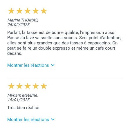
Marine THOMAS,
25/02/2025
Parfait, la tasse est de bonne qualité, l'impression aussi.
Passe au lave-vaisselle sans soucis. Seul point d'attention,
elles sont plus grandes que des tasses à cappuccino. On
peut se faire un double expresso et même un café court
dedans.
Montrer les réactions
6/03/2025
12:50
Merci pour votre commentaire qui fait plaisir à lire.
Myriam Materne,
Votre satisfaction est notre priorité.
15/01/2025
Les tasses passent bien au lave-vaisselle mais il est
toutefois conseillé de laver vos articles à la main
Très bien réalisé
afin de garantir leur durée dans le temps.
Toujours à votre service,
Montrer les réactions
Laila@Smartphoto