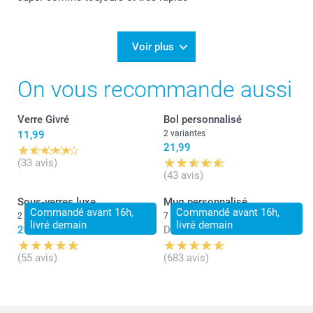
Voir plus
On vous recommande aussi
Verre Givré
Bol personnalisé
11,99
2 variantes
21,99
(33 avis)
(43 avis)
Sous-verres luxe
Mug personnalisé
Commandé avant 16h,
Commandé avant 16h,
2 variantes
7 variantes
livré demain
livré demain
29,99
Dès
11,99
(55 avis)
(683 avis)