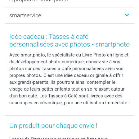
Tirage photo & agrandissement
Anniversaire
Photo sur toile, Poster & Pêle-mêle
Mariage
Qui sommes-nous ?
smartservice
MyNameBook
Fin d'études
Durabilité
Coques smartphone
Fête des Mères
Plan du site
Contact
Stickers & Etiquettes
Naissance & baptême
Conditions
smartgarantie
Idée cadeau : Tasses à café
Cadres photo, accessoires déco & bonbons
Fête des Pères
Droit de rétraction
smartbonus
personnalisées avec photos - smartphoto
Calendrier photos & Agendas photo
Toussaint
Plaintes
smartfriends
Avec smartphoto, le spécialiste du Livre Photo en ligne et
Dénicheur d'idées cadeau
Rentrée des classes
Conditions générales
Modes de paiement
du développement photo numérique, donnez vie à vos
Communion
Vie privée
Modes de livraison
photos sur des Tasses à Café personnalisées avec vos
Saint-Valentin
Gestion des cookies
Grandes Quantités
propres photos. C'est une idée cadeau originale à offrir
Vacances
Tarifs
Statut de ma commande
aux grands-parents, ils pourront ainsi contempler le
visage de leurs petits enfants tout en se relaxant autour
Investisseurs
d'un bon café. Les Tasses à Café sont livrées avec des
Droit de rétractation
soucoupes en céramique, pour une utilisation immédiate !
Un produit pour chaque envie !