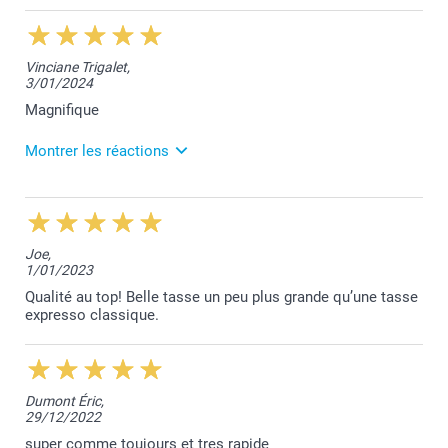
4/02/2025
13:31
Merci pour votre commentaire qui fait plaisir à lire
Vinciane Trigalet,
Myriam. Votre satisfaction est notre priorité.
3/01/2024
Nous restons à votre disposition,
Laila@Smartphoto
Magnifique
Montrer les réactions
4/01/2024
11:59
Nous sommes heureux de vous savoir satisfaite de
Joe,
vos tasses à café.
1/01/2023
Bien à vous,
Qualité au top! Belle tasse un peu plus grande qu’une tasse
Lucie@smartphoto
expresso classique.
Dumont Éric,
29/12/2022
super comme toujours et tres rapide