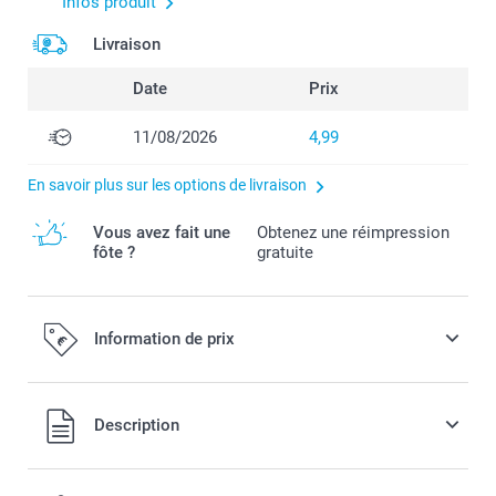
Infos produit
Livraison
Date
Prix
11/08/2026
4,99
En savoir plus sur les options de livraison
Vous avez fait une
Obtenez une réimpression
fôte ?
gratuite
Information de prix
Tous les prix sont en EURO (€), TVA incluse et hors frais de
Description
port.