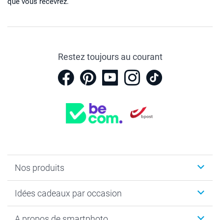
que vous recevrez.
Restez toujours au courant
Nos produits
Faire-part & Cartes
Idées cadeaux par occasion
Cadeaux photo
Livre photo
Noël
A propos de smartphoto