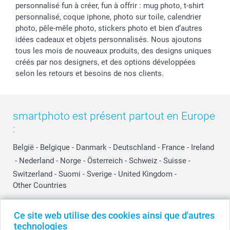
personnalisé fun à créer, fun à offrir : mug photo, t-shirt
personnalisé, coque iphone, photo sur toile, calendrier
photo, pêle-mêle photo, stickers photo et bien d’autres
idées cadeaux et objets personnalisés. Nous ajoutons
tous les mois de nouveaux produits, des designs uniques
créés par nos designers, et des options développées
selon les retours et besoins de nos clients.
smartphoto est présent partout en Europe
:
België
-
Belgique
-
Danmark
-
Deutschland
-
France
-
Ireland
-
Nederland
-
Norge
-
Österreich
-
Schweiz
-
Suisse
-
Switzerland
-
Suomi
-
Sverige
-
United Kingdom
-
Other Countries
Ce site web utilise des cookies ainsi que d'autres
Tous les prix sont en EURO (€), TVA incluse et hors frais de port.
technologies