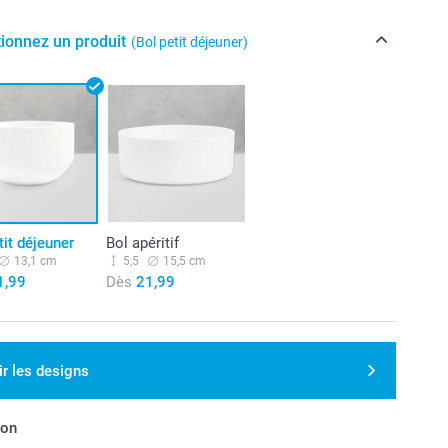
tionnez un produit
(Bol petit déjeuner)
tit déjeuner
Bol apéritif
13,1 cm
5,5
15,5 cm
1,99
Dès
21,99
ir les designs
son