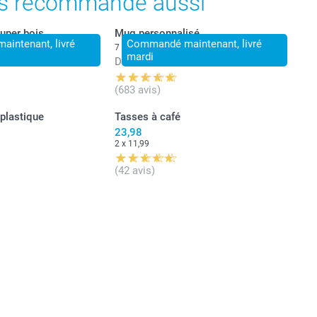
s recommande aussi
uper bois
Mug personnalisé
intenant, livré
Commandé maintenant, livré
7 variantes
mardi
Dès
11,99
(683 avis)
ormat petit déjeuner, idéal pour pour déguster ses céréales
.
 plastique
Tasses à café
ormat apéritif pour partager des amuse-gueules lors de
23,98
entre amis.
2 x 11,99
(42 avis)