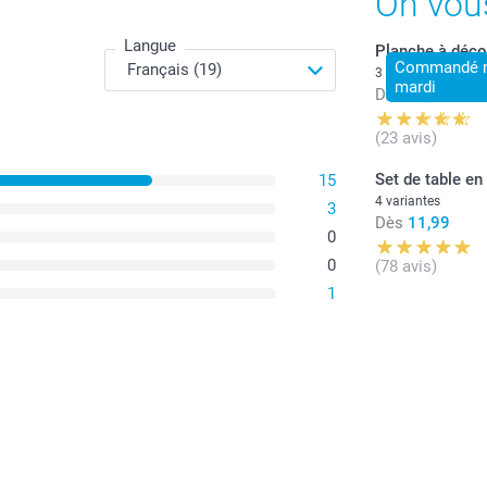
On vou
Langue
Planche à déco
Commandé ma
3 variantes
mardi
Dès
24,99
(23 avis)
Le bol f
le matin
Set de table en
15
Le bol f
4 variantes
3
soirées 
Dès
11,99
0
0
(78 avis)
1