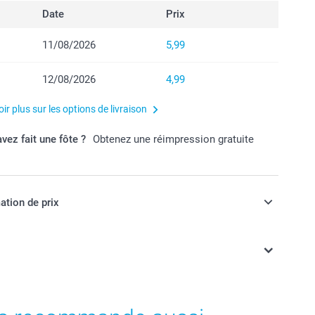
Date
Prix
11/08/2026
5,99
12/08/2026
4,99
ir plus sur les options de livraison
vez fait une fôte ?
Obtenez une réimpression gratuite
ation de prix
ont en EURO (€), TVA incluse et hors frais de port.