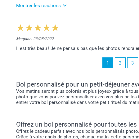
Lucie@smartphoto
Montrer les réactions
1/06/2023
11:58
Je vous remercie pour vos 5 étoiles, Bruno!
Morgane,
23/05/2022
Belle journée,
Il est très beau ! Je ne pensais pas que les photos rendraien
Lucie @smartphoto
1
2
3
Bol personnalisé pour un petit-déjeuner a
Vos matins seront plus colorés et plus joyeux grâce à tous
photo que vous pouvez personnaliser avec vos plus belles im
entrer votre bol personnalisé dans votre petit rituel du mati
Offrez un bol personnalisé pour toutes les
Offrez le cadeau parfait avec nos bols personnalisés photo. F
Grâce à votre choix de photos, chaque matin, cette personne 