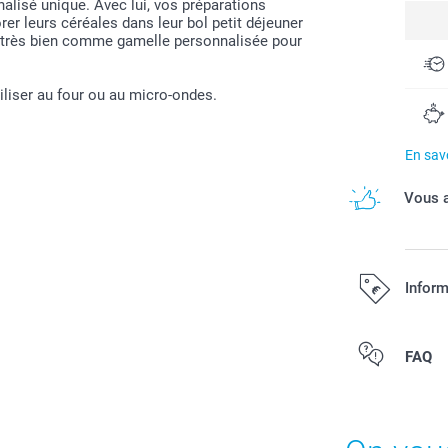
alisé unique. Avec lui, vos préparations
er leurs céréales dans leur bol petit déjeuner
nt très bien comme gamelle personnalisée pour
tiliser au four ou au micro-ondes.
En savo
Vous a
Inform
Tous les prix s
FAQ