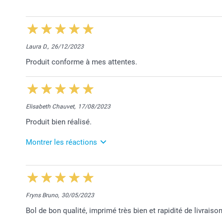
12/03/2025
10:38
Merci pour votre chouette retour Carine.
Nous sommes ravis que votre commande réponde à 
Laura D.,
26/12/2023
Nous restons à votre service,
Produit conforme à mes attentes.
Laila@Smartphoto
Elisabeth Chauvet,
17/08/2023
Produit bien réalisé.
Montrer les réactions
18/08/2023
11:01
Bonjour Elisabeth,
Fryns Bruno,
30/05/2023
Nous sommes heureux de vous savoir satisfaite de v
Bol de bon qualité, imprimé très bien et rapidité de livrais
Je vous souhaite une excellente journée,