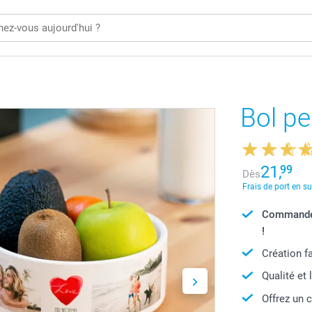
Bol pe
21,
99
Dès
Frais de port en s
Commandé 
!
Création f
Qualité et 
Offrez un 