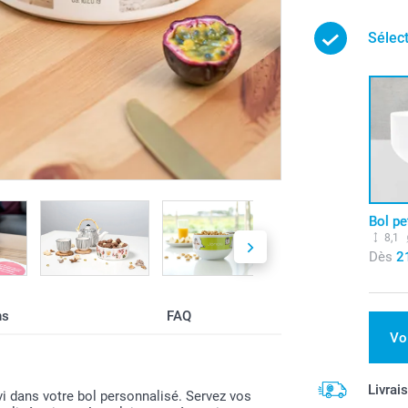
Sélec
Bol pe
8,1
Dès
2
ns
FAQ
Vo
Livrai
i dans votre bol personnalisé. Servez vos