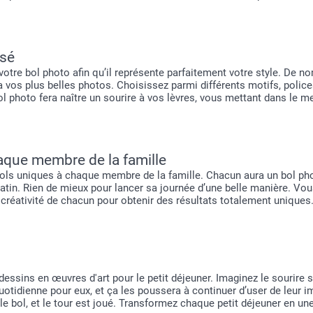
isé
votre bol photo afin qu’il représente parfaitement votre style. De n
ra vos plus belles photos. Choisissez parmi différents motifs, polic
l photo fera naître un sourire à vos lèvres, vous mettant dans le mei
aque membre de la famille
ols uniques à chaque membre de la famille. Chacun aura un bol phot
matin. Rien de mieux pour lancer sa journée d’une belle manière. Vou
a créativité de chacun pour obtenir des résultats totalement uniques.
dessins en œuvres d'art pour le petit déjeuner. Imaginez le sourire s
uotidienne pour eux, et ça les poussera à continuer d’user de leur i
 le bol, et le tour est joué. Transformez chaque petit déjeuner en 