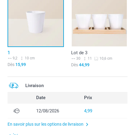
1
Lot de 3
9,2
10 cm
30
11
10,6 cm
Dès
15,99
Dès
44,99
Livraison
Date
Prix
12/08/2026
4,99
En savoir plus sur les options de livraison