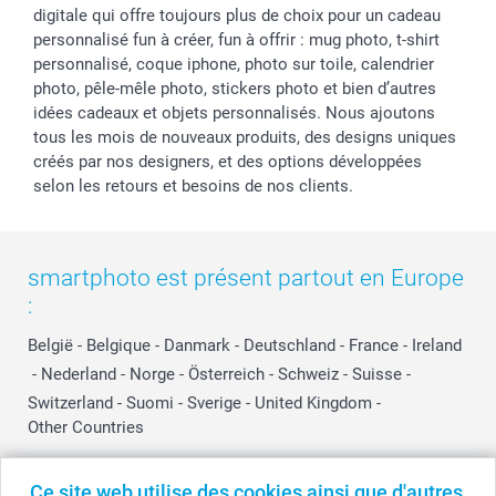
digitale qui offre toujours plus de choix pour un cadeau
personnalisé fun à créer, fun à offrir : mug photo, t-shirt
personnalisé, coque iphone, photo sur toile, calendrier
photo, pêle-mêle photo, stickers photo et bien d’autres
idées cadeaux et objets personnalisés. Nous ajoutons
tous les mois de nouveaux produits, des designs uniques
créés par nos designers, et des options développées
selon les retours et besoins de nos clients.
smartphoto est présent partout en Europe
:
België
-
Belgique
-
Danmark
-
Deutschland
-
France
-
Ireland
-
Nederland
-
Norge
-
Österreich
-
Schweiz
-
Suisse
-
Switzerland
-
Suomi
-
Sverige
-
United Kingdom
-
Other Countries
Ce site web utilise des cookies ainsi que d'autres