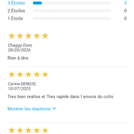
Pot de fleurs moyen
3 Étoiles
3
2 Étoiles
0
1 Étoile
0
Chaggy Dom,
28/05/2026
Rien à dire
Carine DENGIS,
10/07/2025
Tres bien realise et Tres rapide dans l envois du colis
Montrer les réactions
10/07/2025
09:11