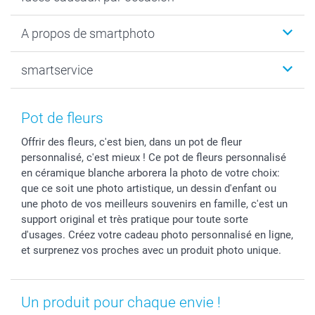
Cadeaux photo
Livre photo
Noël
A propos de smartphoto
Tirage photo & agrandissement
Anniversaire
Photo sur toile, Poster & Pêle-mêle
Mariage
Qui sommes-nous ?
smartservice
MyNameBook
Fin d'études
Durabilité
Coques smartphone
Fête des Mères
Plan du site
Contact
Stickers & Etiquettes
Naissance & baptême
Conditions
smartgarantie
Pot de fleurs
Cadres photo, accessoires déco & bonbons
Fête des Pères
Droit de rétraction
smartbonus
Offrir des fleurs, c'est bien, dans un pot de fleur
Calendrier photos & Agendas photo
Toussaint
Plaintes
smartfriends
personnalisé, c'est mieux ! Ce pot de fleurs personnalisé
Dénicheur d'idées cadeau
Rentrée des classes
Conditions générales
Modes de paiement
en céramique blanche arborera la photo de votre choix:
Communion
Vie privée
Modes de livraison
que ce soit une photo artistique, un dessin d'enfant ou
Saint-Valentin
Gestion des cookies
Grandes Quantités
une photo de vos meilleurs souvenirs en famille, c'est un
support original et très pratique pour toute sorte
Vacances
Tarifs
Statut de ma commande
d'usages. Créez votre cadeau photo personnalisé en ligne,
Investisseurs
et surprenez vos proches avec un produit photo unique.
Droit de rétractation
Un produit pour chaque envie !