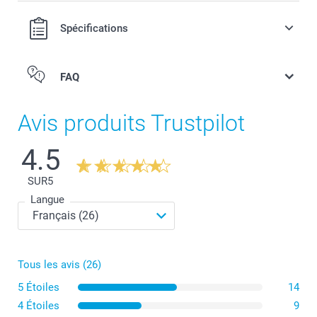
Spécifications
FAQ
Avis produits Trustpilot
4.5
SUR
5
Langue
Petit pot de fleurs
Tous les avis (26)
5 Étoiles
14
4 Étoiles
9