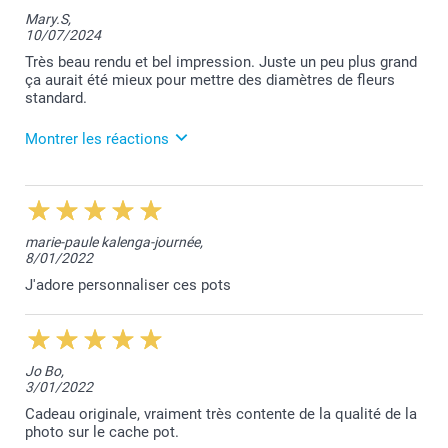
Merci pour votre retour de satisfaction, Carine!
Mary.S,
Bien cordialement,
10/07/2024
Lucie@smartphoto
Très beau rendu et bel impression. Juste un peu plus grand
ça aurait été mieux pour mettre des diamètres de fleurs
standard.
Montrer les réactions
11/07/2024
10:47
Bonjour Maryline,
marie-paule kalenga-journée,
8/01/2022
Je vous remercie pour vos 5 étoiles.
Je fais part de votre remarque au service concerné.
J'adore personnaliser ces pots
Belle journée,
Lucie@smartphoto
Jo Bo,
3/01/2022
Cadeau originale, vraiment très contente de la qualité de la
photo sur le cache pot.