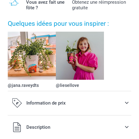
Vous avez fait une
Obtenez une réimpression
fôte ?
gratuite
Quelques idées pour vous inspirer :
@jana.raveydts
@liesellove
Information de prix
Tous les prix sont en EURO (€), TVA incluse et hors frais de
Description
port.