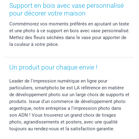
Stickers & Etiquettes
Naissance & baptême
Conditions
smartgarantie
Support en bois avec vase personnalisé
Cadres photo, accessoires déco & bonbons
Fête des Pères
Droit de rétraction
smartbonus
pour décorer votre maison
Calendrier photos & Agendas photo
Toussaint
Plaintes
smartfriends
Commémorez vos moments préférés en ajoutant un texte
Dénicheur d'idées cadeau
Rentrée des classes
Conditions générales
Modes de paiement
et une photo à ce support en bois avec vase personnalisé.
Communion
Vie privée
Modes de livraison
Mettez des fleurs séchées dans le vase pour apporter de
Saint-Valentin
Gestion des cookies
Grandes Quantités
la couleur à votre pièce.
Vacances
Tarifs
Statut de ma commande
Investisseurs
Un produit pour chaque envie !
Droit de rétractation
Leader de l'impression numérique en ligne pour
particuliers, smartphoto.be est LA référence en matière
de développement photo sur un large choix de supports et
produits. Issue d'un commerce de développement photo
argentique, notre entreprise a l'impression photo dans
son ADN ! Vous trouverez un grand choix de tirages
photo, agrandissements et posters, avec une qualité
toujours au rendez-vous et la satisfaction garantie.