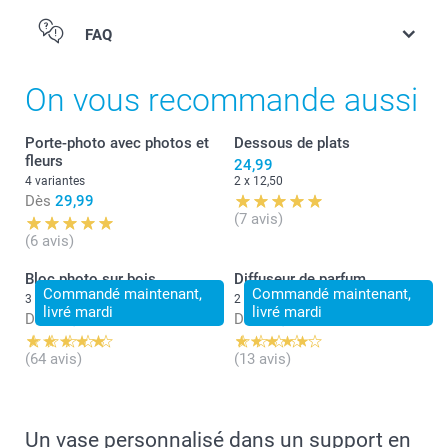
FAQ
On vous recommande aussi
Porte-photo avec photos et
Dessous de plats
fleurs
24,99
4 variantes
2 x 12,50
Dès
29,99
(7 avis)
(6 avis)
Bloc photo sur bois
Diffuseur de parfum
Commandé maintenant,
Commandé maintenant,
3 variantes
2 variantes
livré mardi
livré mardi
Dès
28,99
Dès
20,99
(64 avis)
(13 avis)
Un vase personnalisé dans un support en