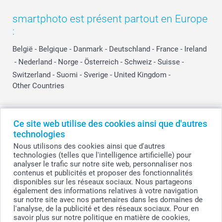
smartphoto est présent partout en Europe
:
België
-
Belgique
-
Danmark
-
Deutschland
-
France
-
Ireland
-
Nederland
-
Norge
-
Österreich
-
Schweiz
-
Suisse
-
Switzerland
-
Suomi
-
Sverige
-
United Kingdom
-
Other Countries
Tous les prix sont en EURO (€), TVA incluse et hors frais de port.
Ce site web utilise des cookies ainsi que d'autres
technologies
Nous utilisons des cookies ainsi que d'autres
technologies (telles que l'intelligence artificielle) pour
© smartphoto group. Tous droits réservés
analyser le trafic sur notre site web, personnaliser nos
smartphoto group SA.
Siège social : Kwatrechtsteenweg 160, 9230 Wetteren, Belgique
contenus et publicités et proposer des fonctionnalités
Numéro de TVA BE 0405.706.755
disponibles sur les réseaux sociaux. Nous partageons
Numéro d'entreprise 0405.706.755.
également des informations relatives à votre navigation
Coordonnées bancaires: IBAN BE71 2850 2711 5569 - BIC: GEBABEBB
sur notre site avec nos partenaires dans les domaines de
l'analyse, de la publicité et des réseaux sociaux. Pour en
savoir plus sur notre politique en matière de cookies,