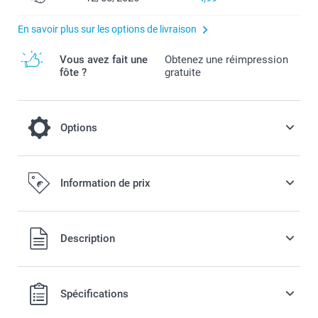
En savoir plus sur les options de livraison
Vous avez fait une
Obtenez une réimpression
fôte ?
gratuite
Options
Fleurs séchées
Information de prix
13,00 / pièce
Tous les prix sont en EURO (€), TVA incluse et hors frais de
Description
port.
Spécifications