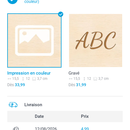
couleur)
Impression en couleur
Gravé
15,5
12
15,5
12
3,7 cm
3,7 cm
Dès
33,99
Dès
31,99
Livraison
Date
Prix
12/08/2026
4,99