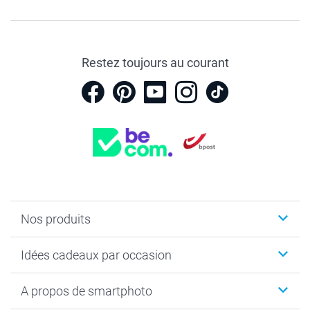
Restez toujours au courant
Nos produits
Faire-part & Cartes
Idées cadeaux par occasion
Cadeaux photo
Livre photo
Noël
A propos de smartphoto
Tirage photo & agrandissement
Anniversaire