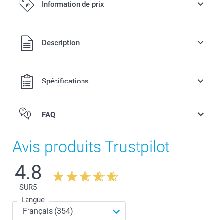
Information de prix
3,00 / pièce
Tous les prix sont en EURO (€), TVA incluse et hors frais de
Description
ement
port.
le
Spécifications
FAQ
Avis produits Trustpilot
4.8
SUR
5
Langue