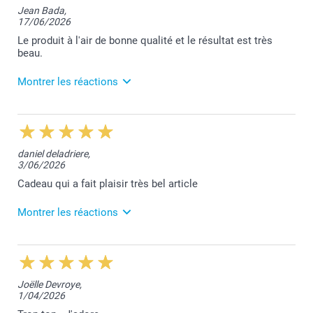
Jean Bada,
17/06/2026
Je suis heureuse que votre mug vous apporte
satisfaction.
Le produit à l'air de bonne qualité et le résultat est très
beau.
Je vous souhaite une belle journée
Toumia
Montrer les réactions
22/06/2026
12:30
Bonjour Jean,
daniel deladriere,
3/06/2026
Nous sommes très heureux de vous savoir satisfaite
de votre mug. Merci beaucoup!
Cadeau qui a fait plaisir très bel article
Bien à vous,
Montrer les réactions
Lucie@smartphoto
22/06/2026
12:51
Merci pour votre belle évaluation, Daniel!
Joëlle Devroye,
1/04/2026
Bien à vous,
Lucie@smartphoto