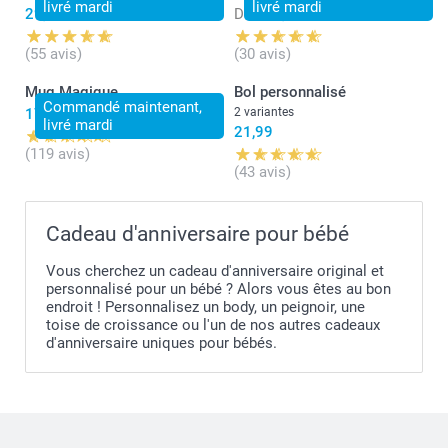
livré mardi
livré mardi
29,99
Dès
15,49
(55 avis)
(30 avis)
Mug Magique
Bol personnalisé
Commandé maintenant,
17,99
2 variantes
livré mardi
21,99
(119 avis)
(43 avis)
Cadeau d'anniversaire pour bébé
Vous cherchez un cadeau d'anniversaire original et
personnalisé pour un bébé ? Alors vous êtes au bon
endroit ! Personnalisez un body, un peignoir, une
toise de croissance ou l'un de nos autres cadeaux
d'anniversaire uniques pour bébés.