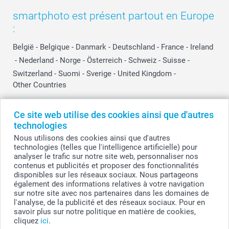
smartphoto est présent partout en Europe
:
België
-
Belgique
-
Danmark
-
Deutschland
-
France
-
Ireland
-
Nederland
-
Norge
-
Österreich
-
Schweiz
-
Suisse
-
Switzerland
-
Suomi
-
Sverige
-
United Kingdom
-
Other Countries
Ce site web utilise des cookies ainsi que d'autres
Tous les prix sont en EURO (€), TVA incluse et hors frais de port.
technologies
Nous utilisons des cookies ainsi que d'autres
technologies (telles que l'intelligence artificielle) pour
analyser le trafic sur notre site web, personnaliser nos
© smartphoto group. Tous droits réservés
contenus et publicités et proposer des fonctionnalités
smartphoto group SA.
Siège social : Kwatrechtsteenweg 160, 9230 Wetteren, Belgique
disponibles sur les réseaux sociaux. Nous partageons
Numéro de TVA BE 0405.706.755
également des informations relatives à votre navigation
Numéro d'entreprise 0405.706.755.
sur notre site avec nos partenaires dans les domaines de
Coordonnées bancaires: IBAN BE71 2850 2711 5569 - BIC: GEBABEBB
l'analyse, de la publicité et des réseaux sociaux. Pour en
savoir plus sur notre politique en matière de cookies,
cliquez
ici
.