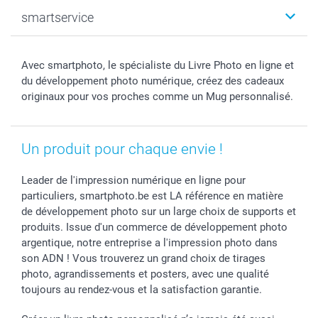
Photo sur toile, Poster & Pêle-mêle
Mariage
Qui sommes-nous ?
smartservice
MyNameBook
Fin d'études
Durabilité
Coques smartphone
Fête des Mères
Plan du site
Contact
Stickers & Etiquettes
Naissance & baptême
Conditions
smartgarantie
Avec smartphoto, le spécialiste du Livre Photo en ligne et
Cadres photo, accessoires déco & bonbons
Fête des Pères
Droit de rétraction
smartbonus
du développement photo numérique, créez des cadeaux
Calendrier photos & Agendas photo
Toussaint
Plaintes
smartfriends
originaux pour vos proches comme un Mug personnalisé.
Dénicheur d'idées cadeau
Rentrée des classes
Conditions générales
Modes de paiement
Communion
Vie privée
Modes de livraison
Un produit pour chaque envie !
Saint-Valentin
Gestion des cookies
Grandes Quantités
Vacances
Tarifs
Statut de ma commande
Leader de l'impression numérique en ligne pour
Investisseurs
particuliers, smartphoto.be est LA référence en matière
Droit de rétractation
de développement photo sur un large choix de supports et
produits. Issue d'un commerce de développement photo
argentique, notre entreprise a l'impression photo dans
son ADN ! Vous trouverez un grand choix de tirages
photo, agrandissements et posters, avec une qualité
toujours au rendez-vous et la satisfaction garantie.