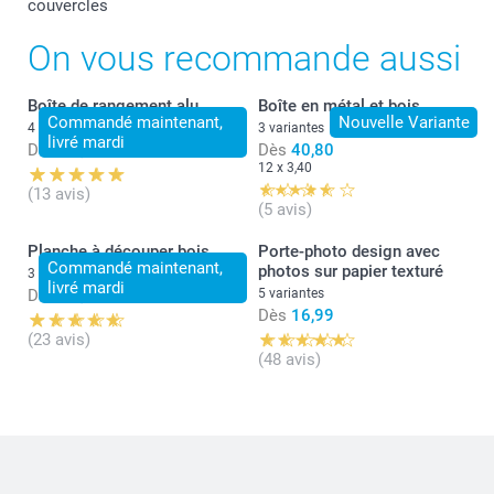
couvercles
On vous recommande aussi
Boîte de rangement alu
Boîte en métal et bois
Commandé maintenant,
Nouvelle Variante
4 variantes
3 variantes
livré mardi
Dès
16,99
Dès
40,80
12 x 3,40
(13 avis)
(5 avis)
Planche à découper bois
Porte-photo design avec
Commandé maintenant,
photos sur papier texturé
3 variantes
livré mardi
Dès
24,99
5 variantes
Dès
16,99
(23 avis)
(48 avis)