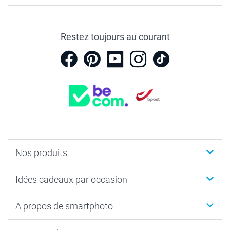
Restez toujours au courant
Nos produits
Faire-part & Cartes
Idées cadeaux par occasion
Cadeaux photo
Livre photo
Noël
A propos de smartphoto
Tirage photo & agrandissement
Anniversaire
Photo sur toile, Poster & Pêle-mêle
Mariage
Qui sommes-nous ?