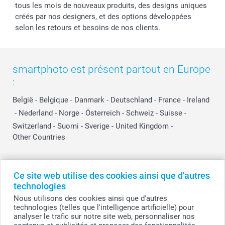
tous les mois de nouveaux produits, des designs uniques
créés par nos designers, et des options développées
selon les retours et besoins de nos clients.
smartphoto est présent partout en Europe
:
België
-
Belgique
-
Danmark
-
Deutschland
-
France
-
Ireland
-
Nederland
-
Norge
-
Österreich
-
Schweiz
-
Suisse
-
Switzerland
-
Suomi
-
Sverige
-
United Kingdom
-
Other Countries
Tous les prix sont en EURO (€), TVA incluse et hors frais de port.
Ce site web utilise des cookies ainsi que d'autres
technologies
Nous utilisons des cookies ainsi que d'autres
technologies (telles que l'intelligence artificielle) pour
© smartphoto group. Tous droits réservés
analyser le trafic sur notre site web, personnaliser nos
smartphoto group SA.
Siège social : Kwatrechtsteenweg 160, 9230 Wetteren, Belgique