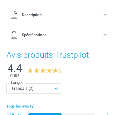
Tous les prix sont en EURO (€), TVA incluse et hors frais de
Description
port.
Spécifications
Avis produits Trustpilot
4.4
SUR
5
Langue
Dimensions de la petite boîte :
Tous les avis (2)
5 Étoiles
1