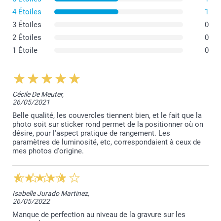
Dimensions de la grande boîte :
4 Étoiles
1
3 Étoiles
0
2 Étoiles
0
1 Étoile
0
Cécile De Meuter,
26/05/2021
Belle qualité, les couvercles tiennent bien, et le fait que la
photo soit sur sticker rond permet de la positionner où on
désire, pour l'aspect pratique de rangement. Les
paramètres de luminosité, etc, correspondaient à ceux de
mes photos d'origine.
Isabelle Jurado Martinez,
26/05/2022
Manque de perfection au niveau de la gravure sur les