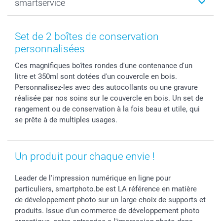
smartservice
MyNameBook
Fin d'études
Durabilité
Coques smartphone
Fête des Mères
Plan du site
Contact
Stickers & Etiquettes
Naissance & baptême
Conditions
smartgarantie
Set de 2 boîtes de conservation
Cadres photo, accessoires déco & bonbons
Fête des Pères
Droit de rétraction
smartbonus
personnalisées
Calendrier photos & Agendas photo
Toussaint
Plaintes
smartfriends
Ces magnifiques boîtes rondes d'une contenance d'un
Dénicheur d'idées cadeau
Rentrée des classes
Conditions générales
Modes de paiement
litre et 350ml sont dotées d'un couvercle en bois.
Communion
Vie privée
Modes de livraison
Personnalisez-les avec des autocollants ou une gravure
Saint-Valentin
Gestion des cookies
Grandes Quantités
réalisée par nos soins sur le couvercle en bois. Un set de
Vacances
Tarifs
Statut de ma commande
rangement ou de conservation à la fois beau et utile, qui
se prête à de multiples usages.
Investisseurs
Droit de rétractation
Un produit pour chaque envie !
Leader de l'impression numérique en ligne pour
particuliers, smartphoto.be est LA référence en matière
de développement photo sur un large choix de supports et
produits. Issue d'un commerce de développement photo