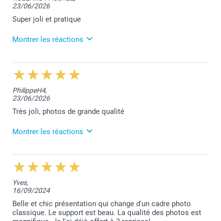
23/06/2026
Je vous remercie pour vos 5 étoiles. Votre
satisfaction est notre priorité.
Super joli et pratique
Bien à vous,
Montrer les réactions
Lucie@smartphoto
25/06/2026
10:25
Bonjour Pascale,
PhilippeH4,
23/06/2026
Merci pour votre retour de satisfaction. Nous
sommes ravis de vous savoir satisfaite de nos
Très joli, photos de grande qualité
services.
Montrer les réactions
Bien à vous,
Lucie@smartphoto
25/06/2026
10:27
Bonjour Philippe,
Yves,
16/09/2024
Nous sommes très heureux de vous savoir satisfait
de votre commande. Merci beaucoup!
Belle et chic présentation qui change d'un cadre photo
classique. Le support est beau. La qualité des photos est
Bien à vous,