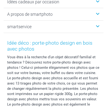
Idées cadeaux par occasion
Cadeaux photo
Livre photo
Noël
A propos de smartphoto
Tirage photo & agrandissement
Anniversaire
Photo sur toile, Poster & Pêle-mêle
Mariage
Qui sommes-nous ?
smartservice
MyNameBook
Fin d'études
Durabilité
Coques smartphone
Fête des Mères
Plan du site
Contact
Stickers & Etiquettes
Naissance & baptême
Conditions
smartgarantie
Idée déco : porte-photo design en bois
Cadres photo, accessoires déco & bonbons
Fête des Pères
Droit de rétraction
smartbonus
avec photos
Calendrier photos & Agendas photo
Toussaint
Plaintes
smartfriends
Vous êtes à la recherche d’un objet décoratif familial et
Dénicheur d'idées cadeau
Rentrée des classes
Conditions générales
Modes de paiement
tendance ? Découvrez notre porte-photo design avec
Communion
Vie privée
Modes de livraison
photos ! Celui-ci présente élégamment vos photos que ce
Saint-Valentin
Gestion des cookies
Grandes Quantités
soit sur votre bureau, votre buffet ou dans votre cuisine.
Vacances
Tarifs
Statut de ma commande
Le porte-photo design avec photos accueille et est fourni
avec 13 tirages photo de votre choix, ce qui vous permet
Investisseurs
de changer régulièrement la photo présentée. Les photos
Droit de rétractation
sont imprimées sur un papier rigide 300g. Le porte-photo
design avec photos mettra tous vos souvenirs en valeur.
Le porte-photo design avec photos est également le