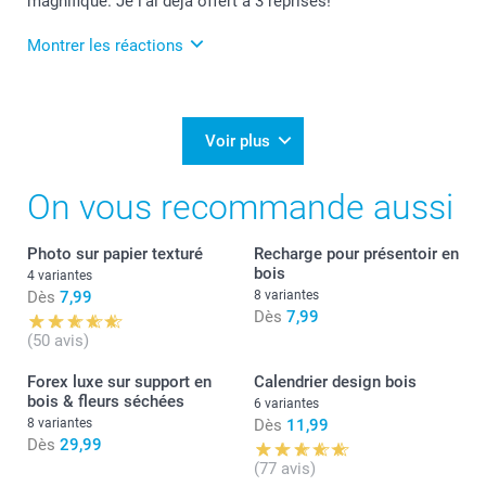
magnifique. Je l'ai déjà offert à 3 reprises!
Lucie@smartphoto
Montrer les réactions
20/09/2024
10:14
Bonjour Yves,
Voir plus
Je vous remercie pour votre belle évaluation.
On vous recommande aussi
Cela fait très plaisir!
Bonne journée,
Photo sur papier texturé
Recharge pour présentoir en
Lucie@smartphoto
bois
4 variantes
Dès
7,99
8 variantes
Dès
7,99
(50 avis)
Forex luxe sur support en
Calendrier design bois
bois & fleurs séchées
6 variantes
8 variantes
Dès
11,99
Dès
29,99
(77 avis)