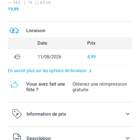
24,5
16
6,9 cm
19,99
Livraison
Date
Prix
11/08/2026
4,99
En savoir plus sur les options de livraison
Vous avez fait une
Obtenez une réimpression
fôte ?
gratuite
Information de prix
Tous les prix sont en EURO (€), TVA incluse et hors frais de
Description