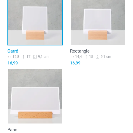
Carré
Rectangle
12,8
17
14,4
15
9,1 cm
9,1 cm
16,99
16,99
Pano