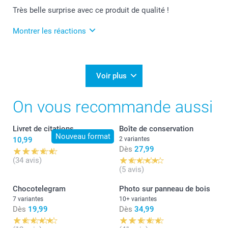
Lucie@smartphoto
Très belle surprise avec ce produit de qualité !
Montrer les réactions
1/06/2023
11:20
Je vous remercie pour vos 5 étoiles, Christian!
Voir plus
Belle journée,
On vous recommande aussi
Lucie @smartphoto
Livret de citations
Boîte de conservation
Nouveau format
10,99
2 variantes
Dès
27,99
(34 avis)
(5 avis)
Chocotelegram
Photo sur panneau de bois
7 variantes
10+ variantes
Dès
19,99
Dès
34,99