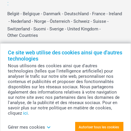
:
België
-
Belgique
-
Danmark
-
Deutschland
-
France
-
Ireland
-
Nederland
-
Norge
-
Österreich
-
Schweiz
-
Suisse
-
Switzerland
-
Suomi
-
Sverige
-
United Kingdom
-
Other Countries
Ce site web utilise des cookies ainsi que d'autres
Tous les prix sont en EURO (€), TVA incluse et hors frais de port.
technologies
Nous utilisons des cookies ainsi que d'autres
technologies (telles que l'intelligence artificielle) pour
analyser le trafic sur notre site web, personnaliser nos
© smartphoto group. Tous droits réservés
contenus et publicités et proposer des fonctionnalités
smartphoto group SA.
Siège social : Kwatrechtsteenweg 160, 9230 Wetteren, Belgique
disponibles sur les réseaux sociaux. Nous partageons
Numéro de TVA BE 0405.706.755
également des informations relatives à votre navigation
Numéro d'entreprise 0405.706.755.
sur notre site avec nos partenaires dans les domaines de
Coordonnées bancaires: IBAN BE71 2850 2711 5569 - BIC: GEBABEBB
l'analyse, de la publicité et des réseaux sociaux. Pour en
savoir plus sur notre politique en matière de cookies,
cliquez
ici
.
Personnalisez votre Bloc photo sur bois Carré
Gérer mes cookies
Autoriser tous les cookies