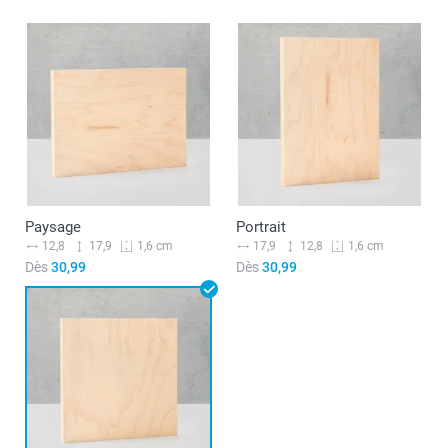
Paysage
Portrait
12,8
17,9
17,9
12,8
1,6 cm
1,6 cm
Dès
30,99
Dès
30,99