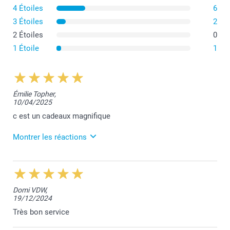
4 Étoiles
6
3 Étoiles
2
2 Étoiles
0
1 Étoile
1
Émilie Topher,
10/04/2025
c est un cadeaux magnifique
Montrer les réactions
10/04/2025
11:02
Bonjour Émilie,
Domi VDW,
Nous sommes très heureux de vous savoir satisfaite
19/12/2024
de votre photo sur bois.
Merci et belle journée à vous,
Très bon service
Lucie@smartphoto