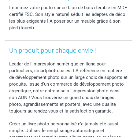
Calendrier photos & Agendas photo
Toussaint
Plaintes
smartfriends
Imprimez votre photo sur ce bloc de bois d'érable en MDF
Dénicheur d'idées cadeau
Rentrée des classes
Conditions générales
Modes de paiement
certifié FSC. Son style naturel séduit les adeptes de déco
Communion
Vie privée
Modes de livraison
les plus exigeants ! A poser sur un meuble grâce à son
Saint-Valentin
Gestion des cookies
Grandes Quantités
pied (fourni).
Vacances
Tarifs
Statut de ma commande
Investisseurs
Un produit pour chaque envie !
Droit de rétractation
Leader de l'impression numérique en ligne pour
particuliers, smartphoto.be est LA référence en matière
de développement photo sur un large choix de supports et
produits. Issue d'un commerce de développement photo
argentique, notre entreprise a l'impression photo dans
son ADN ! Vous trouverez un grand choix de tirages
photo, agrandissements et posters, avec une qualité
toujours au rendez-vous et la satisfaction garantie.
Créer un livre photo personnalisé n’a jamais été aussi
simple. Utilisez le remplissage automatique et