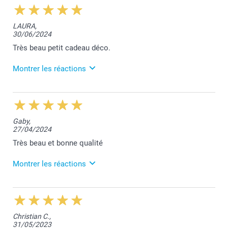
LAURA,
30/06/2024
Très beau petit cadeau déco.
Montrer les réactions
1/07/2024
14:22
Bonjour Laura,
Gaby,
27/04/2024
Je vous remercie pour vos 5 étoiles!
Très beau et bonne qualité
Belle journée,
Lucie@smartphoto
Montrer les réactions
14/05/2024
11:57
Merci pour vos 5 étoiles Gaby!
Christian C.,
31/05/2023
Bien à vous,