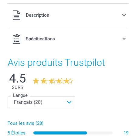
Tous les prix sont en EURO (€), TVA incluse et hors frais de
Description
port.
Spécifications
Avis produits Trustpilot
4.5
SUR
5
Langue
Conseils pour une photo idéale
Tous les avis (28)
5 Étoiles
19