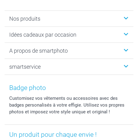
Nos produits
Faire-part & Cartes
Idées cadeaux par occasion
Cadeaux photo
Livre photo
Noël
A propos de smartphoto
Tirage photo & agrandissement
Anniversaire
Photo sur toile, Poster & Pêle-mêle
Mariage
Qui sommes-nous ?
smartservice
MyNameBook
Fin d'études
Durabilité
Coques smartphone
Fête des Mères
Plan du site
Contact
Stickers & Etiquettes
Naissance & baptême
Conditions
smartgarantie
Badge photo
Cadres photo, accessoires déco & bonbons
Fête des Pères
Droit de rétraction
smartbonus
Customisez vos vêtements ou accessoires avec des
Calendrier photos & Agendas photo
Toussaint
Plaintes
smartfriends
badges personalisés à votre effigie. Utilisez vos propres
Dénicheur d'idées cadeau
Rentrée des classes
Conditions générales
Modes de paiement
photos et imposez votre style unique et original !
Communion
Vie privée
Modes de livraison
Saint-Valentin
Gestion des cookies
Grandes Quantités
Vacances
Tarifs
Statut de ma commande
Un produit pour chaque envie !