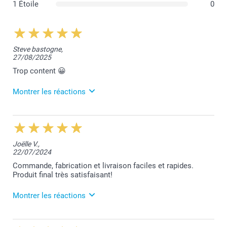
1 Étoile
0
Steve bastogne,
27/08/2025
Trop content 😀
Montrer les réactions
1/09/2025
14:44
Merci pour votre belle évaluation, Steve.
Joëlle V.,
Belle journée à vous,
22/07/2024
Lucie@smartphoto
Commande, fabrication et livraison faciles et rapides.
Produit final très satisfaisant!
Montrer les réactions
23/07/2024