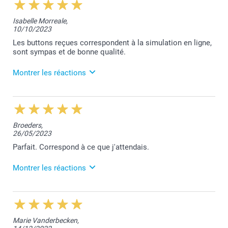
11:04
Bonjour Joëlle,
Isabelle Morreale,
10/10/2023
Nous sommes très heureux de vous savoir satisfaite
de nos services.
Les buttons reçues correspondent à la simulation en ligne,
sont sympas et de bonne qualité.
Merci et belle journée!
Montrer les réactions
Bien à vous,
Lucie@smartphoto
11/10/2023
13:03
Je vous remercie pour votre avis positif sur
Broeders,
Trustpilot.
26/05/2023
Bonne journée,
Parfait. Correspond à ce que j'attendais.
Lucie@smartphoto
Montrer les réactions
1/06/2023
12:39
Merci pour vos 5 étoiles!
Marie Vanderbecken,