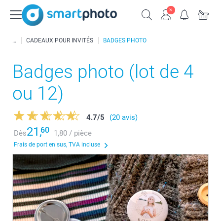
CADEAUX POUR INVITÉS
BADGES PHOTO
Badges photo (lot de 4
ou 12)
4.7
/
5
(20 avis)
21,
60
Dès
1,80 / pièce
Frais de port en sus, TVA incluse