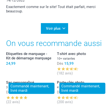
14/12/2022
Belle journée,
Lucie@smartphoto
Exactement comme sur le site! Tout était parfait, merci
beaucoup.
Voir plus
On vous recommande aussi
Etiquettes de marquage -
T-shirt avec photo
Kit de démarrage marquage
10+ variantes
24,99
Dès
15,99
(182 avis)
Sac personnalisé
Porte-clés photo
Commandé maintenant,
Commandé maintenant,
3 variantes
4 variantes
livré mardi
livré mardi
Dès
15,99
Dès
12,49
(22 avis)
(200 avis)