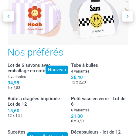
Nos préférés
Lot de 6 savons avec
Tube à bulles
Nouveau
emballage en coton
4 variantes
4 variantes
26,40
34,99
12 x 2,20
6 x 5,83
Boîte a dragées imprimée-
Petit vase en verre - Lot de
Lot de 12
6
18,60
6 variantes
12 x 1,55
21,00
6 x 3,50
Sucettes
Décapsuleurs - lot de 12