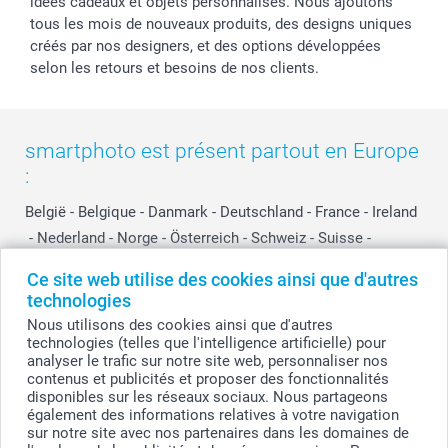
idées cadeaux et objets personnalisés. Nous ajoutons
tous les mois de nouveaux produits, des designs uniques
créés par nos designers, et des options développées
selon les retours et besoins de nos clients.
smartphoto est présent partout en Europe
:
België
-
Belgique
-
Danmark
-
Deutschland
-
France
-
Ireland
-
Nederland
-
Norge
-
Österreich
-
Schweiz
-
Suisse
-
Switzerland
-
Suomi
-
Sverige
-
United Kingdom
-
Ce site web utilise des cookies ainsi que d'autres
Other Countries
technologies
Nous utilisons des cookies ainsi que d'autres
technologies (telles que l'intelligence artificielle) pour
Tous les prix sont en EURO (€), TVA incluse et hors frais de port.
analyser le trafic sur notre site web, personnaliser nos
contenus et publicités et proposer des fonctionnalités
disponibles sur les réseaux sociaux. Nous partageons
également des informations relatives à votre navigation
sur notre site avec nos partenaires dans les domaines de
© smartphoto group. Tous droits réservés
smartphoto group SA.