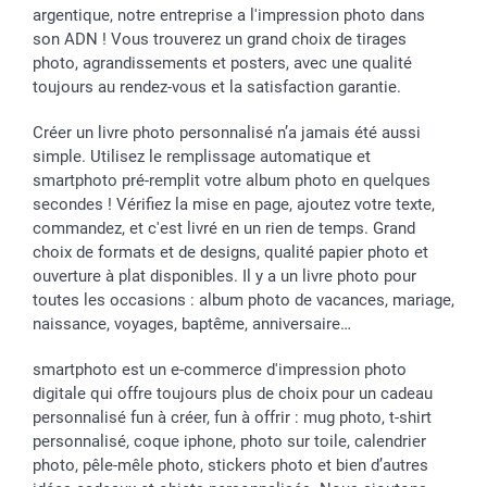
Saint-Valentin
Gestion des cookies
Grandes Quantités
argentique, notre entreprise a l'impression photo dans
Vacances
Tarifs
Statut de ma commande
son ADN ! Vous trouverez un grand choix de tirages
Investisseurs
photo, agrandissements et posters, avec une qualité
toujours au rendez-vous et la satisfaction garantie.
Droit de rétractation
Créer un livre photo personnalisé n’a jamais été aussi
simple. Utilisez le remplissage automatique et
smartphoto pré-remplit votre album photo en quelques
secondes ! Vérifiez la mise en page, ajoutez votre texte,
commandez, et c'est livré en un rien de temps. Grand
choix de formats et de designs, qualité papier photo et
ouverture à plat disponibles. Il y a un livre photo pour
toutes les occasions : album photo de vacances, mariage,
naissance, voyages, baptême, anniversaire…
smartphoto est un e-commerce d'impression photo
digitale qui offre toujours plus de choix pour un cadeau
personnalisé fun à créer, fun à offrir : mug photo, t-shirt
personnalisé, coque iphone, photo sur toile, calendrier
photo, pêle-mêle photo, stickers photo et bien d’autres