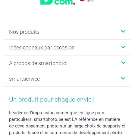
Nos produits
Faire-part & Cartes
Idées cadeaux par occasion
Cadeaux photo
Livre photo
Noël
A propos de smartphoto
Tirage photo & agrandissement
Anniversaire
Photo sur toile, Poster & Pêle-mêle
Mariage
Qui sommes-nous ?
smartservice
MyNameBook
Fin d'études
Durabilité
Coques smartphone
Fête des Mères
Plan du site
Contact
Stickers & Etiquettes
Naissance & baptême
Conditions
smartgarantie
Un produit pour chaque envie !
Cadres photo, accessoires déco & bonbons
Fête des Pères
Droit de rétraction
smartbonus
Calendrier photos & Agendas photo
Toussaint
Plaintes
smartfriends
Leader de l'impression numérique en ligne pour
particuliers, smartphoto.be est LA référence en matière
Dénicheur d'idées cadeau
Rentrée des classes
Conditions générales
Modes de paiement
de développement photo sur un large choix de supports et
Communion
Vie privée
Modes de livraison
produits. Issue d'un commerce de développement photo