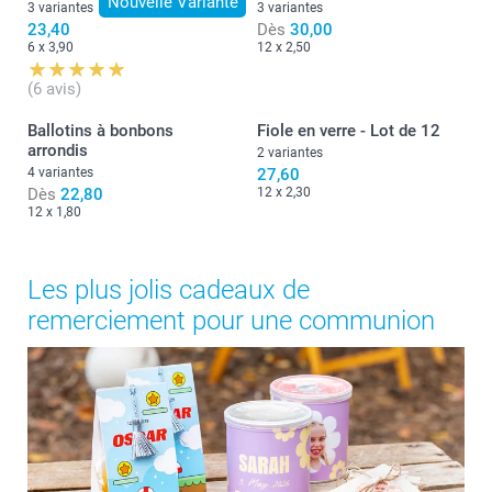
Nouvelle Variante
3 variantes
3 variantes
23,40
Dès
30,00
6 x 3,90
12 x 2,50
(6 avis)
Ballotins à bonbons
Fiole en verre - Lot de 12
arrondis
2 variantes
4 variantes
27,60
Dès
22,80
12 x 2,30
12 x 1,80
Les plus jolis cadeaux de
remerciement pour une communion