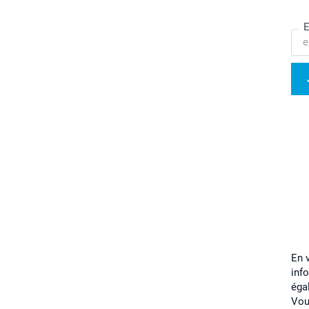
E
En 
inf
éga
Vou