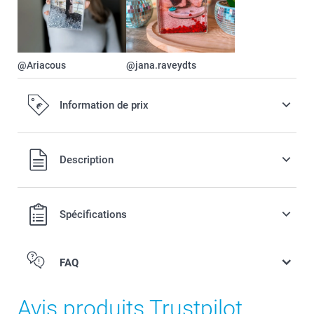
@Ariacous
@jana.raveydts
Information de prix
Tous les prix sont en EURO (€), TVA incluse et hors frais de
Description
port.
Spécifications
FAQ
Avis produits Trustpilot