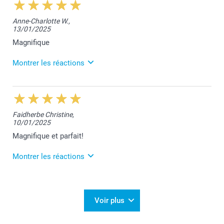
Anne-Charlotte W.,
13/01/2025
Magnifique
Montrer les réactions
4/02/2025
13:40
Merci pour votre commentaire enthousiaste Anne-
Faidherbe Christine,
Charlotte.
10/01/2025
Nous sommes ravis que vous soyez pleinement
satisfaite de votre commande.
Magnifique et parfait!
Nous restons à votre disposition,
Laila@Smartphoto
Montrer les réactions
5/02/2025
12:50
Merci pour votre superbe retour Christine.
Voir plus
Nous sommes ravis que votre commande réponde à
vos attentes.