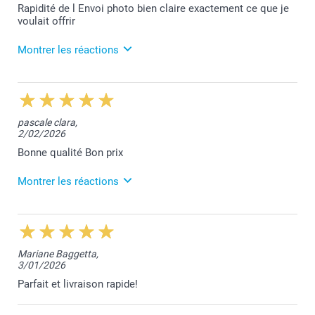
Rapidité de l Envoi photo bien claire exactement ce que je
voulait offrir
Montrer les réactions
3/03/2026
12:59
Nous sommes ravis que votre expérience ait été à la
pascale clara,
hauteur de vos attentes Patrica. Merci pour votre
2/02/2026
appréciation positive.
Nous restons à votre service,
Bonne qualité Bon prix
Laila@Smartphoto
Montrer les réactions
3/03/2026
13:27
Merci pour votre commentaire qui fait plaisir à lire
Mariane Baggetta,
Pascale.
3/01/2026
Votre satisfaction reste notre priorité.
Toujours à votre service,
Parfait et livraison rapide!
Laila@Smartphoto