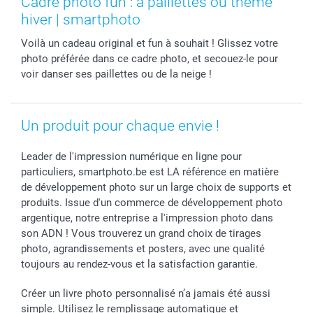
Cadre photo fun : à paillettes ou thème
Cadres photo, accessoires déco & bonbons
Fête des Pères
Droit de rétraction
smartbonus
hiver | smartphoto
Calendrier photos & Agendas photo
Toussaint
Plaintes
smartfriends
Voilà un cadeau original et fun à souhait ! Glissez votre
Dénicheur d'idées cadeau
Rentrée des classes
Conditions générales
Modes de paiement
photo préférée dans ce cadre photo, et secouez-le pour
Communion
Vie privée
Modes de livraison
voir danser ses paillettes ou de la neige !
Saint-Valentin
Gestion des cookies
Grandes Quantités
Vacances
Tarifs
Statut de ma commande
Investisseurs
Un produit pour chaque envie !
Droit de rétractation
Leader de l'impression numérique en ligne pour
particuliers, smartphoto.be est LA référence en matière
de développement photo sur un large choix de supports et
produits. Issue d'un commerce de développement photo
argentique, notre entreprise a l'impression photo dans
son ADN ! Vous trouverez un grand choix de tirages
photo, agrandissements et posters, avec une qualité
toujours au rendez-vous et la satisfaction garantie.
Créer un livre photo personnalisé n’a jamais été aussi
simple. Utilisez le remplissage automatique et