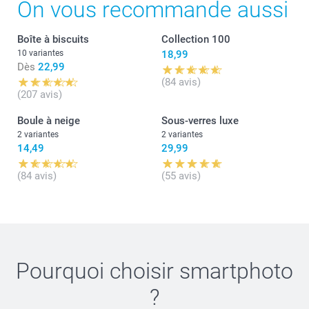
On vous recommande aussi
Nous restons à votre service,
Laila@Smartphoto
Boîte à biscuits
Collection 100
10 variantes
18,99
Dès
22,99
(84 avis)
(207 avis)
Boule à neige
Sous-verres luxe
2 variantes
2 variantes
14,49
29,99
(84 avis)
(55 avis)
Pourquoi choisir
smartphoto
?