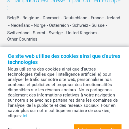
smartphoto est présent partout en Europe
:
België
-
Belgique
-
Danmark
-
Deutschland
-
France
-
Ireland
-
Nederland
-
Norge
-
Österreich
-
Schweiz
-
Suisse
-
Switzerland
-
Suomi
-
Sverige
-
United Kingdom
-
Other Countries
Ce site web utilise des cookies ainsi que d'autres
Tous les prix sont en EURO (€), TVA incluse et hors frais de port.
technologies
Nous utilisons des cookies ainsi que d'autres
technologies (telles que l'intelligence artificielle) pour
analyser le trafic sur notre site web, personnaliser nos
© smartphoto group. Tous droits réservés
contenus et publicités et proposer des fonctionnalités
smartphoto group SA.
Siège social : Kwatrechtsteenweg 160, 9230 Wetteren, Belgique
disponibles sur les réseaux sociaux. Nous partageons
Numéro de TVA BE 0405.706.755
également des informations relatives à votre navigation
Numéro d'entreprise 0405.706.755.
sur notre site avec nos partenaires dans les domaines de
Coordonnées bancaires: IBAN BE71 2850 2711 5569 - BIC: GEBABEBB
l'analyse, de la publicité et des réseaux sociaux. Pour en
savoir plus sur notre politique en matière de cookies,
cliquez
ici
.
Personnalisez votre Cadre photo à paillettes