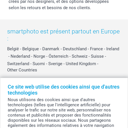
créés par nos designers, et des options développées
selon les retours et besoins de nos clients.
smartphoto est présent partout en Europe
:
België
-
Belgique
-
Danmark
-
Deutschland
-
France
-
Ireland
-
Nederland
-
Norge
-
Österreich
-
Schweiz
-
Suisse
-
Switzerland
-
Suomi
-
Sverige
-
United Kingdom
-
Other Countries
Ce site web utilise des cookies ainsi que d'autres
Tous les prix sont en EURO (€), TVA incluse et hors frais de port.
technologies
Nous utilisons des cookies ainsi que d'autres
technologies (telles que l'intelligence artificielle) pour
analyser le trafic sur notre site web, personnaliser nos
© smartphoto group. Tous droits réservés
contenus et publicités et proposer des fonctionnalités
smartphoto group SA.
Siège social : Kwatrechtsteenweg 160, 9230 Wetteren, Belgique
disponibles sur les réseaux sociaux. Nous partageons
Numéro de TVA BE 0405.706.755
également des informations relatives à votre navigation
Numéro d'entreprise 0405.706.755.