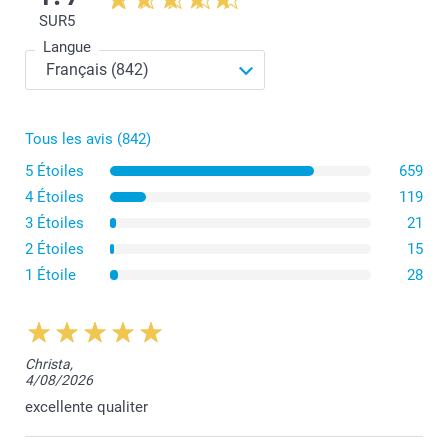
SUR
5
Important
Langue
Bordures
Quel est le format exact de mes tirages photo ?
Tous les avis (842)
Offert
5 Étoiles
659
4 Étoiles
119
3 Étoiles
21
2 Étoiles
15
1 Étoile
28
Christa,
4/08/2026
excellente qualiter