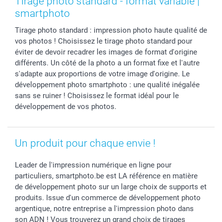
Tirage photo standard - format variable |
Cadres photo, accessoires déco & bonbons
Fête des Pères
Droit de rétraction
smartbonus
smartphoto
Calendrier photos & Agendas photo
Toussaint
Plaintes
smartfriends
Tirage photo standard : impression photo haute qualité de
Dénicheur d'idées cadeau
Rentrée des classes
Conditions générales
Modes de paiement
vos photos ! Choisissez le tirage photo standard pour
Communion
Vie privée
Modes de livraison
éviter de devoir recadrer les images de format d'origine
Saint-Valentin
Gestion des cookies
Grandes Quantités
différents. Un côté de la photo a un format fixe et l'autre
Vacances
Tarifs
Statut de ma commande
s'adapte aux proportions de votre image d'origine. Le
développement photo smartphoto : une qualité inégalée
Investisseurs
sans se ruiner ! Choisissez le format idéal pour le
Droit de rétractation
développement de vos photos.
Un produit pour chaque envie !
Leader de l'impression numérique en ligne pour
particuliers, smartphoto.be est LA référence en matière
de développement photo sur un large choix de supports et
produits. Issue d'un commerce de développement photo
argentique, notre entreprise a l'impression photo dans
son ADN ! Vous trouverez un grand choix de tirages