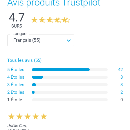
Avis produits Trustpilot
4.7
SUR
5
Langue
Tous les avis (55)
5 Étoiles
42
4 Étoiles
8
3 Étoiles
3
2 Étoiles
2
1 Étoile
0
Joëlle Cao,