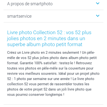
A propos de smartphoto
Tirage photo & agrandissement
Anniversaire
Photo sur toile, Poster & Pêle-mêle
Mariage
Qui sommes-nous ?
smartservice
MyNameBook
Fin d'études
Durabilité
Coques smartphone
Fête des Mères
Plan du site
Contact
Stickers & Etiquettes
Naissance & baptême
Conditions
smartgarantie
Livre photo Collection 52 : vos 52 plus
Cadres photo, accessoires déco & bonbons
Fête des Pères
Droit de rétraction
smartbonus
jolies photos en 2 minutes dans un
Calendrier photos & Agendas photo
Toussaint
Plaintes
smartfriends
superbe album photo petit format
Dénicheur d'idées cadeau
Rentrée des classes
Conditions générales
Modes de paiement
Créez un Livre photo en 2 minutes seulement ! Un pêle-
Communion
Vie privée
Modes de livraison
mêle de vos 52 plus jolies photo dans album photo petit
Saint-Valentin
Gestion des cookies
Grandes Quantités
format. Garantie 100% satisfait : testez-le ! Retrouvez
Vacances
Tarifs
Statut de ma commande
toutes vos photos en pêle-mêle sur la couverture pour
revivre vos meilleurs souvenirs. Idéal pour un projet photo
Investisseurs
52 : 1 photo par semaine sur une année ! Le livre photo
Droit de rétractation
collection 52 vous permet de rassembler toutes les
photos de votre projet 52 dans un joli livre photo que
vous pourrez conserver longtemps !