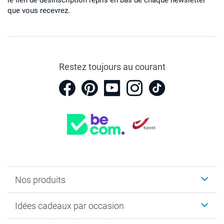
que vous recevrez.
Restez toujours au courant
Nos produits
Faire-part & Cartes
Idées cadeaux par occasion
Cadeaux photo
Livre photo
Noël