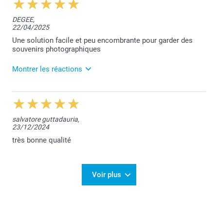
10:20
Bonjour Anna,
DEGEE,
Nous sommes ravis de vous savoir satisfaite de
22/04/2025
votre petit album photos.
Merci pour votre avis positif.
Une solution facile et peu encombrante pour garder des
Bien cordialement,
souvenirs photographiques
Lucie@smartphoto
Montrer les réactions
24/04/2025
12:45
Bonjour,
salvatore guttadauria,
Nous sommes ravis de vous savoir satisfait de votre
23/12/2024
livret collection 52.
Belle journée à vous,
très bonne qualité
Lucie@smartphoto
Voir plus