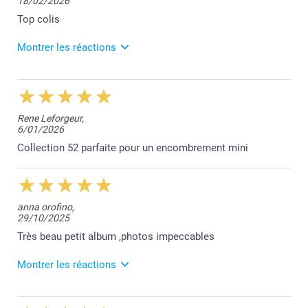
18/02/2026
Top colis
Montrer les réactions
3/03/2026
12:40
Merci pour votre excellent commentaire Joëlle.
Rene Leforgeur,
Votre satisfaction est notre plus belle récompense.
6/01/2026
Nous restons à votre entière disposition.
Laila@Smartphoto
Collection 52 parfaite pour un encombrement mini
anna orofino,
29/10/2025
Très beau petit album ,photos impeccables
Montrer les réactions
31/10/2025