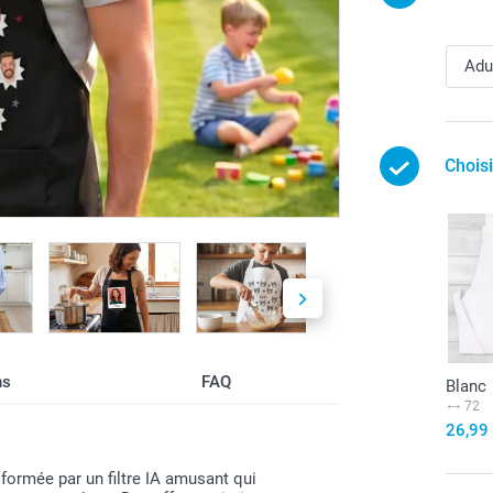
Chois
ns
FAQ
Blanc
72
26,99
sformée par un filtre IA amusant qui