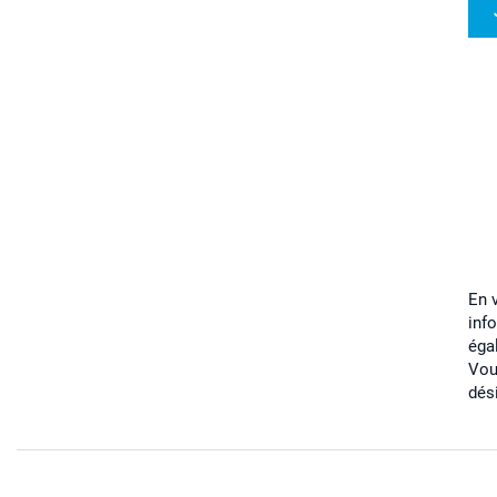
En 
inf
éga
Vou
dés