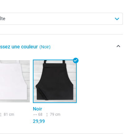
issez une couleur
(Noir)
Noir
81 cm
68
79 cm
29,99