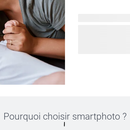
Bienvenue dans notre unive
chérir ce moment si spécia
grossesse aux magnifiques 
collection a tout ce qu’il 
votre baby shower et expl
inoubliable. Que vous prép
proches, notre collection 
personnelle. Explorez notre
encore !
Pourquoi choisir
smartphoto
?