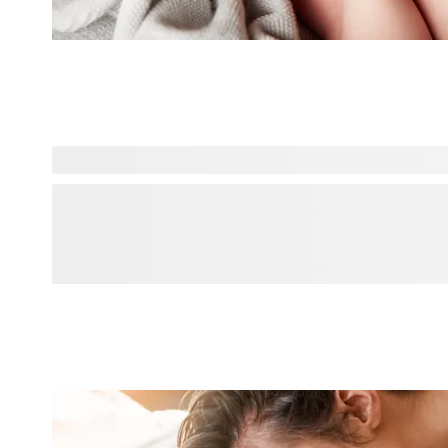
Hourra, un petit bout est né ! Préparez-vous à rendre visite
apportez un cadeau pour le tout nouveau papa ? Quelle exce
cadeau personnalisé, vous lui ferez une belle surprise. No
cadeaux préférés pour les papas. Ces idées sont uniques et 
Ajoutez simplement une jolie photo du bébé ou une citatio
apparaître un grand sourire sur son visage !