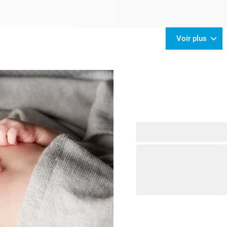
Voir plus
À la recherche d’idées po
cadeau personnalisé est to
avec le prénom du bébé o
qui deviendra son meilleur
parents garderont précieus
pour y ranger leurs premi