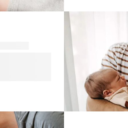
souvenirs précieux. Décou
boutique et trouvez l'inspir
 aux heureux parents et
llente idée ! Avec un
us avons sélectionné nos
faciles à personnaliser.
n amusante pour voir